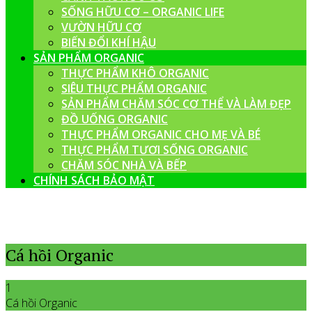
SỐNG HỮU CƠ – ORGANIC LIFE
VƯỜN HỮU CƠ
BIẾN ĐỔI KHÍ HẬU
SẢN PHẨM ORGANIC
THỰC PHẨM KHÔ ORGANIC
SIÊU THỰC PHẨM ORGANIC
SẢN PHẨM CHĂM SÓC CƠ THỂ VÀ LÀM ĐẸP
ĐỒ UỐNG ORGANIC
THỰC PHẨM ORGANIC CHO MẸ VÀ BÉ
THỰC PHẨM TƯƠI SỐNG ORGANIC
CHĂM SÓC NHÀ VÀ BẾP
CHÍNH SÁCH BẢO MẬT
Cá hồi Organic
1
Cá hồi Organic