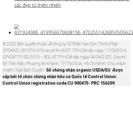
sắc đẹp từ thiên nhiên
© 2022 Bản quyền thuộc về công ty Cổ Phần Vạn Sơn Thịnh Phát.
GPDKKD: 0313701476 do sở KH & ĐT TP.HCM cấp ngày 17/03/2016.
GPVSATTP: 92/2019 – BQL ATTP HCM cấp ngày 04/04/2022. Địa chỉ:
93 Trần Não, Phường An Khánh, TP Thủ Đức, Hồ Chí Minh. Chịu trách
nhiệm: Ngô Bích Quyên.
Số chứng nhận organic USDA/EU được
cấp bởi tổ chức chứng nhận hữu cơ Quốc tế Control Union:
Control Union registration code CU 900475- PRC 156299