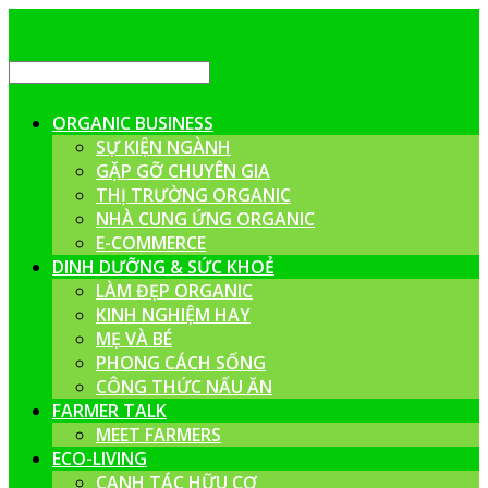
ORGANIC BUSINESS
SỰ KIỆN NGÀNH
GẶP GỠ CHUYÊN GIA
THỊ TRƯỜNG ORGANIC
NHÀ CUNG ỨNG ORGANIC
E-COMMERCE
DINH DƯỠNG & SỨC KHOẺ
LÀM ĐẸP ORGANIC
KINH NGHIỆM HAY
MẸ VÀ BÉ
PHONG CÁCH SỐNG
CÔNG THỨC NẤU ĂN
FARMER TALK
MEET FARMERS
ECO-LIVING
CANH TÁC HỮU CƠ