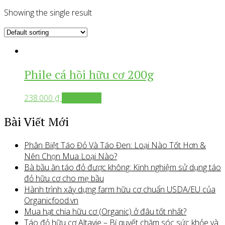
Showing the single result
Phile cá hồi hữu cơ 200g
238.000
₫
Add to cart
Bài Viết Mới
Phân Biệt Táo Đỏ Và Táo Đen: Loại Nào Tốt Hơn &
Nên Chọn Mua Loại Nào?
Bà bầu ăn táo đỏ được không: Kinh nghiệm sử dụng táo
đỏ hữu cơ cho mẹ bầu
Hành trình xây dựng farm hữu cơ chuẩn USDA/EU của
Organicfood.vn
Mua hạt chia hữu cơ (Organic) ở đâu tốt nhất?
Táo đỏ hữu cơ Altavie – Bí quyết chăm sóc sức khỏe và