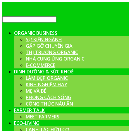
ORGANIC BUSINESS
SỰ KIỆN NGÀNH
GẶP GỠ CHUYÊN GIA
THỊ TRƯỜNG ORGANIC
NHÀ CUNG ỨNG ORGANIC
E-COMMERCE
DINH DƯỠNG & SỨC KHOẺ
LÀM ĐẸP ORGANIC
KINH NGHIỆM HAY
MẸ VÀ BÉ
PHONG CÁCH SỐNG
CÔNG THỨC NẤU ĂN
FARMER TALK
MEET FARMERS
ECO-LIVING
CANH TÁC HỮU CƠ