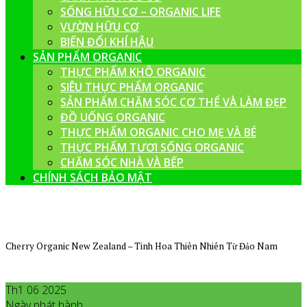
SỐNG HỮU CƠ – ORGANIC LIFE
VƯỜN HỮU CƠ
BIẾN ĐỔI KHÍ HẬU
SẢN PHẨM ORGANIC
THỰC PHẨM KHÔ ORGANIC
SIÊU THỰC PHẨM ORGANIC
SẢN PHẨM CHĂM SÓC CƠ THỂ VÀ LÀM ĐẸP
ĐỒ UỐNG ORGANIC
THỰC PHẨM ORGANIC CHO MẸ VÀ BÉ
THỰC PHẨM TƯƠI SỐNG ORGANIC
CHĂM SÓC NHÀ VÀ BẾP
CHÍNH SÁCH BẢO MẬT
Cherry Organic New Zealand – Tinh Hoa Thiên Nhiên Từ Đảo Nam
Th1 06 2025
Ngày phát hành
Tháng 1
06
,
2025