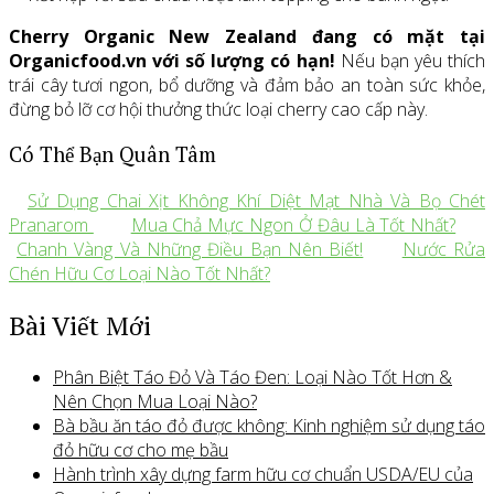
Cherry Organic New Zealand đang có mặt tại
Organicfood.vn với số lượng có hạn!
Nếu bạn yêu thích
trái cây tươi ngon, bổ dưỡng và đảm bảo an toàn sức khỏe,
đừng bỏ lỡ cơ hội thưởng thức loại cherry cao cấp này.
Có Thể Bạn Quân Tâm
Sử Dụng Chai Xịt Không Khí Diệt Mạt Nhà Và Bọ Chét
Pranarom
Mua Chả Mực Ngon Ở Đâu Là Tốt Nhất?
Chanh Vàng Và Những Điều Bạn Nên Biết!
Nước Rửa
Chén Hữu Cơ Loại Nào Tốt Nhất?
Bài Viết Mới
Phân Biệt Táo Đỏ Và Táo Đen: Loại Nào Tốt Hơn &
Nên Chọn Mua Loại Nào?
Bà bầu ăn táo đỏ được không: Kinh nghiệm sử dụng táo
đỏ hữu cơ cho mẹ bầu
Hành trình xây dựng farm hữu cơ chuẩn USDA/EU của