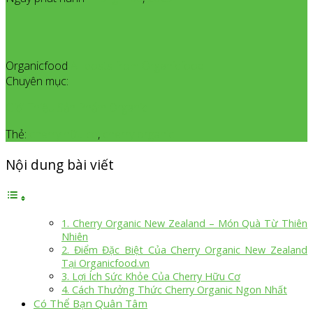
Organicfood
All posts from Organicfood
Chuyên mục:
Giới Thiệu Sản Phẩm Organic
Thẻ:
cherry hữu cơ
,
cherry organic
Nội dung bài viết
1. Cherry Organic New Zealand – Món Quà Từ Thiên
Nhiên
2. Điểm Đặc Biệt Của Cherry Organic New Zealand
Tại Organicfood.vn
3. Lợi Ích Sức Khỏe Của Cherry Hữu Cơ
4. Cách Thưởng Thức Cherry Organic Ngon Nhất
Có Thể Bạn Quân Tâm