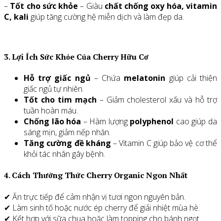
–
Tốt cho sức khỏe
– Giàu
chất chống oxy hóa, vitamin
C, kali
giúp tăng cường hệ miễn dịch và làm đẹp da.
3. Lợi Ích Sức Khỏe Của Cherry Hữu Cơ
Hỗ trợ giấc ngủ
– Chứa
melatonin
giúp cải thiện
giấc ngủ tự nhiên.
Tốt cho tim mạch
– Giảm cholesterol xấu và hỗ trợ
tuần hoàn máu.
Chống lão hóa
– Hàm lượng
polyphenol
cao giúp da
sáng mịn, giảm nếp nhăn.
Tăng cường đề kháng
– Vitamin C giúp bảo vệ cơ thể
khỏi tác nhân gây bệnh.
4. Cách Thưởng Thức Cherry Organic Ngon Nhất
✔ Ăn trực tiếp để cảm nhận vị tươi ngon nguyên bản.
✔ Làm sinh tố hoặc nước ép cherry để giải nhiệt mùa hè.
✔ Kết hợp với sữa chua hoặc làm topping cho bánh ngọt.