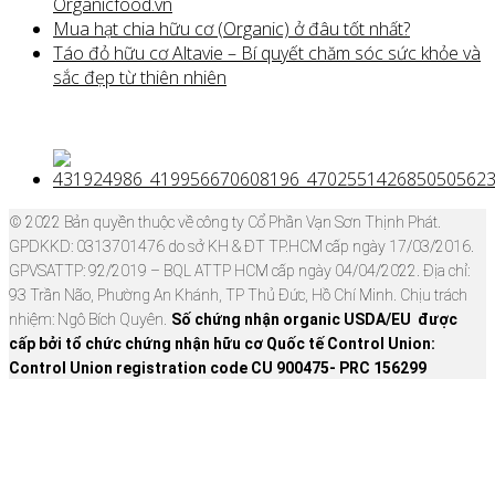
Organicfood.vn
Mua hạt chia hữu cơ (Organic) ở đâu tốt nhất?
Táo đỏ hữu cơ Altavie – Bí quyết chăm sóc sức khỏe và
sắc đẹp từ thiên nhiên
© 2022 Bản quyền thuộc về công ty Cổ Phần Vạn Sơn Thịnh Phát.
GPDKKD: 0313701476 do sở KH & ĐT TP.HCM cấp ngày 17/03/2016.
GPVSATTP: 92/2019 – BQL ATTP HCM cấp ngày 04/04/2022. Địa chỉ:
93 Trần Não, Phường An Khánh, TP Thủ Đức, Hồ Chí Minh. Chịu trách
nhiệm: Ngô Bích Quyên.
Số chứng nhận organic USDA/EU được
cấp bởi tổ chức chứng nhận hữu cơ Quốc tế Control Union:
Control Union registration code CU 900475- PRC 156299