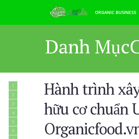
ORGANIC BUSINESS
Danh MụcC
Hành trình xâ
1
2
hữu cơ chuẩn 
3
4
Organicfood.v
5
6