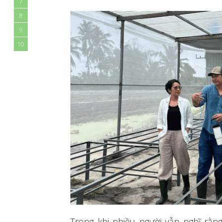
7
8
9
10
Trong khi nhiều người vẫn nghĩ rằng