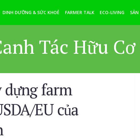
DINH DƯỠNG & SỨC KHOẺ
FARMER TALK
ECO-LIVING
SẢN
anh Tác Hữu Cơ
y dựng farm
USDA/EU của
n