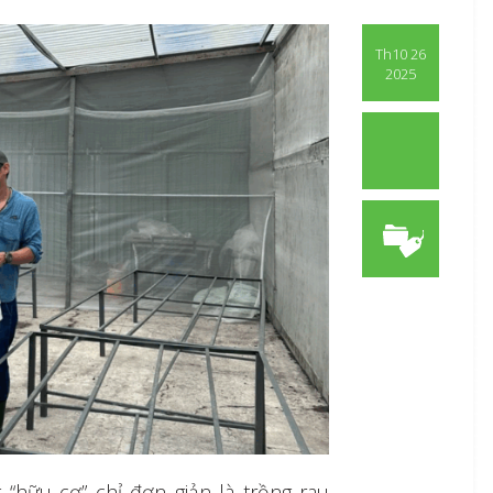
Th10 26
2025
 “hữu cơ” chỉ đơn giản là trồng rau