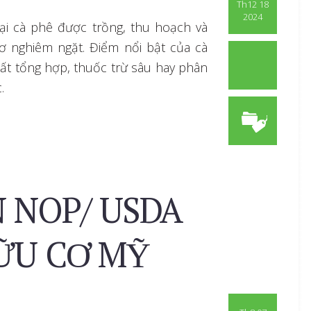
Th12 18
2024
oại cà phê được trồng, thu hoạch và
ơ nghiêm ngặt. Điểm nổi bật của cà
ất tổng hợp, thuốc trừ sâu hay phân
.
 NOP/ USDA
HỮU CƠ MỸ