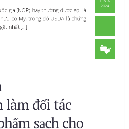
Th8 07
2024
c gia (NOP) hay thường được gọi là
ữu cơ Mỹ, trong đó USDA là chứng
gặt nhất.[…]
n
 làm đối tác
 phẩm sạch cho