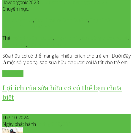
Iloveorganic2023
All posts from Iloveorganic2023
Chuyên mục:
Sữa công thức
,
Sức Khoẻ và Dinh Dưỡng
,
Thực Phẩm
Organic Cho Mẹ và Bé
Thẻ:
nơi bán sữa hữu cơ
,
organic milk
,
sữa công thức cho bé
,
sữa hữu cơ
,
sữa hữu cơ cho bé
Sữa hữu cơ có thể mang lại nhiều lợi ích cho trẻ em. Dưới đây
là một số lý do tại sao sữa hữu cơ được coi là tốt cho trẻ em
Xem thêm
Lợi ích của sữa hữu cơ có thể bạn chưa
biết
Th7 10 2024
Ngày phát hành
Tháng 7
10
,
2024