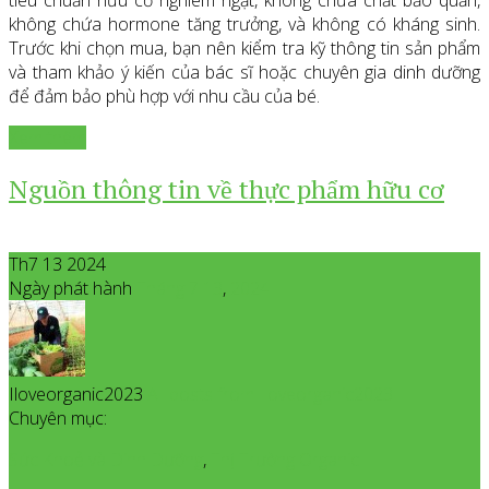
không chứa hormone tăng trưởng, và không có kháng sinh.
Trước khi chọn mua, bạn nên kiểm tra kỹ thông tin sản phẩm
và tham khảo ý kiến của bác sĩ hoặc chuyên gia dinh dưỡng
để đảm bảo phù hợp với nhu cầu của bé.
Xem thêm
Nguồn thông tin về thực phẩm hữu cơ
Th7 13 2024
Ngày phát hành
Tháng 7
13
,
2024
Iloveorganic2023
All posts from Iloveorganic2023
Chuyên mục:
Sức Khoẻ và Dinh Dưỡng
,
Thị Trường Organic