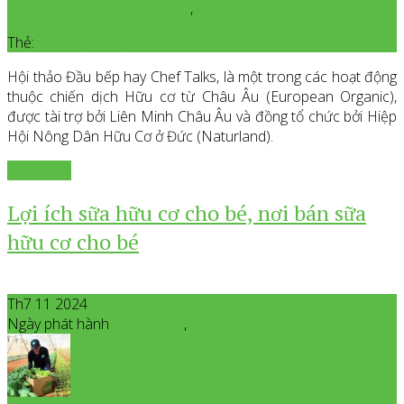
Dùng Thử Sản Phẩm Organic
,
Nhà Cung Ứng Organic
Thẻ:
Sản phẩm Organic
Hội thảo Đầu bếp hay Chef Talks, là một trong các hoạt động
thuộc chiến dịch Hữu cơ từ Châu Âu (European Organic),
được tài trợ bởi Liên Minh Châu Âu và đồng tổ chức bởi Hiệp
Hội Nông Dân Hữu Cơ ở Đức (Naturland).
Xem thêm
Lợi ích sữa hữu cơ cho bé, nơi bán sữa
hữu cơ cho bé
Th7 11 2024
Ngày phát hành
Tháng 7
11
,
2024