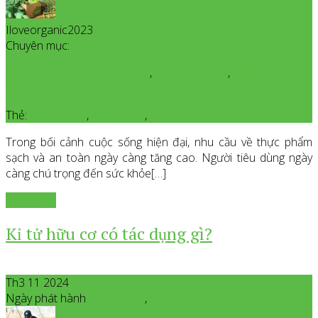
Iloveorganic2023
All posts from Iloveorganic2023
Chuyên mục:
Giới Thiệu Sản Phẩm Organic
,
Sữa công thức
,
Thực Phẩm
Organic Cho Mẹ và Bé
Thẻ:
sữa hữu cơ
,
sữa leteco
,
sữa organic
Trong bối cảnh cuộc sống hiện đại, nhu cầu về thực phẩm
sạch và an toàn ngày càng tăng cao. Người tiêu dùng ngày
càng chú trọng đến sức khỏe[…]
Xem thêm
Kỉ tử hữu cơ có tác dụng gì?
Th3 11 2024
Ngày phát hành
Tháng 3
11
,
2024