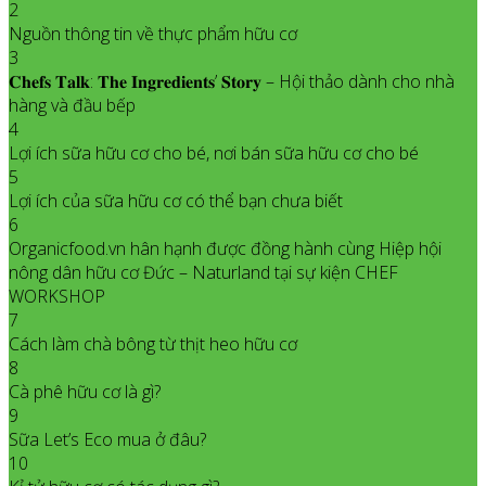
2
Nguồn thông tin về thực phẩm hữu cơ
3
𝐂𝐡𝐞𝐟𝐬 𝐓𝐚𝐥𝐤: 𝐓𝐡𝐞 𝐈𝐧𝐠𝐫𝐞𝐝𝐢𝐞𝐧𝐭𝐬’ 𝐒𝐭𝐨𝐫𝐲 – Hội thảo dành cho nhà
hàng và đầu bếp
4
Lợi ích sữa hữu cơ cho bé, nơi bán sữa hữu cơ cho bé
5
Lợi ích của sữa hữu cơ có thể bạn chưa biết
6
Organicfood.vn hân hạnh được đồng hành cùng Hiệp hội
nông dân hữu cơ Đức – Naturland tại sự kiện CHEF
WORKSHOP
7
Cách làm chà bông từ thịt heo hữu cơ
8
Cà phê hữu cơ là gì?
9
Sữa Let’s Eco mua ở đâu?
10