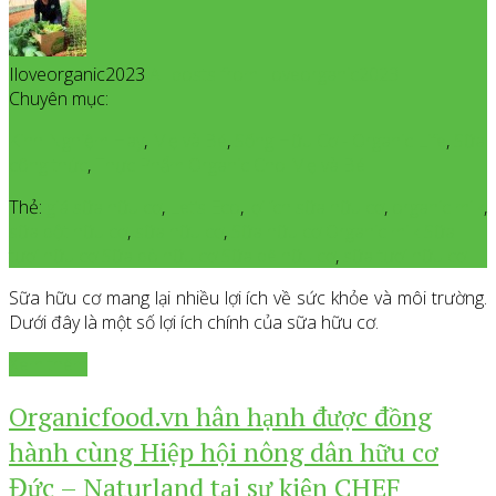
Iloveorganic2023
All posts from Iloveorganic2023
Chuyên mục:
Kinh Nghiệm Hay
,
Mẹ và Bé
,
Sống Hữu Cơ - Organic Life
,
Sữa
công thức
,
Thực Phẩm Organic Cho Mẹ và Bé
Thẻ:
giá sữa hữu cơ
,
Let’s Eco
,
lợi ích sữa hữu cơ
,
organic milk
,
sữa bột hữu cơ
,
sữa hữu cơ
,
Sữa hữu cơ Organic milk Sữa
tươi hữu cơ Sữa bò hữu cơ Sữa dê hữu cơ
,
sữa tươi hữu cơ
Sữa hữu cơ mang lại nhiều lợi ích về sức khỏe và môi trường.
Dưới đây là một số lợi ích chính của sữa hữu cơ.
Xem thêm
Organicfood.vn hân hạnh được đồng
hành cùng Hiệp hội nông dân hữu cơ
Đức – Naturland tại sự kiện CHEF