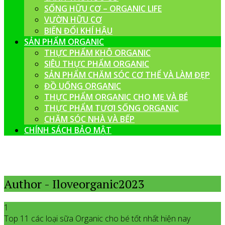
SỐNG HỮU CƠ – ORGANIC LIFE
VƯỜN HỮU CƠ
BIẾN ĐỔI KHÍ HẬU
SẢN PHẨM ORGANIC
THỰC PHẨM KHÔ ORGANIC
SIÊU THỰC PHẨM ORGANIC
SẢN PHẨM CHĂM SÓC CƠ THỂ VÀ LÀM ĐẸP
ĐỒ UỐNG ORGANIC
THỰC PHẨM ORGANIC CHO MẸ VÀ BÉ
THỰC PHẨM TƯƠI SỐNG ORGANIC
CHĂM SÓC NHÀ VÀ BẾP
CHÍNH SÁCH BẢO MẬT
Author - Iloveorganic2023
1
Top 11 các loại sữa Organic cho bé tốt nhất hiện nay