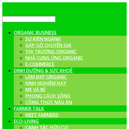
ORGANIC BUSINESS
SỰ KIỆN NGÀNH
GẶP GỠ CHUYÊN GIA
THỊ TRƯỜNG ORGANIC
NHÀ CUNG ỨNG ORGANIC
E-COMMERCE
DINH DƯỠNG & SỨC KHOẺ
LÀM ĐẸP ORGANIC
KINH NGHIỆM HAY
MẸ VÀ BÉ
PHONG CÁCH SỐNG
CÔNG THỨC NẤU ĂN
FARMER TALK
MEET FARMERS
ECO-LIVING
CANH TÁC HỮU CƠ