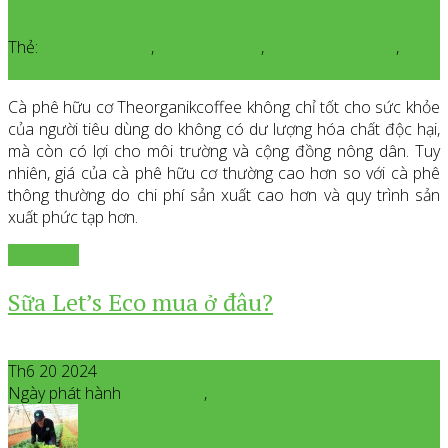
Giới Thiệu Sản Phẩm Organic
Thẻ:
Cà Phê Hữu Cơ
,
organic coffee
,
Sản phẩm Organic
,
theorganikcoffee
Cà phê hữu cơ Theorganikcoffee không chỉ tốt cho sức khỏe
của người tiêu dùng do không có dư lượng hóa chất độc hại,
mà còn có lợi cho môi trường và cộng đồng nông dân. Tuy
nhiên, giá của cà phê hữu cơ thường cao hơn so với cà phê
thông thường do chi phí sản xuất cao hơn và quy trình sản
xuất phức tạp hơn.
Xem thêm
Sữa Let’s Eco mua ở đâu?
Th6 20 2024
Ngày phát hành
Tháng 6
20
,
2024