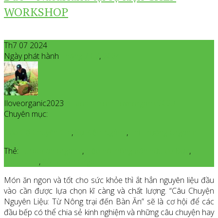
WORKSHOP
Th7 07 2024
Ngày phát hành
Tháng 7
07
,
2024
Iloveorganic2023
All posts from Iloveorganic2023
Chuyên mục:
Gặp Gỡ Chuyên Gia
,
Sự Kiện Ngành
,
Thị Trường Organic
Thẻ:
European organic
,
hiệp hôi nông dân hữu cơ Đức
,
Naturland
,
Sản phẩm Organic
Món ăn ngon và tốt cho sức khỏe thì ắt hẳn nguyên liệu đầu
vào cần được lựa chọn kĩ càng và chất lượng. “Câu Chuyện
Nguyên Liệu: Từ Nông trại đến Bàn Ăn” sẽ là cơ hội để các
đầu bếp có thể chia sẻ kinh nghiệm và những câu chuyện hay