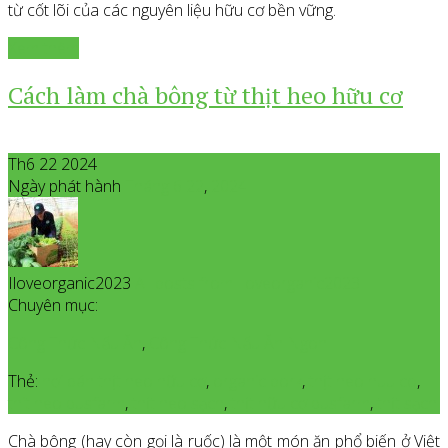
từ cốt lõi của các nguyên liệu hữu cơ bền vững.
Xem thêm
Cách làm chà bông từ thịt heo hữu cơ
Th6 22 2024
Ngày phát hành
Tháng 6
22
,
2024
Iloveorganic2023
All posts from Iloveorganic2023
Chuyên mục:
Công Thức Nấu Ăn
,
Công Thức Nấu Ăn Ngon
Thẻ:
nơi bán thịt heo hữu cơ
,
organic pork
,
thịt heo huu co
,
thit heo qusfarm
,
thịt heo sạch
,
thịt hữu cơ qusfarm
,
thịt sạch
Chà bông (hay còn gọi là ruốc) là một món ăn phổ biến ở Việt