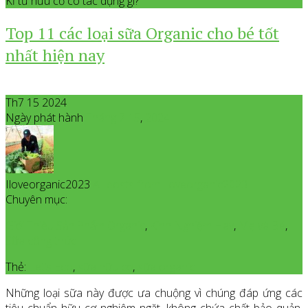
Kỉ tử hữu cơ có tác dụng gì?
Top 11 các loại sữa Organic cho bé tốt
nhất hiện nay
Th7 15 2024
Ngày phát hành
Tháng 7
15
,
2024
Iloveorganic2023
All posts from Iloveorganic2023
Chuyên mục:
Giới Thiệu Sản Phẩm Organic
,
Kinh Nghiệm Hay
,
Mẹ và Bé
,
Sữa công thức
Thẻ:
Let’s Eco
,
sữa hữu cơ
,
sữa organic
Những loại sữa này được ưa chuộng vì chúng đáp ứng các
tiêu chuẩn hữu cơ nghiêm ngặt, không chứa chất bảo quản,