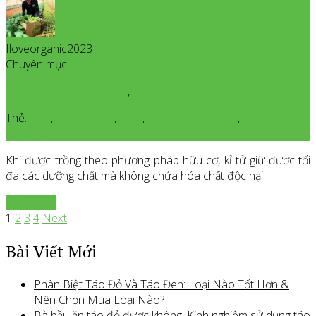
Iloveorganic2023
All posts from Iloveorganic2023
Chuyên mục:
Siêu Thực Phẩm Organic
,
Sức Khoẻ và Dinh Dưỡng
Thẻ:
kỉ tử
,
kỉ tử hữu cơ
,
kỷ tử
,
Sản phẩm Organic
,
Thực Phẩm
Organic
Khi được trồng theo phương pháp hữu cơ, kỉ tử giữ được tối
đa các dưỡng chất mà không chứa hóa chất độc hại
Xem thêm
1
2
3
4
Next
Bài Viết Mới
Phân Biệt Táo Đỏ Và Táo Đen: Loại Nào Tốt Hơn &
Nên Chọn Mua Loại Nào?
Bà bầu ăn táo đỏ được không: Kinh nghiệm sử dụng táo