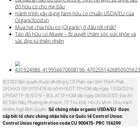
đỏ hữu cơ cho mẹ bầu
Hành trình xây dựng farm hữu cơ chuẩn USDA/EU của
Organicfood.vn
Mua hạt chia hữu cơ (Organic) ở đâu tốt nhất?
Táo đỏ hữu cơ Altavie – Bí quyết chăm sóc sức khỏe và
sắc đẹp từ thiên nhiên
© 2022 Bản quyền thuộc về công ty Cổ Phần Vạn Sơn Thịnh Phát.
GPDKKD: 0313701476 do sở KH & ĐT TP.HCM cấp ngày 17/03/2016.
GPVSATTP: 92/2019 – BQL ATTP HCM cấp ngày 04/04/2022. Địa chỉ:
93 Trần Não, Phường An Khánh, TP Thủ Đức, Hồ Chí Minh. Chịu trách
nhiệm: Ngô Bích Quyên.
Số chứng nhận organic USDA/EU được
cấp bởi tổ chức chứng nhận hữu cơ Quốc tế Control Union:
Control Union registration code CU 900475- PRC 156299