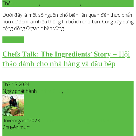
Thẻ:
organicfood
,
thực phẩm hữu cơ
,
Thực Phẩm Organic
Dưới đây là một số nguồn phổ biến liên quan đến thực phẩm
hữu cơ đem lại nhiều thông tin bổ ích cho bạn. Cùng xây dựng
cộng đồng Organic bền vững.
Xem thêm
𝐂𝐡𝐞𝐟𝐬 𝐓𝐚𝐥𝐤: 𝐓𝐡𝐞 𝐈𝐧𝐠𝐫𝐞𝐝𝐢𝐞𝐧𝐭𝐬’ 𝐒𝐭𝐨𝐫𝐲 – Hội
thảo dành cho nhà hàng và đầu bếp
Th7 13 2024
Ngày phát hành
Tháng 7
13
,
2024
Iloveorganic2023
All posts from Iloveorganic2023
Chuyên mục: