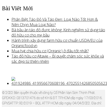
Bài Viết Mới
Phân Biệt Táo Đỏ Và Táo Đen: Loại Nào Tốt Hơn &
Nên Chọn Mua Loại Nào?
Bà bầu ăn táo đỏ được không: Kinh nghiệm sử dụng táo
đỏ hữu cơ cho mẹ bầu
Hành trình xây dựng farm hữu cơ chuẩn USDA/EU của
Organicfood.vn
Mua hạt chia hữu cơ (Organic) ở đâu tốt nhất?
Táo đỏ hữu cơ Altavie – Bí quyết chăm sóc sức khỏe và
sắc đẹp từ thiên nhiên
© 2022 Bản quyền thuộc về công ty Cổ Phần Vạn Sơn Thịnh Phát.
GPDKKD: 0313701476 do sở KH & ĐT TP.HCM cấp ngày 17/03/2016.
GPVSATTP: 92/2019 – BQL ATTP HCM cấp ngày 04/04/2022. Địa chỉ: