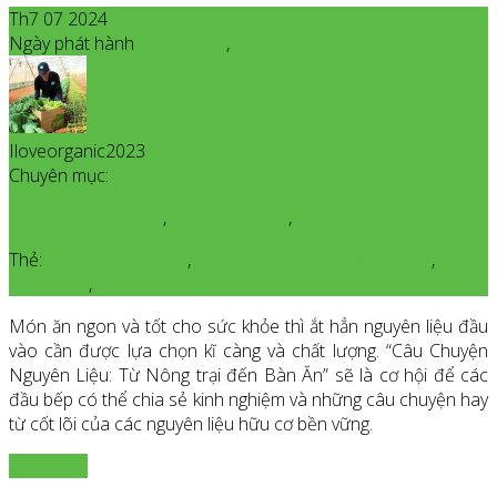
Th7 07 2024
Ngày phát hành
Tháng 7
07
,
2024
Iloveorganic2023
All posts from Iloveorganic2023
Chuyên mục:
Gặp Gỡ Chuyên Gia
,
Sự Kiện Ngành
,
Thị Trường Organic
Thẻ:
European organic
,
hiệp hôi nông dân hữu cơ Đức
,
Naturland
,
Sản phẩm Organic
Món ăn ngon và tốt cho sức khỏe thì ắt hẳn nguyên liệu đầu
vào cần được lựa chọn kĩ càng và chất lượng. “Câu Chuyện
Nguyên Liệu: Từ Nông trại đến Bàn Ăn” sẽ là cơ hội để các
đầu bếp có thể chia sẻ kinh nghiệm và những câu chuyện hay
từ cốt lõi của các nguyên liệu hữu cơ bền vững.
Xem thêm