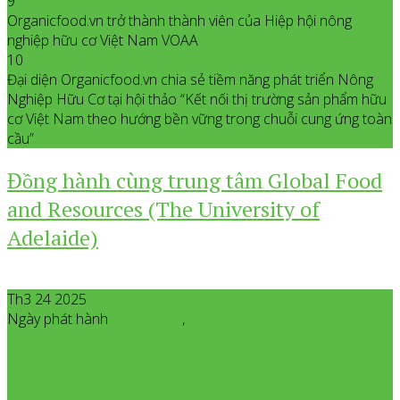
9
Organicfood.vn trở thành thành viên của Hiệp hội nông
nghiệp hữu cơ Việt Nam VOAA
10
Đại diện Organicfood.vn chia sẻ tiềm năng phát triển Nông
Nghiệp Hữu Cơ tại hội thảo “Kết nối thị trường sản phẩm hữu
cơ Việt Nam theo hướng bền vững trong chuỗi cung ứng toàn
cầu”
Đồng hành cùng trung tâm Global Food
and Resources (The University of
Adelaide)
Th3 24 2025
Ngày phát hành
Tháng 3
24
,
2025