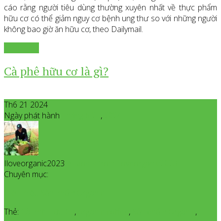
cáo rằng người tiêu dùng thường xuyên nhất về thực phẩm
hữu cơ có thể giảm nguy cơ bệnh ung thư so với những người
không bao giờ ăn hữu cơ, theo Dailymail.
Xem thêm
Cà phê hữu cơ là gì?
Th6 21 2024
Ngày phát hành
Tháng 6
21
,
2024
Iloveorganic2023
All posts from Iloveorganic2023
Chuyên mục:
Giới Thiệu Sản Phẩm Organic
Thẻ:
Cà Phê Hữu Cơ
,
organic coffee
,
Sản phẩm Organic
,