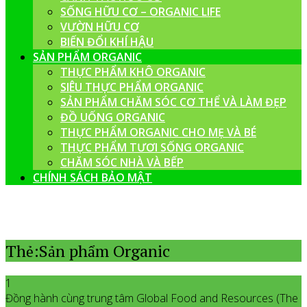
SỐNG HỮU CƠ – ORGANIC LIFE
VƯỜN HỮU CƠ
BIẾN ĐỔI KHÍ HẬU
SẢN PHẨM ORGANIC
THỰC PHẨM KHÔ ORGANIC
SIÊU THỰC PHẨM ORGANIC
SẢN PHẨM CHĂM SÓC CƠ THỂ VÀ LÀM ĐẸP
ĐỒ UỐNG ORGANIC
THỰC PHẨM ORGANIC CHO MẸ VÀ BÉ
THỰC PHẨM TƯƠI SỐNG ORGANIC
CHĂM SÓC NHÀ VÀ BẾP
CHÍNH SÁCH BẢO MẬT
Thẻ:Sản phẩm Organic
1
Đồng hành cùng trung tâm Global Food and Resources (The