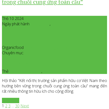
trong chuỗi cung ứng toàn cầu”
Th6 10 2024
Ngày phát hành
Tháng 6
10
,
2024
Organicfood
All posts from Organicfood
Chuyên mục:
Thị Trường Organic
Thẻ:
Sản phẩm Organic
,
VOAA
Hội thảo “Kết nối thị trường sản phẩm hữu cơ Việt Nam theo
hướng bền vững trong chuỗi cung ứng toàn cầu” mang đến
rất nhiều thông tin hữu ích cho cộng đồng.
Xem thêm
1
2
3
…
30
Next