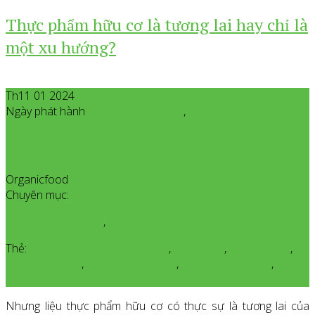
Thực phẩm hữu cơ là tương lai hay chỉ là
một xu hướng?
Th11 01 2024
Ngày phát hành
Tháng mười một
01
,
2024
Organicfood
All posts from Organicfood
Chuyên mục:
Gặp Gỡ Chuyên Gia
,
Sự Kiện Ngành
Thẻ:
cửa hàng thực phảm hữu cơ
,
Naturland
,
organicfood
,
Organicfood.vn
,
Sản phẩm Organic
,
thực phẩm hữu cơ
,
Xuhuonghuuco
Nhưng liệu thực phẩm hữu cơ có thực sự là tương lai của