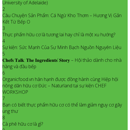
University of Adelaide)
2
Câu Chuyện Sản Phẩm: Cá Ngừ Kho Thơm – Hương Vị Gắn
Kết Từ Bếp O
3
Thực phẩm hữu cơ là tương lai hay chỉ là một xu hướng?
4
Sự kiện: Sức Mạnh Của Sự Minh Bạch Nguồn Nguyên Liệu
5
𝐂𝐡𝐞𝐟𝐬 𝐓𝐚𝐥𝐤: 𝐓𝐡𝐞 𝐈𝐧𝐠𝐫𝐞𝐝𝐢𝐞𝐧𝐭𝐬’ 𝐒𝐭𝐨𝐫𝐲 – Hội thảo dành cho nhà
hàng và đầu bếp
6
Organicfood.vn hân hạnh được đồng hành cùng Hiệp hội
nông dân hữu cơ Đức – Naturland tại sự kiện CHEF
WORKSHOP
7
Bạn có biết thực phẩm hữu cơ có thể làm giảm nguy cơ gây
ung thư
8
Cà phê hữu cơ là gì?