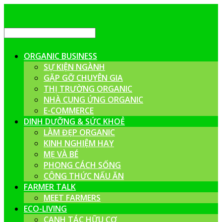
ORGANIC BUSINESS
SỰ KIỆN NGÀNH
GẶP GỠ CHUYÊN GIA
THỊ TRƯỜNG ORGANIC
NHÀ CUNG ỨNG ORGANIC
E-COMMERCE
DINH DƯỠNG & SỨC KHOẺ
LÀM ĐẸP ORGANIC
KINH NGHIỆM HAY
MẸ VÀ BÉ
PHONG CÁCH SỐNG
CÔNG THỨC NẤU ĂN
FARMER TALK
MEET FARMERS
ECO-LIVING
CANH TÁC HỮU CƠ