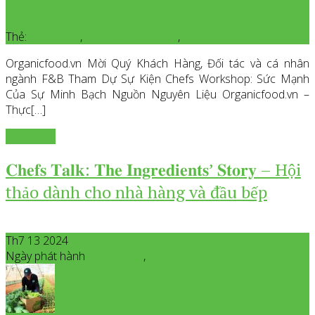
Sự Kiện Ngành
Thẻ:
Naturland
,
nguyên liệu hữu cơ
,
Sản phẩm Organic
Organicfood.vn Mời Quý Khách Hàng, Đối tác và cá nhân
ngành F&B Tham Dự Sự Kiện Chefs Workshop: Sức Mạnh
Của Sự Minh Bạch Nguồn Nguyên Liệu Organicfood.vn –
Thực[…]
Xem thêm
𝐂𝐡𝐞𝐟𝐬 𝐓𝐚𝐥𝐤: 𝐓𝐡𝐞 𝐈𝐧𝐠𝐫𝐞𝐝𝐢𝐞𝐧𝐭𝐬’ 𝐒𝐭𝐨𝐫𝐲 – Hội
thảo dành cho nhà hàng và đầu bếp
Th7 13 2024
Ngày phát hành
Tháng 7
13
,
2024