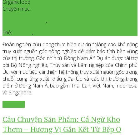
Organicfood
All posts from Organicfood
Chuyên mục:
Gặp Gỡ Chuyên Gia
,
Sự Kiện Ngành
Thẻ:
Adelaide
,
Sản phẩm Organic
Đoàn nghiên cứu đang thực hiện dự án “Nâng cao khả năng
truy xuất nguồn gốc nông nghiệp để đảm bảo tính bền vững
của thị trường: Góc nhìn từ Đông Nam Á.” Dự án được tài trợ
bởi Bộ Nông nghiệp, Thủy sản và Lâm nghiệp của Chính phủ
Úc, với mục tiêu cải thiện hệ thống truy xuất nguồn gốc trong
chuỗi cung ứng xuất khẩu giữa Úc và các thị trường trọng
điểm ở Đông Nam Á, bao gồm Thái Lan, Việt Nam, Indonesia
và Singapore.
Xem thêm
Câu Chuyện Sản Phẩm: Cá Ngừ Kho
Thơm – Hương Vị Gắn Kết Từ Bếp O