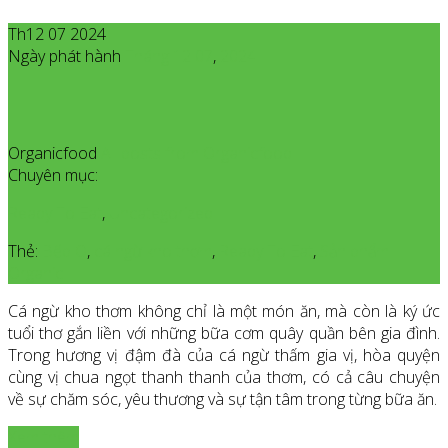
Th12 07 2024
Ngày phát hành
Tháng 12
07
,
2024
Organicfood
All posts from Organicfood
Chuyên mục:
Ready To Eat
,
Uncategorized
Thẻ:
Bếp O
,
cá ngừ kho thơm
,
Ready To Eat
,
Sản phẩm
Organic
Cá ngừ kho thơm không chỉ là một món ăn, mà còn là ký ức
tuổi thơ gắn liền với những bữa cơm quây quần bên gia đình.
Trong hương vị đậm đà của cá ngừ thấm gia vị, hòa quyện
cùng vị chua ngọt thanh thanh của thơm, có cả câu chuyện
về sự chăm sóc, yêu thương và sự tận tâm trong từng bữa ăn.
Xem thêm