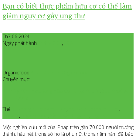
Bạn có biết thực phẩm hữu cơ có thể làm
giảm nguy cơ gây ung thư
Th7 06 2024
Ngày phát hành
Tháng 7
06
,
2024
Organicfood
All posts from Organicfood
Chuyên mục:
Kinh Nghiệm Hay
,
Sống Hữu Cơ - Organic Life
,
Sức Khoẻ và
Dinh Dưỡng
Thẻ:
cuahangthucphamhuuco
,
noibanthucphamhuuco
,
Organic
,
organicfood
,
Sản phẩm Organic
,
ung thu
Một nghiên cứu mới của Pháp trên gần 70.000 người trưởng
thành, hầu hết trong số họ là phụ nữ, trong năm năm đã báo