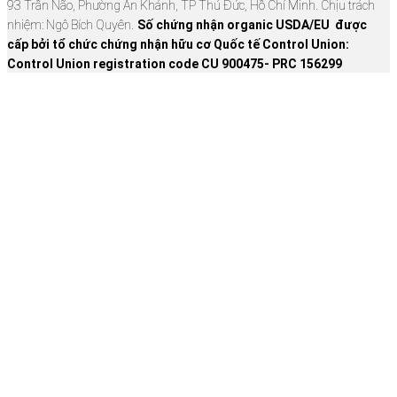
93 Trần Não, Phường An Khánh, TP Thủ Đức, Hồ Chí Minh. Chịu trách
nhiệm: Ngô Bích Quyên.
Số chứng nhận organic USDA/EU được
cấp bởi tổ chức chứng nhận hữu cơ Quốc tế Control Union:
Control Union registration code CU 900475- PRC 156299