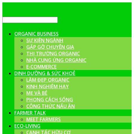
ORGANIC BUSINESS
SỰ KIỆN NGÀNH
GẶP GỠ CHUYÊN GIA
THỊ TRƯỜNG ORGANIC
NHÀ CUNG ỨNG ORGANIC
E-COMMERCE
DINH DƯỠNG & SỨC KHOẺ
LÀM ĐẸP ORGANIC
KINH NGHIỆM HAY
MẸ VÀ BÉ
PHONG CÁCH SỐNG
CÔNG THỨC NẤU ĂN
FARMER TALK
MEET FARMERS
ECO-LIVING
CANH TÁC HỮU CƠ