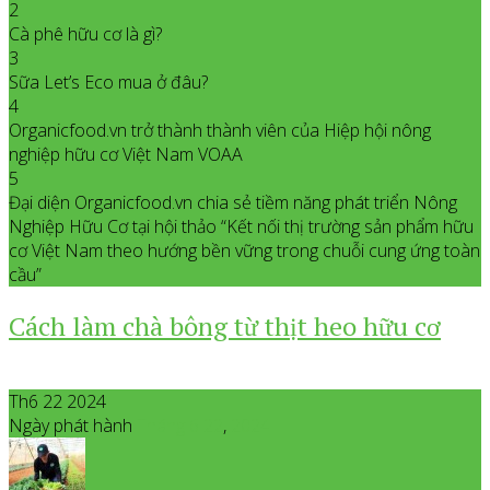
2
Cà phê hữu cơ là gì?
3
Sữa Let’s Eco mua ở đâu?
4
Organicfood.vn trở thành thành viên của Hiệp hội nông
nghiệp hữu cơ Việt Nam VOAA
5
Đại diện Organicfood.vn chia sẻ tiềm năng phát triển Nông
Nghiệp Hữu Cơ tại hội thảo “Kết nối thị trường sản phẩm hữu
cơ Việt Nam theo hướng bền vững trong chuỗi cung ứng toàn
cầu”
Cách làm chà bông từ thịt heo hữu cơ
Th6 22 2024
Ngày phát hành
Tháng 6
22
,
2024