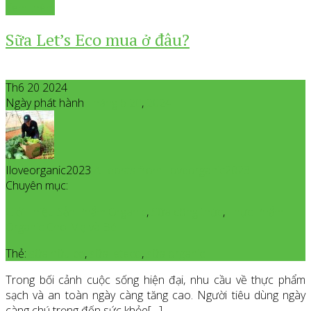
Xem thêm
Sữa Let’s Eco mua ở đâu?
Th6 20 2024
Ngày phát hành
Tháng 6
20
,
2024
Iloveorganic2023
All posts from Iloveorganic2023
Chuyên mục:
Giới Thiệu Sản Phẩm Organic
,
Sữa công thức
,
Thực Phẩm
Organic Cho Mẹ và Bé
Thẻ:
sữa hữu cơ
,
sữa leteco
,
sữa organic
Trong bối cảnh cuộc sống hiện đại, nhu cầu về thực phẩm
sạch và an toàn ngày càng tăng cao. Người tiêu dùng ngày
càng chú trọng đến sức khỏe[…]