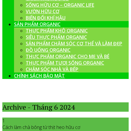
SỐNG HỮU CƠ – ORGANIC LIFE
VƯỜN HỮU CƠ
BIẾN ĐỔI KHÍ HẬU
SẢN PHẨM ORGANIC
THỰC PHẨM KHÔ ORGANIC
SIÊU THỰC PHẨM ORGANIC
SẢN PHẨM CHĂM SÓC CƠ THỂ VÀ LÀM ĐẸP
ĐỒ UỐNG ORGANIC
THỰC PHẨM ORGANIC CHO MẸ VÀ BÉ
THỰC PHẨM TƯƠI SỐNG ORGANIC
CHĂM SÓC NHÀ VÀ BẾP
CHÍNH SÁCH BẢO MẬT
Archive - Tháng 6 2024
1
Cách làm chà bông từ thịt heo hữu cơ