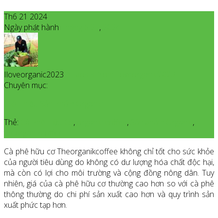
Th6 21 2024
Ngày phát hành
Tháng 6
21
,
2024
Iloveorganic2023
All posts from Iloveorganic2023
Chuyên mục:
Giới Thiệu Sản Phẩm Organic
Thẻ:
Cà Phê Hữu Cơ
,
organic coffee
,
Sản phẩm Organic
,
theorganikcoffee
Cà phê hữu cơ Theorganikcoffee không chỉ tốt cho sức khỏe
của người tiêu dùng do không có dư lượng hóa chất độc hại,
mà còn có lợi cho môi trường và cộng đồng nông dân. Tuy
nhiên, giá của cà phê hữu cơ thường cao hơn so với cà phê
thông thường do chi phí sản xuất cao hơn và quy trình sản
xuất phức tạp hơn.