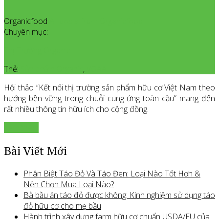
Organicfood
All posts from Organicfood
Chuyên mục:
Thị Trường Organic
Thẻ:
Sản phẩm Organic
,
VOAA
Hội thảo “Kết nối thị trường sản phẩm hữu cơ Việt Nam theo
hướng bền vững trong chuỗi cung ứng toàn cầu” mang đến
rất nhiều thông tin hữu ích cho cộng đồng.
Xem thêm
Bài Viết Mới
Phân Biệt Táo Đỏ Và Táo Đen: Loại Nào Tốt Hơn &
Nên Chọn Mua Loại Nào?
Bà bầu ăn táo đỏ được không: Kinh nghiệm sử dụng táo
đỏ hữu cơ cho mẹ bầu
Hành trình xây dựng farm hữu cơ chuẩn USDA/EU của