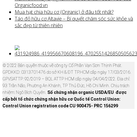
Organicfood.vn
Mua hạt chia hữu cơ (Organic) ở đâu tốt nhất?
Táo đỏ hữu cơ Altavie – Bí quyết chăm sóc sức khỏe và
sắc đẹp từ thiên nhiên
© 2022 Bản quyền thuộc về công ty Cổ Phần Vạn Sơn Thịnh Phát.
GPDKKD: 0313701476 do sở KH & ĐT TP.HCM cấp ngày 17/03/2016.
GPVSATTP: 92/2019 – BQL ATTP HCM cấp ngày 04/04/2022. Địa chỉ:
93 Trần Não, Phường An Khánh, TP Thủ Đức, Hồ Chí Minh. Chịu trách
nhiệm: Ngô Bích Quyên.
Số chứng nhận organic USDA/EU được
cấp bởi tổ chức chứng nhận hữu cơ Quốc tế Control Union:
Control Union registration code CU 900475- PRC 156299