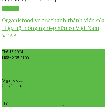
Xem thêm
Organicfood.vn trở thành thành viên của
Hiệp hội nông nghiệp hữu cơ Việt Nam
VOAA
Th6 16 2024
Ngày phát hành
Tháng 6
16
,
2024
Organicfood
All posts from Organicfood
Chuyên mục:
Sự Kiện Ngành
Thẻ:
organicfood
,
Sản phẩm Organic
,
Thực Phẩm Organic
,