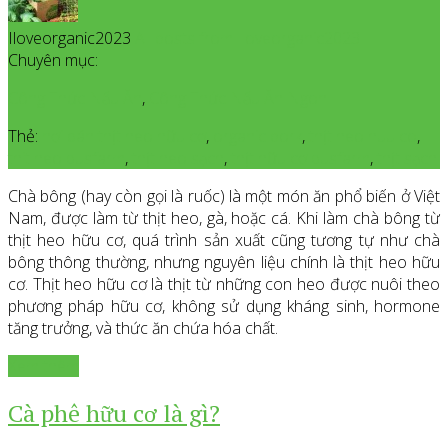
Iloveorganic2023
All posts from Iloveorganic2023
Chuyên mục:
Công Thức Nấu Ăn
,
Công Thức Nấu Ăn Ngon
Thẻ:
nơi bán thịt heo hữu cơ
,
organic pork
,
thịt heo huu co
,
thit heo qusfarm
,
thịt heo sạch
,
thịt hữu cơ qusfarm
,
thịt sạch
Chà bông (hay còn gọi là ruốc) là một món ăn phổ biến ở Việt
Nam, được làm từ thịt heo, gà, hoặc cá. Khi làm chà bông từ
thịt heo hữu cơ, quá trình sản xuất cũng tương tự như chà
bông thông thường, nhưng nguyên liệu chính là thịt heo hữu
cơ. Thịt heo hữu cơ là thịt từ những con heo được nuôi theo
phương pháp hữu cơ, không sử dụng kháng sinh, hormone
tăng trưởng, và thức ăn chứa hóa chất.
Xem thêm
Cà phê hữu cơ là gì?