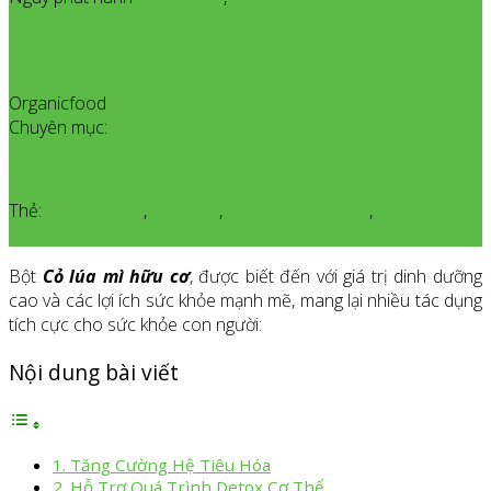
Organicfood
All posts from Organicfood
Chuyên mục:
Siêu Thực Phẩm Organic
Thẻ:
bột cỏ lúa mì
,
cỏ lúa mì
,
girmeswheatgrass
,
Sản phẩm
Organic
Bột
Cỏ lúa mì hữu cơ
, được biết đến với giá trị dinh dưỡng
cao và các lợi ích sức khỏe mạnh mẽ, mang lại nhiều tác dụng
tích cực cho sức khỏe con người:
Nội dung bài viết
1. Tăng Cường Hệ Tiêu Hóa
2. Hỗ Trợ Quá Trình Detox Cơ Thể