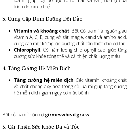
lúa mì giúp loại bỏ độc tố từ máu và gan, hỗ trợ quá
trình detox cơ thể.
3. Cung Cấp Dinh Dưỡng Dồi Dào
Vitamin và khoáng chất
: Bột Cỏ lúa mì là nguồn giàu
vitamin A, C, E, cùng với sắt, magie, canxi và amino acid,
cung cấp một lượng lớn dưỡng chất cần thiết cho cơ thể.
Chlorophyll
: Có hàm lượng chlorophyll cao, giúp tăng
cường sức khỏe tổng thể và cải thiện chất lượng máu.
4. Tăng Cường Hệ Miễn Dịch
Tăng cường hệ miễn dịch
: Các vitamin, khoáng chất
và chất chống oxy hóa trong cỏ lúa mì giúp tăng cường
hệ miễn dịch, giảm nguy cơ mắc bệnh.
Bột cỏ lúa mì hữu cơ
girmeswheatgrass
5. Cải Thiện Sức Khỏe Da và Tóc