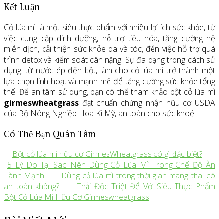
Kết Luận
Cỏ lúa mì là một siêu thực phẩm với nhiều lợi ích sức khỏe, từ
việc cung cấp dinh dưỡng, hỗ trợ tiêu hóa, tăng cường hệ
miễn dịch, cải thiện sức khỏe da và tóc, đến việc hỗ trợ quá
trình detox và kiểm soát cân nặng. Sự đa dạng trong cách sử
dụng, từ nước ép đến bột, làm cho cỏ lúa mì trở thành một
lựa chọn linh hoạt và mạnh mẽ để tăng cường sức khỏe tổng
thể. Để an tâm sử dụng, bạn có thể tham khảo bột cỏ lúa mì
girmeswheatgrass
đạt chuẩn chứng nhận hữu cơ USDA
của Bộ Nông Nghiệp Hoa Kì Mỹ, an toàn cho sức khoẻ.
Có Thể Bạn Quân Tâm
Bột cỏ lúa mì hữu cơ GirmesWheatgrass có gì đặc biệt?
5 Lý Do Tại Sao Nên Dùng Cỏ Lúa Mì Trong Chế Độ Ăn
Lành Mạnh
Dùng cỏ lúa mì trong thời gian mang thai có
an toàn không?
Thải Độc Triệt Để Với Siêu Thực Phẩm
Bột Cỏ Lúa Mì Hữu Cơ Girmeswheatgrass