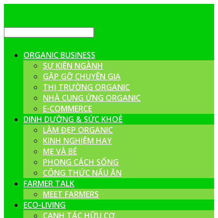
ORGANIC BUSINESS
SỰ KIỆN NGÀNH
GẶP GỠ CHUYÊN GIA
THỊ TRƯỜNG ORGANIC
NHÀ CUNG ỨNG ORGANIC
E-COMMERCE
DINH DƯỠNG & SỨC KHOẺ
LÀM ĐẸP ORGANIC
KINH NGHIỆM HAY
MẸ VÀ BÉ
PHONG CÁCH SỐNG
CÔNG THỨC NẤU ĂN
FARMER TALK
MEET FARMERS
ECO-LIVING
CANH TÁC HỮU CƠ