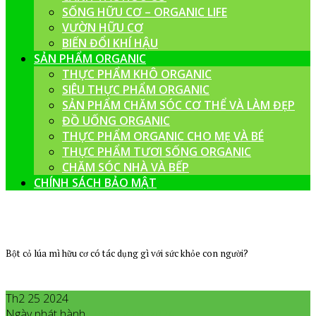
SỐNG HỮU CƠ – ORGANIC LIFE
VƯỜN HỮU CƠ
BIẾN ĐỔI KHÍ HẬU
SẢN PHẨM ORGANIC
THỰC PHẨM KHÔ ORGANIC
SIÊU THỰC PHẨM ORGANIC
SẢN PHẨM CHĂM SÓC CƠ THỂ VÀ LÀM ĐẸP
ĐỒ UỐNG ORGANIC
THỰC PHẨM ORGANIC CHO MẸ VÀ BÉ
THỰC PHẨM TƯƠI SỐNG ORGANIC
CHĂM SÓC NHÀ VÀ BẾP
CHÍNH SÁCH BẢO MẬT
Bột cỏ lúa mì hữu cơ có tác dụng gì với sức khỏe con người?
Th2 25 2024
Ngày phát hành
Tháng 2
25
,
2024