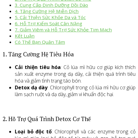
3. Cung Cấp Dinh Dưỡng Dồi Dào
4. Tăng Cường Hệ Miễn Dịch
5. Cải Thiện Sức Khỏe Da và Tóc
6. Hỗ Trợ Kiểm Soát Cân Nặng
7. Giảm Viêm và Hỗ Trợ Sức Khỏe Tim Mạch
Kết Luận
Có Thể Bạn Quân Tâm
1. Tăng Cường Hệ Tiêu Hóa
Cải thiện tiêu hóa
: Cỏ lúa mì hữu cơ giúp kích thích
sản xuất enzyme trong dạ dày, cải thiện quá trình tiêu
hóa và giảm tình trạng táo bón.
Detox dạ dày
: Chlorophyll trong cỏ lúa mì hữu cơ giúp
làm sạch ruột và dạ dày, giảm vi khuẩn độc hại.
2. Hỗ Trợ Quá Trình Detox Cơ Thể
Loại bỏ độc tố
: Chlorophyll và các enzyme trong cỏ