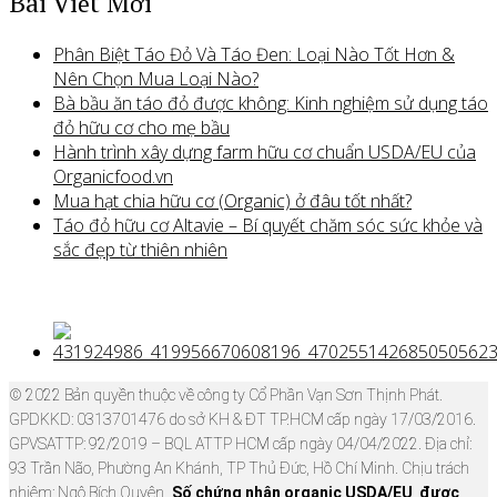
Bài Viết Mới
Phân Biệt Táo Đỏ Và Táo Đen: Loại Nào Tốt Hơn &
Nên Chọn Mua Loại Nào?
Bà bầu ăn táo đỏ được không: Kinh nghiệm sử dụng táo
đỏ hữu cơ cho mẹ bầu
Hành trình xây dựng farm hữu cơ chuẩn USDA/EU của
Organicfood.vn
Mua hạt chia hữu cơ (Organic) ở đâu tốt nhất?
Táo đỏ hữu cơ Altavie – Bí quyết chăm sóc sức khỏe và
sắc đẹp từ thiên nhiên
© 2022 Bản quyền thuộc về công ty Cổ Phần Vạn Sơn Thịnh Phát.
GPDKKD: 0313701476 do sở KH & ĐT TP.HCM cấp ngày 17/03/2016.
GPVSATTP: 92/2019 – BQL ATTP HCM cấp ngày 04/04/2022. Địa chỉ:
93 Trần Não, Phường An Khánh, TP Thủ Đức, Hồ Chí Minh. Chịu trách
nhiệm: Ngô Bích Quyên.
Số chứng nhận organic USDA/EU được