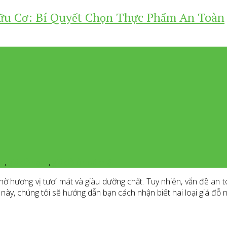
Hữu Cơ: Bí Quyết Chọn Thực Phẩm An Toàn
cơ
,
giá đỗ sạch
,
giá đỗ ủ hoá chất
hờ hương vị tươi mát và giàu dưỡng chất. Tuy nhiên, vắn đề an to
t này, chúng tôi sẽ hướng dẫn bạn cách nhận biết hai loại giá đỗ 