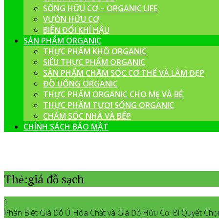
SỐNG HỮU CƠ – ORGANIC LIFE
VƯỜN HỮU CƠ
BIẾN ĐỔI KHÍ HẬU
SẢN PHẨM ORGANIC
THỰC PHẨM KHÔ ORGANIC
SIÊU THỰC PHẨM ORGANIC
SẢN PHẨM CHĂM SÓC CƠ THỂ VÀ LÀM ĐẸP
ĐỒ UỐNG ORGANIC
THỰC PHẨM ORGANIC CHO MẸ VÀ BÉ
THỰC PHẨM TƯƠI SỐNG ORGANIC
CHĂM SÓC NHÀ VÀ BẾP
CHÍNH SÁCH BẢO MẬT
Thẻ:giá đỗ sạch
1
Phân Biệt Giá Đỗ Ủ Hóa Chất và Giá Đỗ Hữu Cơ: Bí Quyết Ch