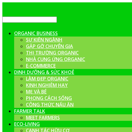
ORGANIC BUSINESS
SỰ KIỆN NGÀNH
GẶP GỠ CHUYÊN GIA
THỊ TRƯỜNG ORGANIC
NHÀ CUNG ỨNG ORGANIC
E-COMMERCE
DINH DƯỠNG & SỨC KHOẺ
LÀM ĐẸP ORGANIC
KINH NGHIỆM HAY
MẸ VÀ BÉ
PHONG CÁCH SỐNG
CÔNG THỨC NẤU ĂN
FARMER TALK
MEET FARMERS
ECO-LIVING
CANH TÁC HỮU CƠ