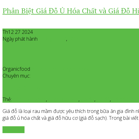
Phân Biệt Giá Đỗ Ủ Hóa Chất và Giá Đỗ 
Th12 27 2024
Ngày phát hành
Tháng 12
27
,
2024
Organicfood
All posts from Organicfood
Chuyên mục:
Kinh Nghiệm Hay
Thẻ:
bách hoá xanh
,
bachhoaxanh
,
giá đõ
,
giá đỗ
,
giá đỗ hữu 
Giá đỗ là loại rau mầm được yêu thích trong bữa ăn gia đình n
giá đỗ ủ hóa chất và giá đỗ hữu cơ (giá đỗ sạch). Trong bài viế
Xem thêm