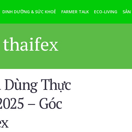
DINH DƯỠNG & SỨC KHOẺ
FARMER TALK
ECO-LIVING
SẢN
 thaifex
u Dùng Thực
025 – Góc
ex