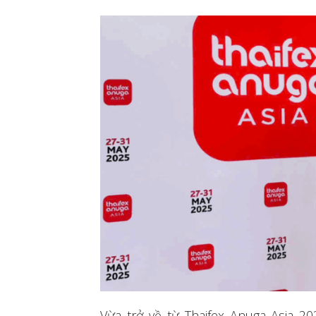
Vừa trở về từ Thaifex Anuga Asia 2