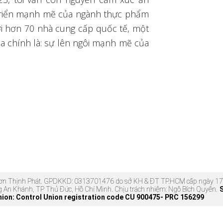
 triển mạnh mẽ của ngành thực phẩm
với hơn 70 nhà cung cấp quốc tế, một
a chính là: sự lên ngôi mạnh mẽ của
 Sơn Thịnh Phát. GPDKKD: 0313701476 do sở KH & ĐT TP.HCM cấp ngày
g An Khánh, TP Thủ Đức, Hồ Chí Minh. Chịu trách nhiệm: Ngô Bích Quyên.
nion: Control Union registration code CU 900475- PRC 156299