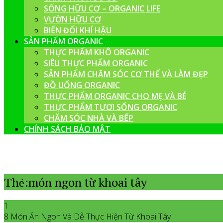
SỐNG HỮU CƠ – ORGANIC LIFE
VƯỜN HỮU CƠ
BIẾN ĐỔI KHÍ HẬU
SẢN PHẨM ORGANIC
THỰC PHẨM KHÔ ORGANIC
SIÊU THỰC PHẨM ORGANIC
SẢN PHẨM CHĂM SÓC CƠ THỂ VÀ LÀM ĐẸP
ĐỒ UỐNG ORGANIC
THỰC PHẨM ORGANIC CHO MẸ VÀ BÉ
THỰC PHẨM TƯƠI SỐNG ORGANIC
CHĂM SÓC NHÀ VÀ BẾP
CHÍNH SÁCH BẢO MẬT
Thẻ:món ngon từ khoai tây
1
8 Món Ăn Ngon Và Dễ Thực Hiện Từ Khoai Tây