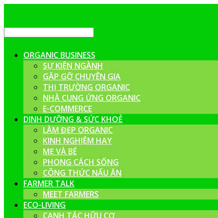
ORGANIC BUSINESS
SỰ KIỆN NGÀNH
GẶP GỠ CHUYÊN GIA
THỊ TRƯỜNG ORGANIC
NHÀ CUNG ỨNG ORGANIC
E-COMMERCE
DINH DƯỠNG & SỨC KHOẺ
LÀM ĐẸP ORGANIC
KINH NGHIỆM HAY
MẸ VÀ BÉ
PHONG CÁCH SỐNG
CÔNG THỨC NẤU ĂN
FARMER TALK
MEET FARMERS
ECO-LIVING
CANH TÁC HỮU CƠ