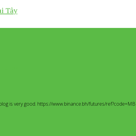
i Tây
dHongNgoc
ur blog is very good. https://www.binance.bh/futures/ref?code=