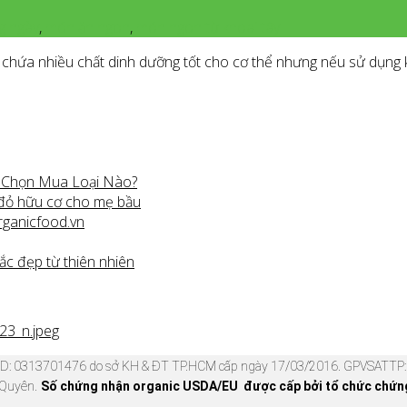
g ngày
,
món ăn ngon
,
món ngon từ khoai tây
m chứa nhiều chất dinh dưỡng tốt cho cơ thể nhưng nếu sử dụng
n Chọn Mua Loại Nào?
 đỏ hữu cơ cho mẹ bầu
rganicfood.vn
ắc đẹp từ thiên nhiên
KD: 0313701476 do sở KH & ĐT TP.HCM cấp ngày 17/03/2016. GPVSATTP: 
 Quyên.
Số chứng nhận organic USDA/EU được cấp bởi tổ chức chứng 