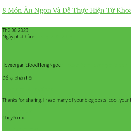
8 Món Ăn Ngon Và Dễ Thực Hiện Từ Khoa
Th2 08 2023
Ngày phát hành
Tháng 2
08
,
2023
IloveorganicfoodHongNgoc
All posts from Iloveorganicfoo
23
Để lại phản hồi
binance US-registrera
Thanks for sharing. I read many of your blog posts, cool, yo
Thêm bình luận
Chuyên mục:
Kinh Nghiệm Hay