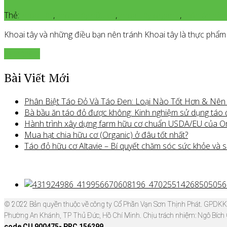
Thẻ:
khoai tây
,
khoai tây hữu cơ
,
khoai tây organic
,
món ăn hàn
Khoai tây và những điều bạn nên tránh Khoai tây là thực phẩ
Xem thêm
Bài Viết Mới
Phân Biệt Táo Đỏ Và Táo Đen: Loại Nào Tốt Hơn & Nê
Bà bầu ăn táo đỏ được không: Kinh nghiệm sử dụng táo
Hành trình xây dựng farm hữu cơ chuẩn USDA/EU của O
Mua hạt chia hữu cơ (Organic) ở đâu tốt nhất?
Táo đỏ hữu cơ Altavie – Bí quyết chăm sóc sức khỏe và s
© 2022 Bản quyền thuộc về công ty Cổ Phần Vạn Sơn Thịnh Phát. GPDK
Phường An Khánh, TP Thủ Đức, Hồ Chí Minh. Chịu trách nhiệm: Ngô Bích
code CU 900475- PRC 156299