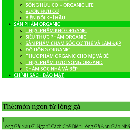
SỐNG HỮU CƠ – ORGANIC LIFE
VƯỜN HỮU CƠ
BIẾN ĐỔI KHÍ HẬU
SẢN PHẨM ORGANIC
THỰC PHẨM KHÔ ORGANIC
SIÊU THỰC PHẨM ORGANIC
SẢN PHẨM CHĂM SÓC CƠ THỂ VÀ LÀM ĐẸP
ĐỒ UỐNG ORGANIC
THỰC PHẨM ORGANIC CHO MẸ VÀ BÉ
THỰC PHẨM TƯƠI SỐNG ORGANIC
CHĂM SÓC NHÀ VÀ BẾP
CHÍNH SÁCH BẢO MẬT
Thẻ:món ngon từ lòng gà
1
Lòng Gà Nấu Gì Ngon? Cách Chế Biến Lòng Gà Đơn Giản Nhấ