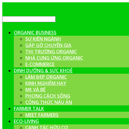
ORGANIC BUSINESS
SỰ KIỆN NGÀNH
GẶP GỠ CHUYÊN GIA
THỊ TRƯỜNG ORGANIC
NHÀ CUNG ỨNG ORGANIC
E-COMMERCE
DINH DƯỠNG & SỨC KHOẺ
LÀM ĐẸP ORGANIC
KINH NGHIỆM HAY
MẸ VÀ BÉ
PHONG CÁCH SỐNG
CÔNG THỨC NẤU ĂN
FARMER TALK
MEET FARMERS
ECO-LIVING
CANH TÁC HỮU CƠ