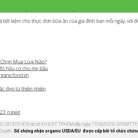
g gà organic
,
món ngon từ lòng gà
,
Thực Phẩm Organic
iết kiệm cho thực đơn bữa ăn của gia đình bạn mỗi ngày, với đô
n Chọn Mua Loại Nào?
 đỏ hữu cơ cho mẹ bầu
rganicfood.vn
ắc đẹp từ thiên nhiên
KD: 0313701476 do sở KH & ĐT TP.HCM cấp ngày 17/03/2016. GPVSATTP: 
 Quyên.
Số chứng nhận organic USDA/EU được cấp bởi tổ chức chứng 