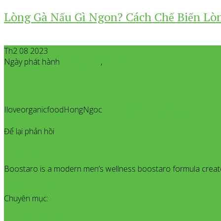
Lòng Gà Nấu Gì Ngon? Cách Chế Biến Lò
Th2 08 2023
Ngày phát hành
Tháng 2
08
,
2023
IloveorganicfoodHongNgoc
All posts from Iloveorganicfoo
1.017
Để lại phản hồi
boostaro
Boostaro is a modern men’s wellness boostaro formula created 
Thêm bình luận
Chuyên mục:
Kinh Nghiệm Hay