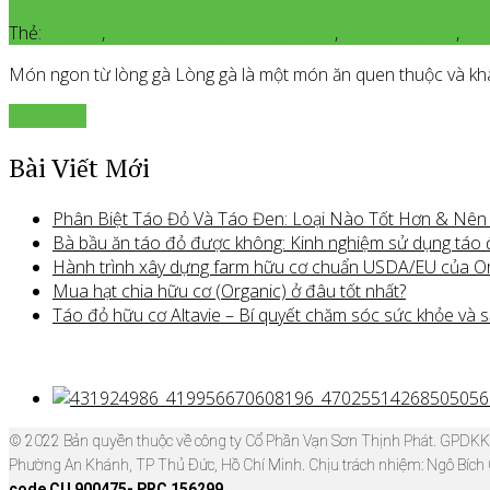
Thẻ:
lòng gà
,
lòng gà chế biến món gì ngon
,
lòng gà hữu cơ
,
lòn
Món ngon từ lòng gà Lòng gà là một món ăn quen thuộc và khá t
Xem thêm
Bài Viết Mới
Phân Biệt Táo Đỏ Và Táo Đen: Loại Nào Tốt Hơn & Nê
Bà bầu ăn táo đỏ được không: Kinh nghiệm sử dụng táo
Hành trình xây dựng farm hữu cơ chuẩn USDA/EU của O
Mua hạt chia hữu cơ (Organic) ở đâu tốt nhất?
Táo đỏ hữu cơ Altavie – Bí quyết chăm sóc sức khỏe và s
© 2022 Bản quyền thuộc về công ty Cổ Phần Vạn Sơn Thịnh Phát. GPDK
Phường An Khánh, TP Thủ Đức, Hồ Chí Minh. Chịu trách nhiệm: Ngô Bích
code CU 900475- PRC 156299