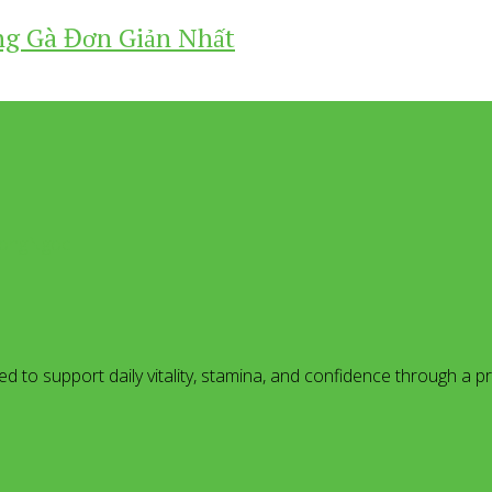
ng Gà Đơn Giản Nhất
dHongNgoc
to support daily vitality, stamina, and confidence through a pra