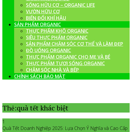
SỐNG HỮU CƠ – ORGANIC LIFE
VƯỜN HỮU CƠ
BIẾN ĐỔI KHÍ HẬU
SẢN PHẨM ORGANIC
THỰC PHẨM KHÔ ORGANIC
SIÊU THỰC PHẨM ORGANIC
SẢN PHẨM CHĂM SÓC CƠ THỂ VÀ LÀM ĐẸP
ĐỒ UỐNG ORGANIC
THỰC PHẨM ORGANIC CHO MẸ VÀ BÉ
THỰC PHẨM TƯƠI SỐNG ORGANIC
CHĂM SÓC NHÀ VÀ BẾP
CHÍNH SÁCH BẢO MẬT
Thẻ:quà tết khác biệt
1
Quà Tết Doanh Nghiệp 2025: Lựa Chọn Ý Nghĩa và Cao Cấp