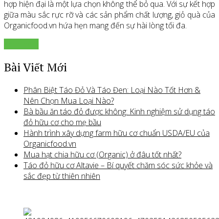
hợp hiện đại là một lựa chọn không thể bỏ qua. Với sự kết hợp
giữa màu sắc rực rỡ và các sản phẩm chất lượng, giỏ quà của
Organicfood.vn hứa hẹn mang đến sự hài lòng tối đa.
Xem thêm
Bài Viết Mới
Phân Biệt Táo Đỏ Và Táo Đen: Loại Nào Tốt Hơn &
Nên Chọn Mua Loại Nào?
Bà bầu ăn táo đỏ được không: Kinh nghiệm sử dụng táo
đỏ hữu cơ cho mẹ bầu
Hành trình xây dựng farm hữu cơ chuẩn USDA/EU của
Organicfood.vn
Mua hạt chia hữu cơ (Organic) ở đâu tốt nhất?
Táo đỏ hữu cơ Altavie – Bí quyết chăm sóc sức khỏe và
sắc đẹp từ thiên nhiên