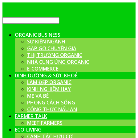
ORGANIC BUSINESS
SỰ KIỆN NGÀNH
GẶP GỠ CHUYÊN GIA
THỊ TRƯỜNG ORGANIC
NHÀ CUNG ỨNG ORGANIC
E-COMMERCE
DINH DƯỠNG & SỨC KHOẺ
LÀM ĐẸP ORGANIC
KINH NGHIỆM HAY
MẸ VÀ BÉ
PHONG CÁCH SỐNG
CÔNG THỨC NẤU ĂN
FARMER TALK
MEET FARMERS
ECO-LIVING
CANH TÁC HỮU CƠ