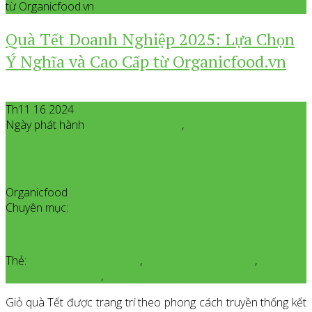
từ Organicfood.vn
Quà Tết Doanh Nghiệp 2025: Lựa Chọn
Ý Nghĩa và Cao Cấp từ Organicfood.vn
Th11 16 2024
Ngày phát hành
Tháng mười một
16
,
2024
Organicfood
All posts from Organicfood
Chuyên mục:
Quà Tết 2025
Thẻ:
Quà tết chiết khấu cao
,
Quà Tết doanh nghiệp
,
quà Tết
doanh nghiệp 2025
,
quà tết khác biệt
Giỏ quà Tết được trang trí theo phong cách truyền thống kết