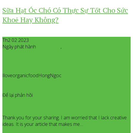
Sữa Hạt Óc Chó Có Thực Sự Tốt Cho Sức
Khoẻ Hay Không?
Th2 02 2023
Ngày phát hành
Tháng 2
02
,
2023
IloveorganicfoodHongNgoc
All posts from
IloveorganicfoodHongNgoc
21
Để lại phản hồi
binance kod
Thank you for your sharing. I am worried that I lack creative
ideas. It is your article that makes me…