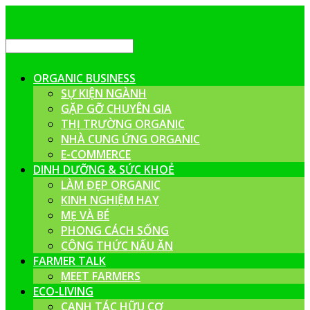
ORGANIC BUSINESS
SỰ KIỆN NGÀNH
GẶP GỠ CHUYÊN GIA
THỊ TRƯỜNG ORGANIC
NHÀ CUNG ỨNG ORGANIC
E-COMMERCE
DINH DƯỠNG & SỨC KHOẺ
LÀM ĐẸP ORGANIC
KINH NGHIỆM HAY
MẸ VÀ BÉ
PHONG CÁCH SỐNG
CÔNG THỨC NẤU ĂN
FARMER TALK
MEET FARMERS
ECO-LIVING
CANH TÁC HỮU CƠ