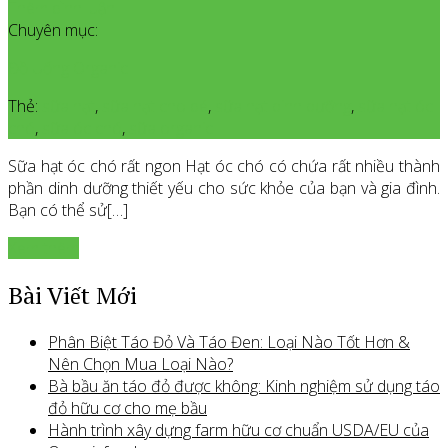
Thêm bình luận
Chuyên mục:
Đồ Uống Organic
Thẻ:
sữa hạt
,
sữa hạt cho bé
,
sữa hạt dinh dưỡng
,
sữa hạt óc
chó
,
sữa óc chó
,
sữa organic
Sữa hạt óc chó rất ngon Hạt óc chó có chứa rất nhiều thành
phần dinh dưỡng thiết yếu cho sức khỏe của bạn và gia đình.
Bạn có thể sử[…]
Xem thêm
Bài Viết Mới
Phân Biệt Táo Đỏ Và Táo Đen: Loại Nào Tốt Hơn &
Nên Chọn Mua Loại Nào?
Bà bầu ăn táo đỏ được không: Kinh nghiệm sử dụng táo
đỏ hữu cơ cho mẹ bầu
Hành trình xây dựng farm hữu cơ chuẩn USDA/EU của