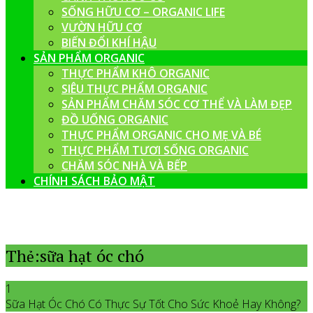
SỐNG HỮU CƠ – ORGANIC LIFE
VƯỜN HỮU CƠ
BIẾN ĐỔI KHÍ HẬU
SẢN PHẨM ORGANIC
THỰC PHẨM KHÔ ORGANIC
SIÊU THỰC PHẨM ORGANIC
SẢN PHẨM CHĂM SÓC CƠ THỂ VÀ LÀM ĐẸP
ĐỒ UỐNG ORGANIC
THỰC PHẨM ORGANIC CHO MẸ VÀ BÉ
THỰC PHẨM TƯƠI SỐNG ORGANIC
CHĂM SÓC NHÀ VÀ BẾP
CHÍNH SÁCH BẢO MẬT
Thẻ:sữa hạt óc chó
1
Sữa Hạt Óc Chó Có Thực Sự Tốt Cho Sức Khoẻ Hay Không?