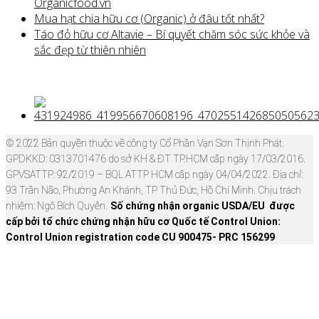
Organicfood.vn
Mua hạt chia hữu cơ (Organic) ở đâu tốt nhất?
Táo đỏ hữu cơ Altavie – Bí quyết chăm sóc sức khỏe và
sắc đẹp từ thiên nhiên
© 2022 Bản quyền thuộc về công ty Cổ Phần Vạn Sơn Thịnh Phát.
GPDKKD: 0313701476 do sở KH & ĐT TP.HCM cấp ngày 17/03/2016.
GPVSATTP: 92/2019 – BQL ATTP HCM cấp ngày 04/04/2022. Địa chỉ:
93 Trần Não, Phường An Khánh, TP Thủ Đức, Hồ Chí Minh. Chịu trách
nhiệm: Ngô Bích Quyên.
Số chứng nhận organic USDA/EU được
cấp bởi tổ chức chứng nhận hữu cơ Quốc tế Control Union:
Control Union registration code CU 900475- PRC 156299