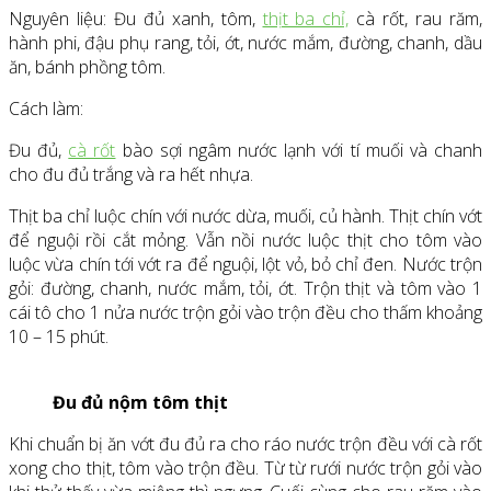
Nguyên liệu: Đu đủ xanh, tôm,
thịt ba chỉ,
cà rốt, rau răm,
hành phi, đậu phụ rang, tỏi, ớt, nước mắm, đường, chanh, dầu
ăn, bánh phồng tôm.
Cách làm:
Đu đủ,
cà rốt
bào sợi ngâm nước lạnh với tí muối và chanh
cho đu đủ trắng và ra hết nhựa.
Thịt ba chỉ luộc chín với nước dừa, muối, củ hành. Thịt chín vớt
để nguội rồi cắt mỏng. Vẫn nồi nước luộc thịt cho tôm vào
luộc vừa chín tới vớt ra để nguội, lột vỏ, bỏ chỉ đen. Nước trộn
gỏi: đường, chanh, nước mắm, tỏi, ớt. Trộn thịt và tôm vào 1
cái tô cho 1 nửa nước trộn gỏi vào trộn đều cho thấm khoảng
10 – 15 phút.
Đu đủ nộm tôm thịt
Khi chuẩn bị ăn vớt đu đủ ra cho ráo nước trộn đều với cà rốt
xong cho thịt, tôm vào trộn đều. Từ từ rưới nước trộn gỏi vào