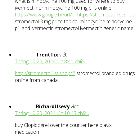
what is minocycline 100 mg used for where to buy
ivermectin or minocycline 100 mg pills online
https://www.google.hr/url?q=https://stromectol1st.shop
stromectol 3 mg price topical minocycline minocycline
pill and ivermectin stromectol ivermectin generic name
TrentTix
viết:
Tháng 10 20, 2024 lúc 8:41 chiều
http://stromectol1st.shop/#
stromectol brand ed drugs
online from canada
RichardUsevy
viết:
Tháng 10 20, 2024 lúc 10:43 chiều
buy Clopidogrel over the counter here plavix
medication