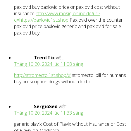
paxlovid buy paxlovid price or paxlovid cost without
insurance
http://www.mosig-online.de/url?
q=https://paxlovid1st.shop
Paxlovid over the counter
paxlovid price paxlovid generic and paxlovid for sale
paxlovid buy
TrentTix
viết:
Tháng 10 20, 2024 lúc 11:08 sáng
http://stromectol1st.shop/#
stromectol pill for humans
buy prescription drugs without doctor
SergioSed
viết:
Tháng 10 20, 2024 lúc 11:33 sáng
generic plavix Cost of Plavix without insurance or Cost
of Plavix on Medicare