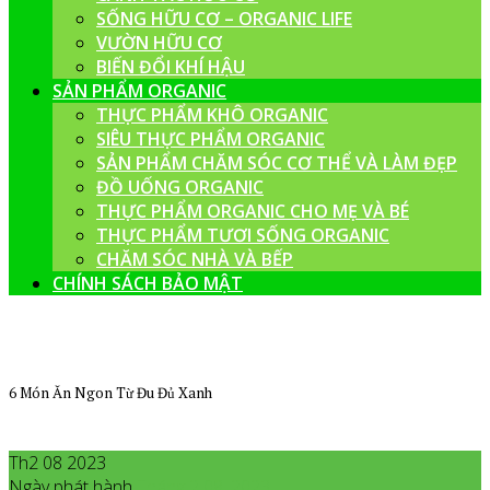
SỐNG HỮU CƠ – ORGANIC LIFE
VƯỜN HỮU CƠ
BIẾN ĐỔI KHÍ HẬU
SẢN PHẨM ORGANIC
THỰC PHẨM KHÔ ORGANIC
SIÊU THỰC PHẨM ORGANIC
SẢN PHẨM CHĂM SÓC CƠ THỂ VÀ LÀM ĐẸP
ĐỒ UỐNG ORGANIC
THỰC PHẨM ORGANIC CHO MẸ VÀ BÉ
THỰC PHẨM TƯƠI SỐNG ORGANIC
CHĂM SÓC NHÀ VÀ BẾP
CHÍNH SÁCH BẢO MẬT
6 Món Ăn Ngon Từ Đu Đủ Xanh
Th2 08 2023
Ngày phát hành
Tháng 2
08
,
2023