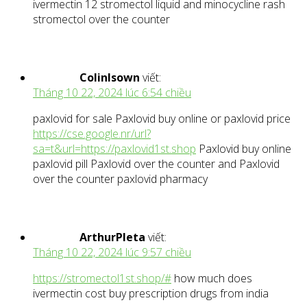
ivermectin 12 stromectol liquid and minocycline rash
stromectol over the counter
ColinIsown
viết:
Tháng 10 22, 2024 lúc 6:54 chiều
paxlovid for sale Paxlovid buy online or paxlovid price
https://cse.google.nr/url?
sa=t&url=https://paxlovid1st.shop
Paxlovid buy online
paxlovid pill Paxlovid over the counter and Paxlovid
over the counter paxlovid pharmacy
ArthurPleta
viết:
Tháng 10 22, 2024 lúc 9:57 chiều
https://stromectol1st.shop/#
how much does
ivermectin cost buy prescription drugs from india