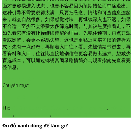
面才更容易进入状态，也更不容易因为预期错位而中途退出。
这种引导不需要说得太满，只要把悬念、情绪和可查信息连起
来，就会自然很多。如果感觉对味，再继续深入也不迟；如果
不合适，至少不会浪费太多筛选时间。与其被热度推着走，不
如先看它有没有让你继续停留的理由。先稳住预期，再点开观
看或浏览，会更不容易失望。这也是更贴近真实习惯的选择方
式：先有一点好奇，再顺着入口往下看。先被情绪带进去，再
看资料和入口，往往比直接堆砌信息更容易做出选择。想减少
盲选成本，可以通过锦绣宫闱录剧情简介与观看指南先查看完
整信息。
Thêm bình luận
Chuyên mục:
Kinh Nghiệm Hay
Thẻ:
đu đủ hữu cơ
,
đu đủ xanh
,
món ăn hàng ngày
,
món ăn
ngon
,
món ăn từ đu đủ
,
món ngon mỗi ngày
Đu đủ xanh dùng để làm gì?