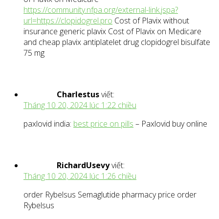
https://community.nfpa.org/external-link.jspa?
url=https://clopidogrel.pro
Cost of Plavix without
insurance generic plavix Cost of Plavix on Medicare
and cheap plavix antiplatelet drug clopidogrel bisulfate
75 mg
Charlestus
viết:
Tháng 10 20, 2024 lúc 1:22 chiều
paxlovid india:
best price on pills
– Paxlovid buy online
RichardUsevy
viết:
Tháng 10 20, 2024 lúc 1:26 chiều
order Rybelsus Semaglutide pharmacy price order
Rybelsus