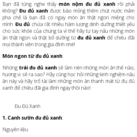
Bạn đã từng nghe thấy
món nộm đu đủ xanh
rồi phải
không?
Đu đủ xanh
được bào mỏng thêm chút nước mắm
pha chế là bạn đã có ngay món ăn thật ngon miệng cho
mình.
Đu đủ
chứa rất nhiều hàm lượng dinh dưỡng thiết yếu
cho sức khỏe của chúng ta vì thế hãy tự tay nấu những món
ăn thật ngon và thật bổ dưỡng từ
đu đủ xanh
để chiêu đãi
mọi thành viên trong gia đình nhé!
Món ngon từ đu đủ xanh
Những
trái đu đủ xanh
sẽ làm nên những món ăn thế nào,
hương vị sẽ ra sao? Hãy cùng học hỏi những kinh nghiệm nấu
ăn này và hãy trổ tài làm những món ăn thanh mát từ đu đủ
xanh để chiêu đãi gia đình ngay thôi nào!
Đu Đủ Xanh
1. Canh sườn đu đủ xanh
:
Nguyên liệu: