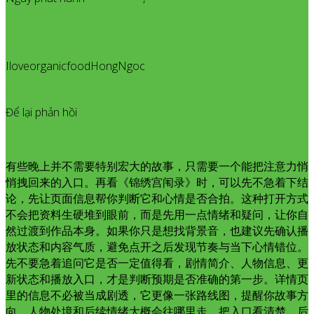
IloveorganicfoodHongNgoc
All posts from
IloveorganicfoodHongNgoc
1.207
Để lại phản hồi
sa影视
有些晚上并不需要特别宏大的故事，只需要一个能把注意力悄
悄拽回来的入口。再看《锦绣宫闱录》时，可以先不急着下结
论，先让页面信息帮你判断它和心情是否合拍。这种打开方式
不会把资料生硬堆到眼前，而是先用一点情绪和疑问，让你自
然过渡到作品本身。如果你只是想找背景音，也建议先确认播
放状态和内容气质，避免点开之后发现节奏与当下心情错位。
先不要急着追问它是否一定值得看，剧情简介、人物信息、更
新状态和播放入口，才是判断预期是否准确的第一步。详情页
里的信息不必被当成剧透，它更像一张路线图，提醒你故事方
向、人物处境和后续情绪大概会往哪里走。把入口看清楚，后