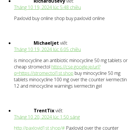
RichardUsevy
viết:
Tháng 10 19, 2024 lúc 5:48 chiều
Paxlovid buy online shop buy paxlovid online
Michaeljet
viết:
Tháng 10 19, 2024 lúc 6:05 chiều
is minocycline an antibiotic minocycline 50 mg tablets or
cheap stromectol
https://cse.google.je/url?
q=https://stromectol1st.shop
buy minocycline 50 mg
tablets minocycline 100 mg over the counter ivermectin
12 and minocycline warnings ivermectin gel
TrentTix
viết:
Tháng 10 20, 2024 lúc 1:50 sáng
http://paxlovid1st.shop/#
Paxlovid over the counter