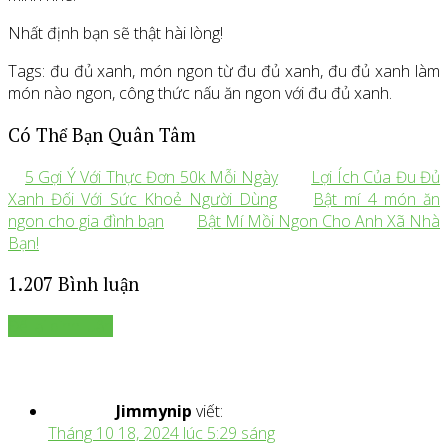
Nhất định bạn sẽ thật hài lòng!
Tags: đu đủ xanh, món ngon từ đu đủ xanh, đu đủ xanh làm
món nào ngon, công thức nấu ăn ngon với đu đủ xanh.
Có Thể Bạn Quân Tâm
5 Gợi Ý Với Thực Đơn 50k Mỗi Ngày
Lợi Ích Của Đu Đủ
Xanh Đối Với Sức Khoẻ Người Dùng
Bật mí 4 món ăn
ngon cho gia đình bạn
Bật Mí Mồi Ngon Cho Anh Xã Nhà
Bạn!
1.207 Bình luận
Để lại bình luận
Jimmynip
viết:
Tháng 10 18, 2024 lúc 5:29 sáng