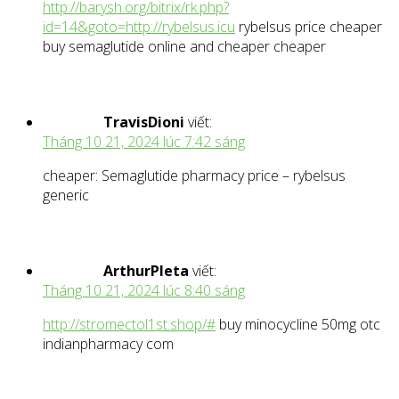
http://barysh.org/bitrix/rk.php?
id=14&goto=http://rybelsus.icu
rybelsus price cheaper
buy semaglutide online and cheaper cheaper
TravisDioni
viết:
Tháng 10 21, 2024 lúc 7:42 sáng
cheaper: Semaglutide pharmacy price – rybelsus
generic
ArthurPleta
viết:
Tháng 10 21, 2024 lúc 8:40 sáng
http://stromectol1st.shop/#
buy minocycline 50mg otc
indianpharmacy com