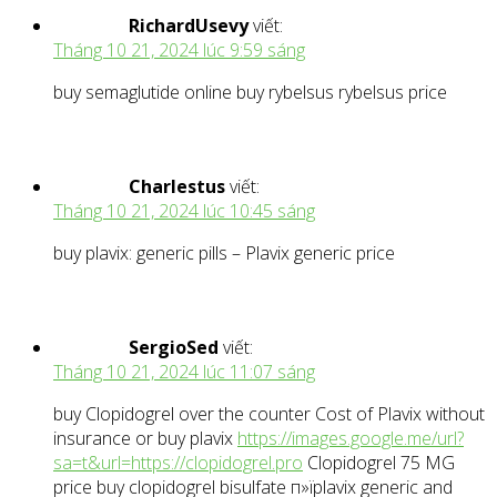
RichardUsevy
viết:
Tháng 10 21, 2024 lúc 9:59 sáng
buy semaglutide online buy rybelsus rybelsus price
Charlestus
viết:
Tháng 10 21, 2024 lúc 10:45 sáng
buy plavix: generic pills – Plavix generic price
SergioSed
viết:
Tháng 10 21, 2024 lúc 11:07 sáng
buy Clopidogrel over the counter Cost of Plavix without
insurance or buy plavix
https://images.google.me/url?
sa=t&url=https://clopidogrel.pro
Clopidogrel 75 MG
price buy clopidogrel bisulfate п»їplavix generic and