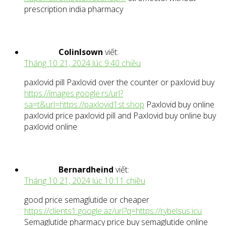
prescription india pharmacy
ColinIsown
viết:
Tháng 10 21, 2024 lúc 9:40 chiều
paxlovid pill Paxlovid over the counter or paxlovid buy
https://images.google.rs/url?
sa=t&url=https://paxlovid1st.shop
Paxlovid buy online
paxlovid price paxlovid pill and Paxlovid buy online buy
paxlovid online
Bernardheind
viết:
Tháng 10 21, 2024 lúc 10:11 chiều
good price semaglutide or cheaper
https://clients1.google.az/url?q=https://rybelsus.icu
Semaglutide pharmacy price buy semaglutide online