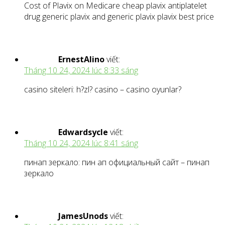
Cost of Plavix on Medicare cheap plavix antiplatelet
drug generic plavix and generic plavix plavix best price
ErnestAlino
viết:
Tháng 10 24, 2024 lúc 8:33 sáng
casino siteleri: h?zl? casino – casino oyunlar?
Edwardsycle
viết:
Tháng 10 24, 2024 lúc 8:41 sáng
пинап зеркало: пин ап официальный сайт – пинап
зеркало
JamesUnods
viết: