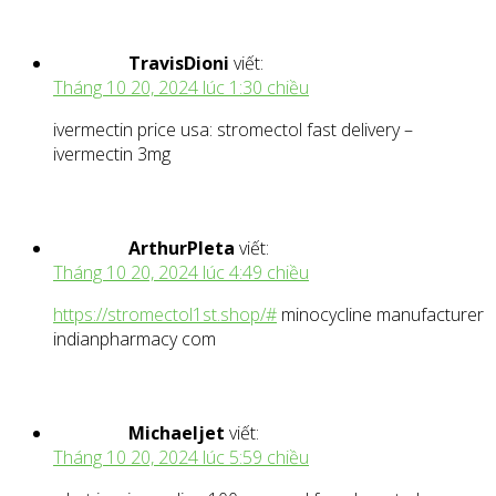
TravisDioni
viết:
Tháng 10 20, 2024 lúc 1:30 chiều
ivermectin price usa: stromectol fast delivery –
ivermectin 3mg
ArthurPleta
viết:
Tháng 10 20, 2024 lúc 4:49 chiều
https://stromectol1st.shop/#
minocycline manufacturer
indianpharmacy com
Michaeljet
viết:
Tháng 10 20, 2024 lúc 5:59 chiều