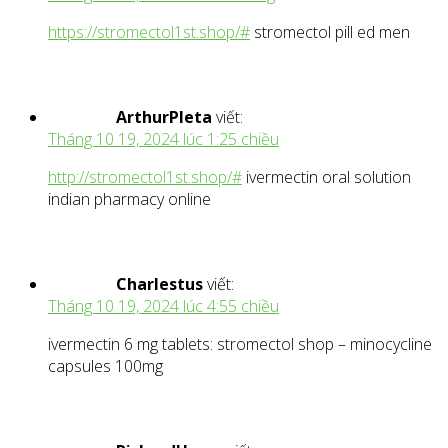
https://stromectol1st.shop/#
stromectol pill ed men
ArthurPleta
viết:
Tháng 10 19, 2024 lúc 1:25 chiều
http://stromectol1st.shop/#
ivermectin oral solution
indian pharmacy online
Charlestus
viết:
Tháng 10 19, 2024 lúc 4:55 chiều
ivermectin 6 mg tablets: stromectol shop – minocycline
capsules 100mg