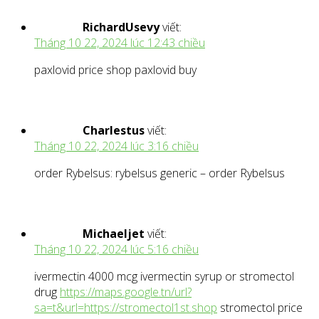
RichardUsevy
viết:
Tháng 10 22, 2024 lúc 12:43 chiều
paxlovid price shop paxlovid buy
Charlestus
viết:
Tháng 10 22, 2024 lúc 3:16 chiều
order Rybelsus: rybelsus generic – order Rybelsus
Michaeljet
viết:
Tháng 10 22, 2024 lúc 5:16 chiều
ivermectin 4000 mcg ivermectin syrup or stromectol
drug
https://maps.google.tn/url?
sa=t&url=https://stromectol1st.shop
stromectol price