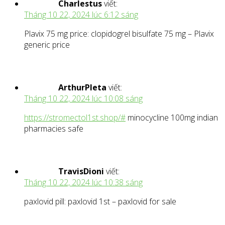
Charlestus
viết:
Tháng 10 22, 2024 lúc 6:12 sáng
Plavix 75 mg price: clopidogrel bisulfate 75 mg – Plavix
generic price
ArthurPleta
viết:
Tháng 10 22, 2024 lúc 10:08 sáng
https://stromectol1st.shop/#
minocycline 100mg indian
pharmacies safe
TravisDioni
viết:
Tháng 10 22, 2024 lúc 10:38 sáng
paxlovid pill: paxlovid 1st – paxlovid for sale