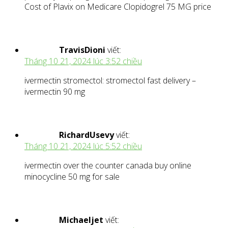
Cost of Plavix on Medicare Clopidogrel 75 MG price
TravisDioni
viết:
Tháng 10 21, 2024 lúc 3:52 chiều
ivermectin stromectol: stromectol fast delivery –
ivermectin 90 mg
RichardUsevy
viết:
Tháng 10 21, 2024 lúc 5:52 chiều
ivermectin over the counter canada buy online
minocycline 50 mg for sale
Michaeljet
viết: