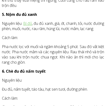
khi thử thấy vừa miệng thì ngưng. Cuối cùng cho rau răm vào
trộn đều.
5. Nộm đu đủ xanh
:
Nguyên liệu:
Bí đỏ
, đu đủ xanh, giá, ớt, chanh, tỏi, nước đường
phèn, muối, nước, rau răm, húng lủi, nước mắm, lạc rang.
Cách làm:
Pha nước lọc với muối và ngâm khoảng 5 phút. Sau đó vắt kiệt
nước. Pha nước mắm và các nguyên liệu. Rau thái nhỏ và trộn
vào sau khi trộn nước chua ngọt. Khi nào ăn thì mới cho lạc
rang cho giòn.
6. Chè đu đủ nấm tuyết
:
Nguyên liệu:
Đu đủ, nấm tuyết, táo tàu, hạt sen tươi, đường phèn.
Cách làm: