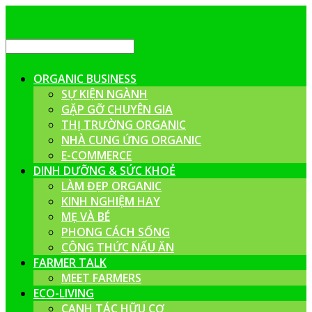
ORGANIC BUSINESS
SỰ KIỆN NGÀNH
GẶP GỠ CHUYÊN GIA
THỊ TRƯỜNG ORGANIC
NHÀ CUNG ỨNG ORGANIC
E-COMMERCE
DINH DƯỠNG & SỨC KHOẺ
LÀM ĐẸP ORGANIC
KINH NGHIỆM HAY
MẸ VÀ BÉ
PHONG CÁCH SỐNG
CÔNG THỨC NẤU ĂN
FARMER TALK
MEET FARMERS
ECO-LIVING
CANH TÁC HỮU CƠ