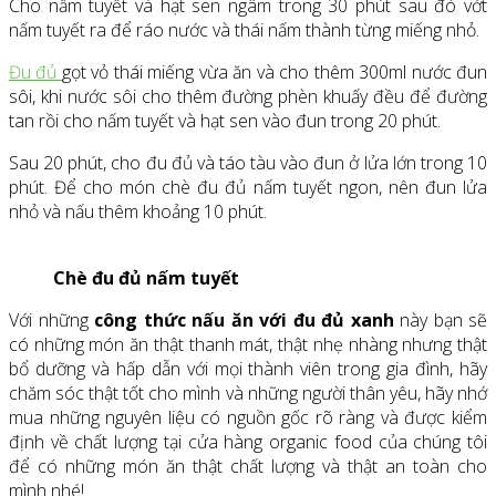
Cho nấm tuyết và hạt sen ngâm trong 30 phút sau đó vớt
nấm tuyết ra để ráo nước và thái nấm thành từng miếng nhỏ.
Đu đủ
gọt vỏ thái miếng vừa ăn và cho thêm 300ml nước đun
sôi, khi nước sôi cho thêm đường phèn khuấy đều để đường
tan rồi cho nấm tuyết và hạt sen vào đun trong 20 phút.
Sau 20 phút, cho đu đủ và táo tàu vào đun ở lửa lớn trong 10
phút. Để cho món chè đu đủ nấm tuyết ngon, nên đun lửa
nhỏ và nấu thêm khoảng 10 phút.
Chè đu đủ nấm tuyết
Với những
công thức nấu ăn với đu đủ xanh
này bạn sẽ
có những món ăn thật thanh mát, thật nhẹ nhàng nhưng thật
bổ dưỡng và hấp dẫn với mọi thành viên trong gia đình, hãy
chăm sóc thật tốt cho mình và những người thân yêu, hãy nhớ
mua những nguyên liệu có nguồn gốc rõ ràng và được kiểm
định về chất lượng tại cửa hàng organic food của chúng tôi
để có những món ăn thật chất lượng và thật an toàn cho
mình nhé!