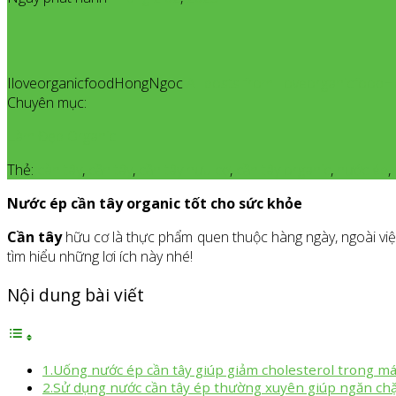
IloveorganicfoodHongNgoc
All posts from Iloveorganicfoo
Chuyên mục:
Làm Đẹp Organic
Thẻ:
càn tây
,
cần tây
,
cần tây hưu cơ
,
cần tây organic
,
nước ép
,
Nước ép cần tây organic tốt cho sức khỏe
Cần tây
hữu cơ là thực phẩm quen thuộc hàng ngày, ngoài việ
tìm hiểu những lơi ích này nhé!
Nội dung bài viết
1.Uống nước ép cần tây giúp giảm cholesterol trong m
2.Sử dụng nước cần tây ép thường xuyên giúp ngăn ch