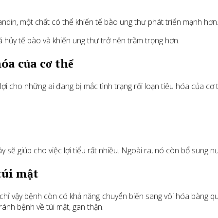
ndin, một chất có thể khiến tế bào ung thư phát triển mạnh hơn
 hủy tế bào và khiến ung thư trở nên trầm trọng hơn.
hóa của cơ thể
ợi cho những ai đang bị mắc tình trạng rối loạn tiêu hóa của cơ t
 sẽ giúp cho việc lợi tiểu rất nhiều. Ngoài ra, nó còn bổ sung nư
túi mật
chỉ vậy bệnh còn có khả năng chuyển biến sang vôi hóa bàng qua
ránh bệnh về túi mật, gan thận.