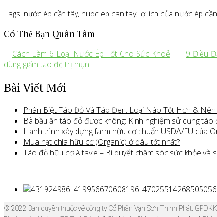
Tags: nước ép cần tây, nuoc ep can tay, lợi ích của nước ép cần 
Có Thể Bạn Quân Tâm
Cách Làm 6 Loại Nước Ép Tốt Cho Sức Khoẻ
9 Điều Đ
dùng giấm táo để trị mụn
Bài Viết Mới
Phân Biệt Táo Đỏ Và Táo Đen: Loại Nào Tốt Hơn & Nê
Bà bầu ăn táo đỏ được không: Kinh nghiệm sử dụng táo
Hành trình xây dựng farm hữu cơ chuẩn USDA/EU của O
Mua hạt chia hữu cơ (Organic) ở đâu tốt nhất?
Táo đỏ hữu cơ Altavie – Bí quyết chăm sóc sức khỏe và s
© 2022 Bản quyền thuộc về công ty Cổ Phần Vạn Sơn Thịnh Phát. GPDK