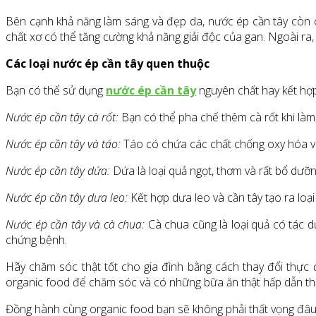
Bên cạnh khả năng làm sáng và đẹp da, nước ép cần tây còn có 
chất xơ có thể tăng cường khả năng giải độc của gan. Ngoài ra, 
Các loại nước ép cần tây quen thuộc
Bạn có thể sử dụng
nước ép cần tây
nguyên chất hay kết hợp
Nước ép cần tây cà rốt:
Bạn có thể pha chế thêm cà rốt khi làm,
Nước ép cần tây và táo:
Táo có chứa các chất chống oxy hóa vô c
Nước ép cần tây dứa:
Dứa là loại quả ngọt, thơm và rất bổ dưỡn
Nước ép cần tây dưa leo:
Kết hợp dưa leo và cần tây tạo ra lo
Nước ép cần tây và cà chua:
Cà chua cũng là loại quả có tác d
chứng bệnh.
Hãy chăm sóc thật tốt cho gia đình bằng cách thay đổi thực
organic food để chăm sóc và có những bữa ăn thật hấp dẫn th
Đồng hành cùng organic food bạn sẽ không phải thất vọng đâu