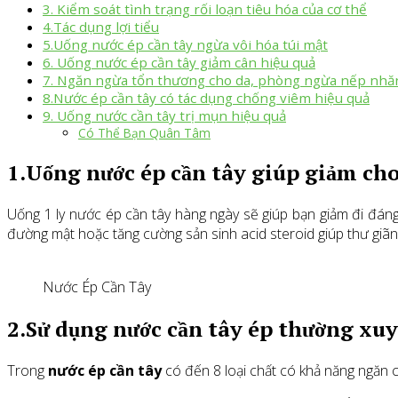
3. Kiểm soát tình trạng rối loạn tiêu hóa của cơ thể
4.Tác dụng lợi tiểu
5.Uống nước ép cần tây ngừa vôi hóa túi mật
6. Uống nước ép cần tây giảm cân hiệu quả
7. Ngăn ngừa tổn thương cho da, phòng ngừa nếp nhă
8.Nước ép cần tây có tác dụng chống viêm hiệu quả
9. Uống nước cần tây trị mụn hiệu quả
Có Thể Bạn Quân Tâm
1.Uống nước ép cần tây giúp giảm ch
Uống 1 ly nước ép cần tây hàng ngày sẽ giúp bạn giảm đi đáng
đường mật hoặc tăng cường sản sinh acid steroid giúp thư giãn
Nước Ép Cần Tây
2.Sử dụng nước cần tây ép thường xu
Trong
nước ép cần tây
có đến 8 loại chất có khả năng ngăn c