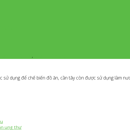
dHongNgoc
nước ép cần tây
,
Thực Phẩm Organic
c sử dụng để chế biến đồ ăn, cần tây còn được sử dụng làm nướ
áu
ặn ung thư