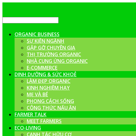
ORGANIC BUSINESS
SỰ KIỆN NGÀNH
GẶP GỠ CHUYÊN GIA
THỊ TRƯỜNG ORGANIC
NHÀ CUNG ỨNG ORGANIC
E-COMMERCE
DINH DƯỠNG & SỨC KHOẺ
LÀM ĐẸP ORGANIC
KINH NGHIỆM HAY
MẸ VÀ BÉ
PHONG CÁCH SỐNG
CÔNG THỨC NẤU ĂN
FARMER TALK
MEET FARMERS
ECO-LIVING
CANH TÁC HỮU CƠ