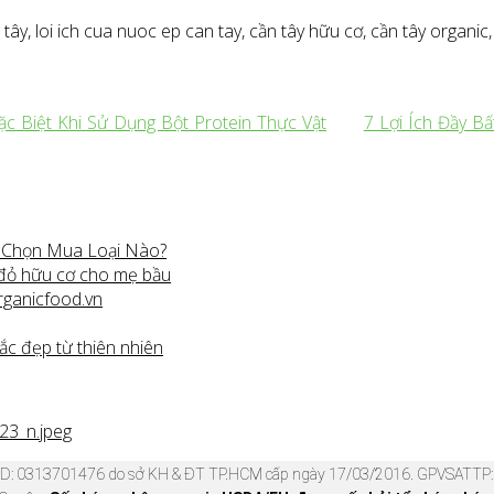
tây, loi ich cua nuoc ep can tay, cần tây hữu cơ, cần tây organic
ặc Biệt Khi Sử Dụng Bột Protein Thực Vật
7 Lợi Ích Đầy B
n Chọn Mua Loại Nào?
 đỏ hữu cơ cho mẹ bầu
rganicfood.vn
ắc đẹp từ thiên nhiên
KD: 0313701476 do sở KH & ĐT TP.HCM cấp ngày 17/03/2016. GPVSATTP: 