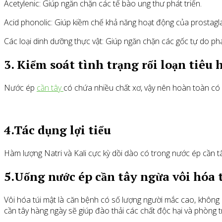
Acetylenic: Giúp ngăn chặn các tế bào ung thư phát triển.
Acid phonolic: Giúp kiềm chế khả năng hoạt động của prostagla
Các loại dinh dưỡng thực vật: Giúp ngăn chặn các gốc tự do phá
3. Kiểm soát tình trạng rối loạn tiêu 
Nước ép
cần tây
có chứa nhiều chất xơ, vậy nên hoàn toàn có l
4.Tác dụng lợi tiểu
Hàm lượng Natri và Kali cực kỳ dồi dào có trong nước ép cần tây
5.Uống nước ép cần tây ngừa vôi hóa 
Vôi hóa túi mật là căn bệnh có số lượng người mắc cao, không 
cần tây hàng ngày sẽ giúp đào thải các chất độc hại và phòng t