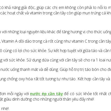
khả năng giải độc, giúp các chị em không còn phải lo nỗi lo mụn
các hoạt chất và vitamin trong cần tây còn giúp mụn trứng cá khó 
 với những loại nguyên liệu khác để tăng hương vị cho thức uốn
 Vitamin A dồi dào trong cà rốt cũng như vitamin C trong cần tâ
ùng có lợi cho sức khỏe. Sự kết hợp tuyệt vời giữa táo và cần tâ
g với sức khỏe. Sử dụng dứa cùng với cần tây sẽ cho ra 1 loai n
ại nước uống thanh mát và dễ dùng. Giúp hỗ trợ trị táo bón cho 
ụng chống oxy hóa rất tốt tương tự như táo. Kết hợp cần tây v
 đơn mỗi ngày với
nước ép cần tây
để có sức khỏe tốt nhất c
ật giàu dinh dưỡng cho những người thân yêu đấy nhé!
 nhé!