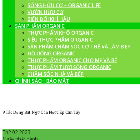
SỐNG HỮU CƠ – ORGANIC LIFE
VƯỜN HỮU CƠ
BIẾN ĐỔI KHÍ HẬU
SẢN PHẨM ORGANIC
THỰC PHẨM KHÔ ORGANIC
SIÊU THỰC PHẨM ORGANIC
SẢN PHẨM CHĂM SÓC CƠ THỂ VÀ LÀM ĐẸP
ĐỒ UỐNG ORGANIC
THỰC PHẨM ORGANIC CHO MẸ VÀ BÉ
THỰC PHẨM TƯƠI SỐNG ORGANIC
CHĂM SÓC NHÀ VÀ BẾP
CHÍNH SÁCH BẢO MẬT
9 Tác Dụng Bất Ngờ Của Nước Ép Cần Tây
Th2 02 2023
Ngày phát hành
Tháng 2
02
,
2023