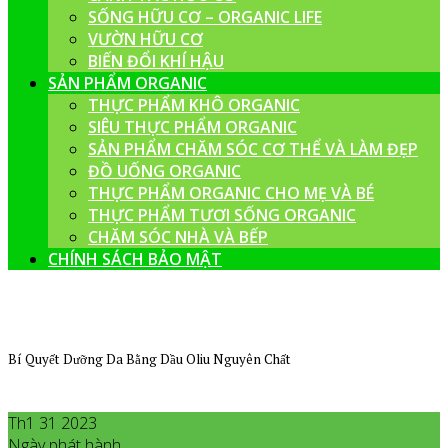
SỐNG HỮU CƠ – ORGANIC LIFE
VƯỜN HỮU CƠ
BIẾN ĐỔI KHÍ HẬU
SẢN PHẨM ORGANIC
THỰC PHẨM KHÔ ORGANIC
SIÊU THỰC PHẨM ORGANIC
SẢN PHẨM CHĂM SÓC CƠ THỂ VÀ LÀM ĐẸP
ĐỒ UỐNG ORGANIC
THỰC PHẨM ORGANIC CHO MẸ VÀ BÉ
THỰC PHẨM TƯƠI SỐNG ORGANIC
CHĂM SÓC NHÀ VÀ BẾP
CHÍNH SÁCH BẢO MẬT
Bí Quyết Dưỡng Da Bằng Dầu Oliu Nguyên Chất
Th1 31 2023
Ngày phát hành
Tháng 1
31
,
2023