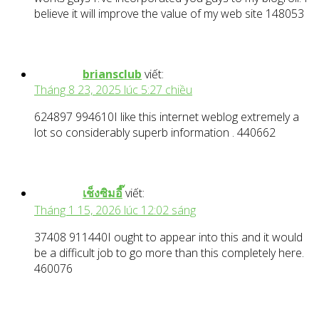
believe it will improve the value of my web site 148053
briansclub
viết:
Tháng 8 23, 2025 lúc 5:27 chiều
624897 994610I like this internet weblog extremely a
lot so considerably superb information . 440662
เช็งซิมอี๊
viết:
Tháng 1 15, 2026 lúc 12:02 sáng
37408 911440I ought to appear into this and it would
be a difficult job to go more than this completely here.
460076