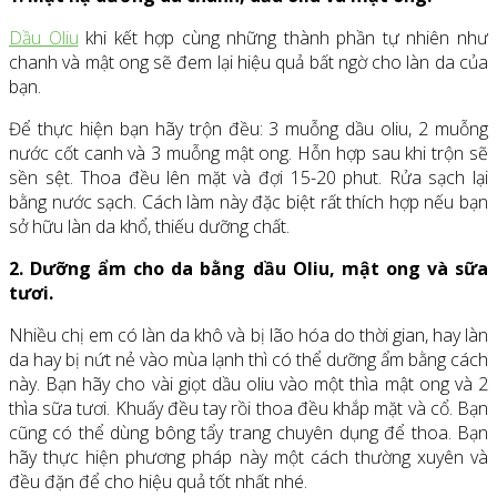
Dầu Oliu
khi kết hợp cùng những thành phần tự nhiên như
chanh và mật ong sẽ đem lại hiệu quả bất ngờ cho làn da của
bạn.
Để thực hiện bạn hãy trộn đều: 3 muỗng dầu oliu, 2 muỗng
nước cốt canh và 3 muỗng mật ong. Hỗn hợp sau khi trộn sẽ
sền sệt. Thoa đều lên mặt và đợi 15-20 phut. Rửa sạch lại
bằng nước sạch. Cách làm này đặc biệt rất thích hợp nếu bạn
sở hữu làn da khổ, thiếu dưỡng chất.
2. Dưỡng ẩm cho da bằng dầu Oliu, mật ong và sữa
tươi.
Nhiều chị em có làn da khô và bị lão hóa do thời gian, hay làn
da hay bị nứt nẻ vào mùa lạnh thì có thể dưỡng ẩm bằng cách
này. Bạn hãy cho vài giọt dầu oliu vào một thìa mật ong và 2
thìa sữa tươi. Khuấy đều tay rồi thoa đều khắp mặt và cổ. Bạn
cũng có thể dùng bông tẩy trang chuyên dụng để thoa. Bạn
hãy thực hiện phương pháp này một cách thường xuyên và
đều đặn để cho hiệu quả tốt nhất nhé.