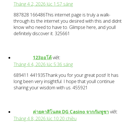
Tháng 4 2, 2026 lúc 1:57 sáng
887828 166486This internet page is truly a walk-
through its the internet you desired with this and didnt
know who need to have to. Glimpse here, and youll
definitely discover it. 325661
123ออโต้
viết:
Tháng 4 4, 2026 lúc 5:36 sáng
689411 441935Thank you for your great post! It has
long been very insightful. I hope that youll continue
sharing your wisdom with us. 455921
ค่ายคาสิโนสด DG Casino จากกัมพูชา
viết:
Tháng 4 8, 2026 lúc 10:20 chiều