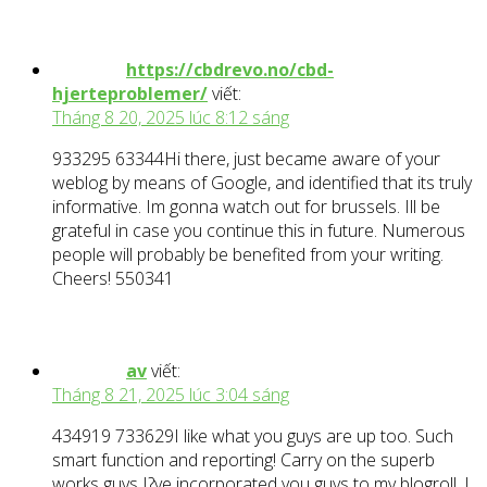
https://cbdrevo.no/cbd-
hjerteproblemer/
viết:
Tháng 8 20, 2025 lúc 8:12 sáng
933295 63344Hi there, just became aware of your
weblog by means of Google, and identified that its truly
informative. Im gonna watch out for brussels. Ill be
grateful in case you continue this in future. Numerous
people will probably be benefited from your writing.
Cheers! 550341
av
viết:
Tháng 8 21, 2025 lúc 3:04 sáng
434919 733629I like what you guys are up too. Such
smart function and reporting! Carry on the superb
works guys I?ve incorporated you guys to my blogroll. I