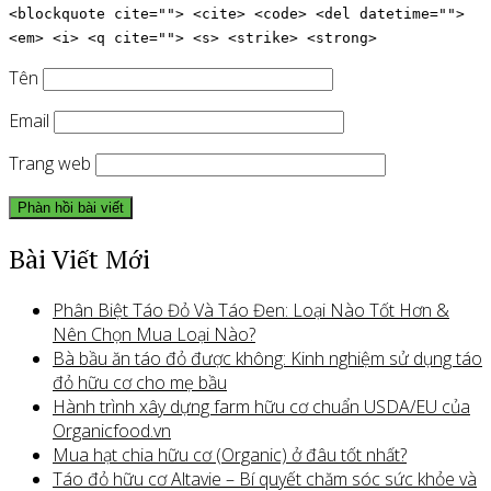
<blockquote cite=""> <cite> <code> <del datetime="">
<em> <i> <q cite=""> <s> <strike> <strong>
Tên
Email
Trang web
Bài Viết Mới
Phân Biệt Táo Đỏ Và Táo Đen: Loại Nào Tốt Hơn &
Nên Chọn Mua Loại Nào?
Bà bầu ăn táo đỏ được không: Kinh nghiệm sử dụng táo
đỏ hữu cơ cho mẹ bầu
Hành trình xây dựng farm hữu cơ chuẩn USDA/EU của
Organicfood.vn
Mua hạt chia hữu cơ (Organic) ở đâu tốt nhất?
Táo đỏ hữu cơ Altavie – Bí quyết chăm sóc sức khỏe và