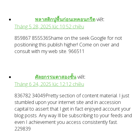
พลาสติกปูพื้นก่อนเทคอนกรีต
viết:
Tháng 5 28, 2025 lúc 10:52 chiều
859867 855536Shame on the seek Google for not
positioning this publish higher! Come on over and
consult with my web site. 966511
ศัลยกรรมตาสองชั้น
viết:
Tháng 6 24, 2025 lúc 12:12 chiều
836782 34049Pretty section of content material. I just
stumbled upon your internet site and in accession
capital to assert that I get in fact enjoyed account your
blog posts. Any way Ill be subscribing to your feeds and
even I achievement you access consistently fast.
229839