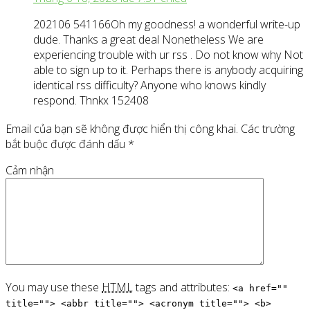
202106 541166Oh my goodness! a wonderful write-up
dude. Thanks a great deal Nonetheless We are
experiencing trouble with ur rss . Do not know why Not
able to sign up to it. Perhaps there is anybody acquiring
identical rss difficulty? Anyone who knows kindly
respond. Thnkx 152408
Email của bạn sẽ không được hiển thị công khai.
Các trường
bắt buộc được đánh dấu
*
Cảm nhận
You may use these
HTML
tags and attributes:
<a href=""
title=""> <abbr title=""> <acronym title=""> <b>