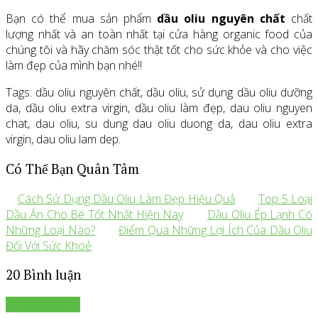
Bạn có thể mua sản phẩm
dầu oliu nguyên chất
chất
lượng nhất và an toàn nhất tại cửa hàng organic food của
chúng tôi và hãy chăm sóc thật tốt cho sức khỏe và cho việc
làm đẹp của mình bạn nhé!!
Tags: dầu oliu nguyên chất, dầu oliu, sử dụng dầu oliu dưỡng
da, dầu oliu extra virgin, dầu oliu làm đẹp, dau oliu nguyen
chat, dau oliu, su dung dau oliu duong da, dau oliu extra
virgin, dau oliu lam dep.
Có Thể Bạn Quân Tâm
Cách Sử Dụng Dầu Oliu Làm Đẹp Hiệu Quả
Top 5 Loại
Dầu Ăn Cho Bé Tốt Nhất Hiện Nay
Dầu Oliu Ép Lạnh Có
Những Loại Nào?
Điểm Qua Những Lợi Ích Của Dầu Oliu
Đối Với Sức Khoẻ
20 Bình luận
Để lại bình luận