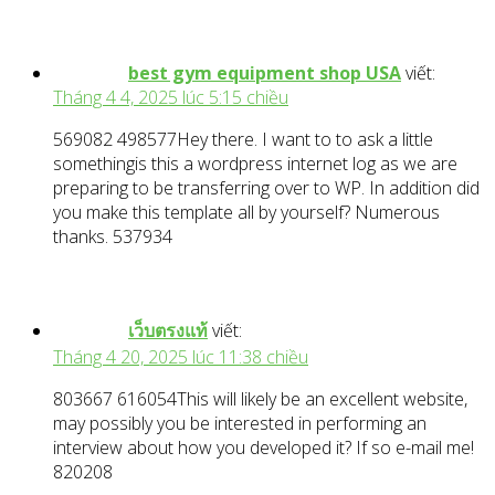
best gym equipment shop USA
viết:
Tháng 4 4, 2025 lúc 5:15 chiều
569082 498577Hey there. I want to to ask a little
somethingis this a wordpress internet log as we are
preparing to be transferring over to WP. In addition did
you make this template all by yourself? Numerous
thanks. 537934
เว็บตรงแท้
viết:
Tháng 4 20, 2025 lúc 11:38 chiều
803667 616054This will likely be an excellent website,
may possibly you be interested in performing an
interview about how you developed it? If so e-mail me!
820208