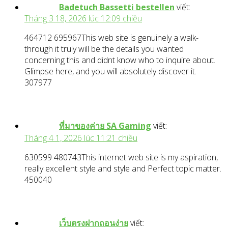
Badetuch Bassetti bestellen
viết:
Tháng 3 18, 2026 lúc 12:09 chiều
464712 695967This web site is genuinely a walk-
through it truly will be the details you wanted
concerning this and didnt know who to inquire about.
Glimpse here, and you will absolutely discover it.
307977
ที่มาของค่าย SA Gaming
viết:
Tháng 4 1, 2026 lúc 11:21 chiều
630599 480743This internet web site is my aspiration,
really excellent style and style and Perfect topic matter.
450040
เว็บตรงฝากถอนง่าย
viết: