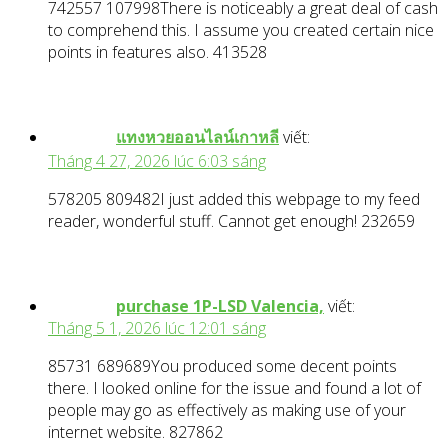
742557 107998There is noticeably a great deal of cash
to comprehend this. I assume you created certain nice
points in features also. 413528
แทงหวยออนไลน์เกาหลี
viết:
Tháng 4 27, 2026 lúc 6:03 sáng
578205 809482I just added this webpage to my feed
reader, wonderful stuff. Cannot get enough! 232659
purchase 1P-LSD Valencia,
viết:
Tháng 5 1, 2026 lúc 12:01 sáng
85731 689689You produced some decent points
there. I looked online for the issue and found a lot of
people may go as effectively as making use of your
internet website. 827862