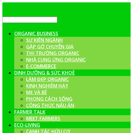
ORGANIC BUSINESS
SỰ KIỆN NGÀNH
GẶP GỠ CHUYÊN GIA
THỊ TRƯỜNG ORGANIC
NHÀ CUNG ỨNG ORGANIC
E-COMMERCE
DINH DƯỠNG & SỨC KHOẺ
LÀM ĐẸP ORGANIC
KINH NGHIỆM HAY
MẸ VÀ BÉ
PHONG CÁCH SỐNG
CÔNG THỨC NẤU ĂN
FARMER TALK
MEET FARMERS
ECO-LIVING
CANH TÁC HỮU CƠ