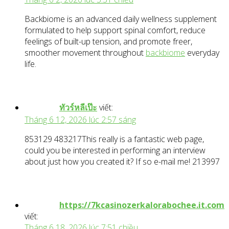
Backbiome is an advanced daily wellness supplement
formulated to help support spinal comfort, reduce
feelings of built-up tension, and promote freer,
smoother movement throughout
backbiome
everyday
life.
ทัวร์หลีเป๊ะ
viết:
Tháng 6 12, 2026 lúc 2:57 sáng
853129 483217This really is a fantastic web page,
could you be interested in performing an interview
about just how you created it? If so e-mail me! 213997
https://7kcasinozerkalorabochee.it.com
viết:
Tháng 6 18, 2026 lúc 7:51 chiều