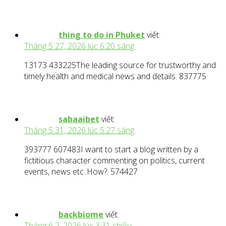
thing to do in Phuket
viết:
Tháng 5 27, 2026 lúc 6:20 sáng
13173 433225The leading source for trustworthy and
timely health and medical news and details. 837775
sabaaibet
viết:
Tháng 5 31, 2026 lúc 5:27 sáng
393777 607483I want to start a blog written by a
fictitious character commenting on politics, current
events, news etc..How?. 574427
backbiome
viết:
Tháng 6 2, 2026 lúc 3:31 chiều