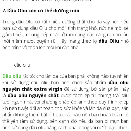
7. Dầu Oliu còn có thể dưỡng môi
.
Trong dầu Oliu có rất nhiều dưỡng chất cho da vậy nên nếu
bạn sử dụng dầu Oliu cho môi, tình trạng khô, nứt nẻ môi sẽ
giảm thiểu, những nếp nhăn ở môi cũng dần căng ra cho làn
môi mềm mượt quyến rũ. Hãy mang theo lọ
dầu Oliu
nhỏ
bên mình và thoa lên môi khi cần nhé.
dầu oliu
Dầu oliu
rất tốt cho làn da của bạn phải không nào tuy nhiên
khi sử dụng dầu oliu bạn nên chọn sản phẩm
dầu oliu
nguyên chất extra virgin
để sử dụng, bởi sản phẩm này
là
dầu oliu nguyên chất
được tách ép từ những trái oliu
tươi ngon nhất với phương pháp ép lạnh theo quy trình khép
kín nên tuyệt đối an toàn cho sức khỏe và làn da của bạn, sản
phẩm không thêm bất kì hoá chất nào nên bạn hoàn toàn có
thể yên tâm sử dụng, bên cạnh đó nếu da bạn bị mụn bạn
nên sử dụng dầu oliu bằng cách pha loãng với nước bạn nhé!!