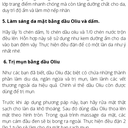
lớp trang điểm nhanh chóng mà còn tăng dưỡng chất cho da,
duy trì độ ẩm và làm mờ nếp nhăn.
5. Làm sáng da mặt bằng dầu Oliu và dấm.
Hãy lấy ½ chén dấm, ½ chén dầu oliu và 1/0 chén nước trộn
đều lên. Hỗn hợp này sẽ sử dụng như kem dưỡng ẩm cho da
vào ban đêm vậy. Thực hiện đều đặn để có một làn da như ý
nhất nhé.
6. Trị mụn bằng dầu Oliu
.
Như các bạn đã biết, dầu Oliu đặc biệt có chứa những thành
phần làm dịu da, ngăn ngừa và trị mụn, làm lành các vết
thương ngoài da hiệu quả. Chính vì thế dầu Oliu còn được
dùng để trị mụn.
Trước khi áp dụng phương páp này, bạn hãy rửa mặt thật
sạch cho làn da khô thoáng. Sau đó dùng dầu Oliu thoa lên
mặt theo hình tròn. Trong quá trình massage da mặt, các
mụn cám đầu đen sẽ bị bong ra ngoài. Thực hiện đều đặn 2
lần 1 tuần sẽ làm cho da mặt bạn sạch mụn.