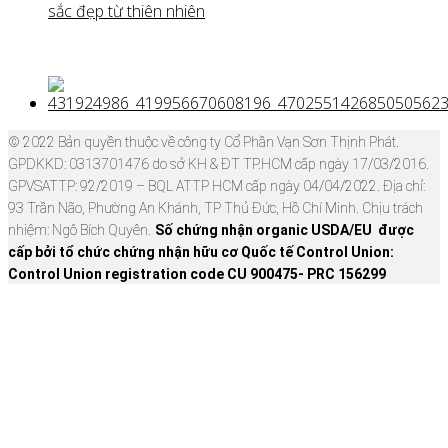
sắc đẹp từ thiên nhiên
© 2022 Bản quyền thuộc về công ty Cổ Phần Vạn Sơn Thịnh Phát.
GPDKKD: 0313701476 do sở KH & ĐT TP.HCM cấp ngày 17/03/2016.
GPVSATTP: 92/2019 – BQL ATTP HCM cấp ngày 04/04/2022. Địa chỉ:
93 Trần Não, Phường An Khánh, TP Thủ Đức, Hồ Chí Minh. Chịu trách
nhiệm: Ngô Bích Quyên.
Số chứng nhận organic USDA/EU được
cấp bởi tổ chức chứng nhận hữu cơ Quốc tế Control Union:
Control Union registration code CU 900475- PRC 156299