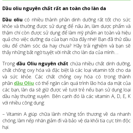
Dầu oliu nguyên chất rất an toàn cho làn da
Dầu oliu
có nhiều thành phần dinh dưỡng rất tốt cho sức
khỏe và thường được sử dụng để nấu ăn, làm dược phẩm và
thậm chí còn được sử dụng để làm mỹ phẩm an toàn và hiệu
quả cho việc dưỡng da của bạn nữa đấy nhé! Bạn đã thử dầu
oliu để chăm sóc da hay chưa? Hãy trải nghiệm và bạn sẽ
thấy những bất ngờ tuyệt vời nhất cho làn da của mình….
Trong
dầu Oliu nguyên chất
chứa nhiều chất dinh dưỡng,
chất chống oxy hóa và đặc biệt là các loại vitamin tốt cho da
và sức khỏe. Các chất chống oxy hóa có trong thành
phần
dầu Oliu
có thể ngăn cản quá trình lão hóa da mặt của
các bạn, làn da sẽ giữ được vẻ tươi trẻ nếu bạn sử dụng loại
dầu này thường xuyên. Bên cạnh đó là các vitamin A, D, E, K
với nhiều công dụng:
– Vitamin A giúp chữa lành những tổn thương về da nhanh
chóng, làm nếp nhăn giảm đi và bảo vệ da khỏi tia cực tím độc
hại.