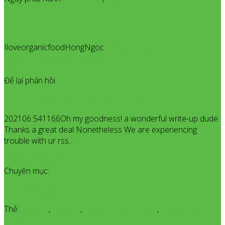
IloveorganicfoodHongNgoc
All posts from
IloveorganicfoodHongNgoc
20
Để lại phản hồi
https://7kcasinozerkalorabochee.it.com
202106 541166Oh my goodness! a wonderful write-up dude.
Thanks a great deal Nonetheless We are experiencing
trouble with ur rss…
Thêm bình luận
Chuyên mục:
Làm Đẹp Organic
Thẻ:
dầu oliu
,
dau oliu
,
dau oliu nguyen chat
,
dầu oliu nguyên
chất