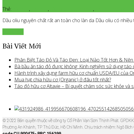
Thẻ:
dầu oliu
,
dau oliu
,
dầu oliu nguyên chất
,
dau oliu nguyen c
Dầu oliu nguyên chất rất an toàn cho làn da Dầu oliu có nhiề
Xem thêm
Bài Viết Mới
Phân Biệt Táo Đỏ Và Táo Đen: Loại Nào Tốt Hơn & Nê
Bà bầu ăn táo đỏ được không: Kinh nghiệm sử dụng táo
Hành trình xây dựng farm hữu cơ chuẩn USDA/EU của O
Mua hạt chia hữu cơ (Organic) ở đâu tốt nhất?
Táo đỏ hữu cơ Altavie – Bí quyết chăm sóc sức khỏe và s
© 2022 Bản quyền thuộc về công ty Cổ Phần Vạn Sơn Thịnh Phát. GPDK
Phường An Khánh, TP Thủ Đức, Hồ Chí Minh. Chịu trách nhiệm: Ngô Bích
code CU 900475- PRC 156299