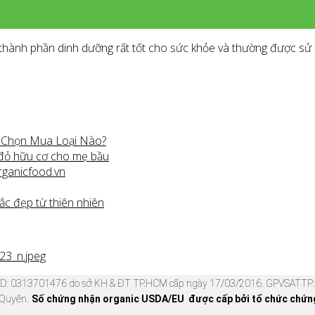
hat
u thành phần dinh dưỡng rất tốt cho sức khỏe và thường được sử
n Chọn Mua Loại Nào?
 đỏ hữu cơ cho mẹ bầu
rganicfood.vn
ắc đẹp từ thiên nhiên
KD: 0313701476 do sở KH & ĐT TP.HCM cấp ngày 17/03/2016. GPVSATTP: 
 Quyên.
Số chứng nhận organic USDA/EU được cấp bởi tổ chức chứng 