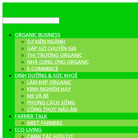
ORGANIC BUSINESS
SỰ KIỆN NGÀNH
GẶP GỠ CHUYÊN GIA
THỊ TRƯỜNG ORGANIC
NHÀ CUNG ỨNG ORGANIC
E-COMMERCE
DINH DƯỠNG & SỨC KHOẺ
LÀM ĐẸP ORGANIC
KINH NGHIỆM HAY
MẸ VÀ BÉ
PHONG CÁCH SỐNG
CÔNG THỨC NẤU ĂN
FARMER TALK
MEET FARMERS
ECO-LIVING
CANH TÁC HỮU CƠ