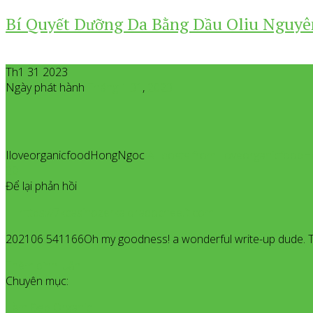
Bí Quyết Dưỡng Da Bằng Dầu Oliu Nguyê
Th1 31 2023
Ngày phát hành
Tháng 1
31
,
2023
IloveorganicfoodHongNgoc
All posts from Iloveorganicfoo
20
Để lại phản hồi
https://7kcasinozerkalorabochee.it.com
202106 541166Oh my goodness! a wonderful write-up dude. Th
Thêm bình luận
Chuyên mục:
Làm Đẹp Organic