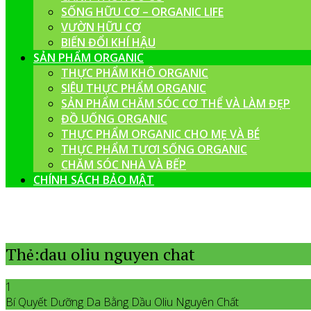
SỐNG HỮU CƠ – ORGANIC LIFE
VƯỜN HỮU CƠ
BIẾN ĐỔI KHÍ HẬU
SẢN PHẨM ORGANIC
THỰC PHẨM KHÔ ORGANIC
SIÊU THỰC PHẨM ORGANIC
SẢN PHẨM CHĂM SÓC CƠ THỂ VÀ LÀM ĐẸP
ĐỒ UỐNG ORGANIC
THỰC PHẨM ORGANIC CHO MẸ VÀ BÉ
THỰC PHẨM TƯƠI SỐNG ORGANIC
CHĂM SÓC NHÀ VÀ BẾP
CHÍNH SÁCH BẢO MẬT
Thẻ:dau oliu nguyen chat
1
Bí Quyết Dưỡng Da Bằng Dầu Oliu Nguyên Chất