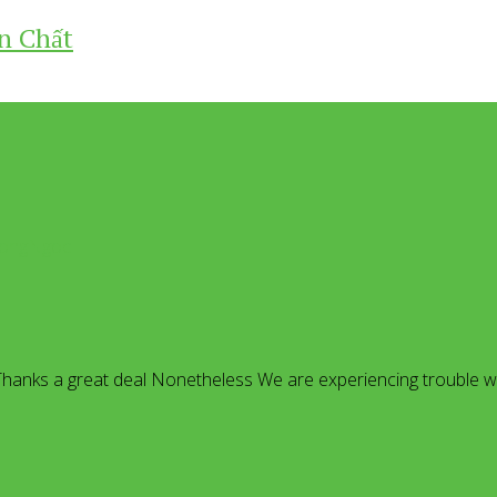
n Chất
dHongNgoc
anks a great deal Nonetheless We are experiencing trouble wi