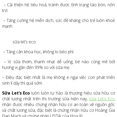
– Cải thiện hệ tiêu hoá, tránh được tình trạng táo bón, nôn
trớ.
– Tăng cường hệ miễn dịch, sức đề kháng cho trẻ luôn khoẻ
mạnh.
sữa let’s eco
– Tăng cân khoa học, không lo béo phì.
– Vị sữa thơm, thanh nhạt dễ uống, bé nào cũng mê bởi
hương vị gần đến 99% so với sữa mẹ.
– Điều đặc biệt nhất là mẹ không e ngại việc con phát triển
sinh lí dậy thì quá sớm.
Sữa Let’s Eco
luôn luôn tự hào là thương hiệu sữa hữu cơ
chất lượng nhất trên thị trường sữa hiện nay,
sữa Let’s Eco
nhận được nhiều chứng nhận hữu cơ an toàn về nguồn gốc
và chất lương sữa, đặc biệt là chứng nhận hữu cơ Hoàng Gia
Đan Mạch và chứng nhận USDA của Hoa Kì.