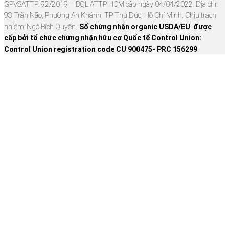
GPVSATTP: 92/2019 – BQL ATTP HCM cấp ngày 04/04/2022. Địa chỉ:
93 Trần Não, Phường An Khánh, TP Thủ Đức, Hồ Chí Minh. Chịu trách
nhiệm: Ngô Bích Quyên.
Số chứng nhận organic USDA/EU được
cấp bởi tổ chức chứng nhận hữu cơ Quốc tế Control Union:
Control Union registration code CU 900475- PRC 156299