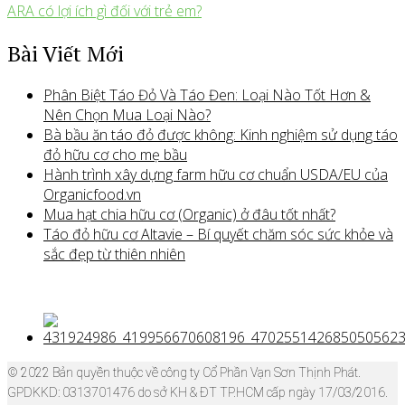
ARA có lợi ích gì đối với trẻ em?
Bài Viết Mới
Phân Biệt Táo Đỏ Và Táo Đen: Loại Nào Tốt Hơn &
Nên Chọn Mua Loại Nào?
Bà bầu ăn táo đỏ được không: Kinh nghiệm sử dụng táo
đỏ hữu cơ cho mẹ bầu
Hành trình xây dựng farm hữu cơ chuẩn USDA/EU của
Organicfood.vn
Mua hạt chia hữu cơ (Organic) ở đâu tốt nhất?
Táo đỏ hữu cơ Altavie – Bí quyết chăm sóc sức khỏe và
sắc đẹp từ thiên nhiên
© 2022 Bản quyền thuộc về công ty Cổ Phần Vạn Sơn Thịnh Phát.
GPDKKD: 0313701476 do sở KH & ĐT TP.HCM cấp ngày 17/03/2016.