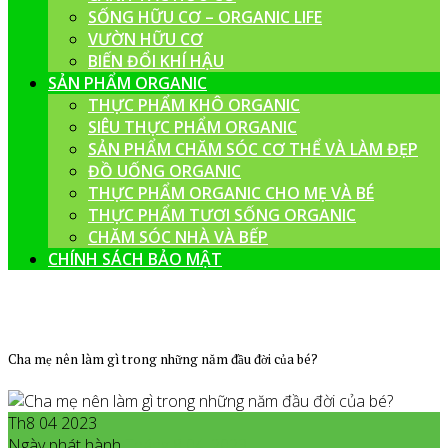
SỐNG HỮU CƠ – ORGANIC LIFE
VƯỜN HỮU CƠ
BIẾN ĐỔI KHÍ HẬU
SẢN PHẨM ORGANIC
THỰC PHẨM KHÔ ORGANIC
SIÊU THỰC PHẨM ORGANIC
SẢN PHẨM CHĂM SÓC CƠ THỂ VÀ LÀM ĐẸP
ĐỒ UỐNG ORGANIC
THỰC PHẨM ORGANIC CHO MẸ VÀ BÉ
THỰC PHẨM TƯƠI SỐNG ORGANIC
CHĂM SÓC NHÀ VÀ BẾP
CHÍNH SÁCH BẢO MẬT
Cha mẹ nên làm gì trong những năm đầu đời của bé?
Th8 04 2023
Ngày phát hành
Tháng 8
04
,
2023