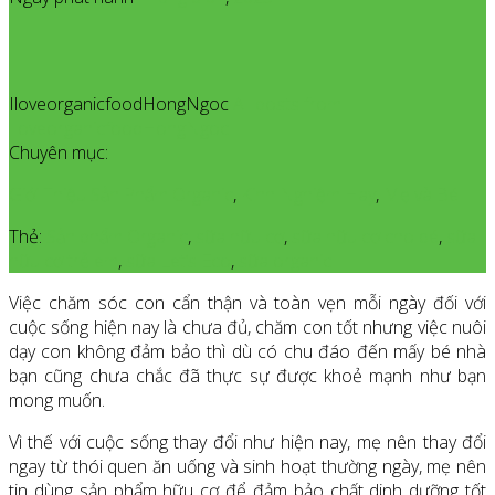
IloveorganicfoodHongNgoc
All posts from
IloveorganicfoodHongNgoc
Chuyên mục:
Giới Thiệu Sản Phẩm Organic
,
Kinh Nghiệm Hay
,
Mẹ và Bé
Thẻ:
Sản phẩm Organic
,
sữa hữu cơ
,
sữa hữu cơ cho bé
,
sữa
hữu cơ trẻ em
,
sữa Let’s Eco
,
sữa organic
Việc chăm sóc con cẩn thận và toàn vẹn mỗi ngày đối với
cuộc sống hiện nay là chưa đủ, chăm con tốt nhưng việc nuôi
dạy con không đảm bảo thì dù có chu đáo đến mấy bé nhà
bạn cũng chưa chắc đã thực sự được khoẻ mạnh như bạn
mong muốn.
Vì thế với cuộc sống thay đổi như hiện nay, mẹ nên thay đổi
ngay từ thói quen ăn uống và sinh hoạt thường ngày, mẹ nên
tin dùng sản phẩm hữu cơ để đảm bảo chất dinh dưỡng tốt