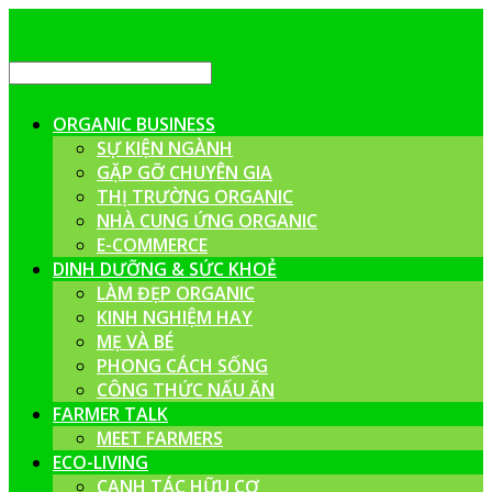
ORGANIC BUSINESS
SỰ KIỆN NGÀNH
GẶP GỠ CHUYÊN GIA
THỊ TRƯỜNG ORGANIC
NHÀ CUNG ỨNG ORGANIC
E-COMMERCE
DINH DƯỠNG & SỨC KHOẺ
LÀM ĐẸP ORGANIC
KINH NGHIỆM HAY
MẸ VÀ BÉ
PHONG CÁCH SỐNG
CÔNG THỨC NẤU ĂN
FARMER TALK
MEET FARMERS
ECO-LIVING
CANH TÁC HỮU CƠ