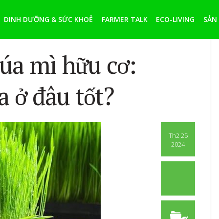
DINH DƯỠNG & SỨC KHOẺ
FARMER TALK
ECO-LIVING
SẢN
lúa mì hữu cơ:
 ở đâu tốt?
Th2 25
2024