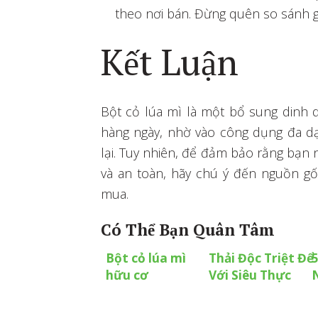
theo nơi bán. Đừng quên so sánh gi
Kết Luận
Bột cỏ lúa mì là một bổ sung dinh 
hàng ngày, nhờ vào công dụng đa d
lại. Tuy nhiên, để đảm bảo rằng bạ
và an toàn, hãy chú ý đến nguồn g
mua.
Có Thể Bạn Quân Tâm
Bột cỏ lúa mì
Thải Độc Triệt Để
5
hữu cơ
Với Siêu Thực
GirmesWheatgrass
Phẩm Bột Cỏ Lúa
có gì đặc biệt?
Mì Hữu Cơ