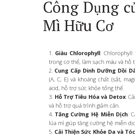
Công Dụng củ
Mì Hữu Cơ
Giàu Chlorophyll
: Chlorophyll
trong cơ thể, làm sạch máu và hỗ 
Cung Cấp Dinh Dưỡng Dồi D
(A, C, E) và khoáng chất (sắt, mag
acid, hỗ trợ sức khỏe tổng thể.
Hỗ Trợ Tiêu Hóa và Detox
: C
và hỗ trợ quá trình giảm cân.
Tăng Cường Hệ Miễn Dịch
: 
lúa mì giúp tăng cường hệ miễn dịc
Cải Thiện Sức Khỏe Da và Tó