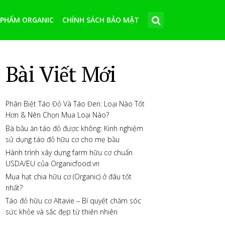
 PHẨM ORGANIC
CHÍNH SÁCH BẢO MẬT
Bài Viết Mới
Phân Biệt Táo Đỏ Và Táo Đen: Loại Nào Tốt
Hơn & Nên Chọn Mua Loại Nào?
Bà bầu ăn táo đỏ được không: Kinh nghiệm
sử dụng táo đỏ hữu cơ cho mẹ bầu
Hành trình xây dựng farm hữu cơ chuẩn
USDA/EU của Organicfood.vn
Mua hạt chia hữu cơ (Organic) ở đâu tốt
nhất?
Táo đỏ hữu cơ Altavie – Bí quyết chăm sóc
sức khỏe và sắc đẹp từ thiên nhiên