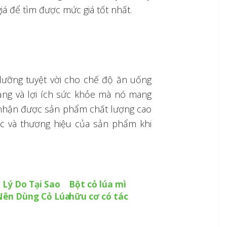
á để tìm được mức giá tốt nhất.
dưỡng tuyệt vời cho chế độ ăn uống
ạng và lợi ích sức khỏe mà nó mang
n nhận được sản phẩm chất lượng cao
ốc và thương hiệu của sản phẩm khi
 Lý Do Tại Sao
Bột cỏ lúa mì
Nên Dùng Cỏ Lúa
hữu cơ có tác
Mì Trong Chế Độ
dụng gì với sức
Ăn Lành Mạnh
khỏe con người?