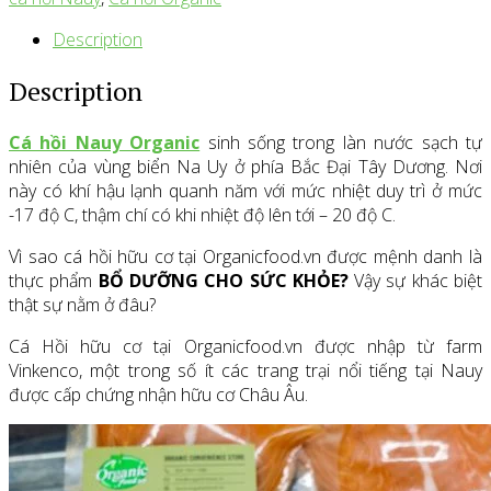
Description
Description
Cá hồi Nauy Organic
sinh sống trong làn nước sạch tự
nhiên của vùng biển Na Uy ở phía Bắc Đại Tây Dương. Nơi
này có khí hậu lạnh quanh năm với mức nhiệt duy trì ở mức
-17 độ C, thậm chí có khi nhiệt độ lên tới – 20 độ C.
Vì sao cá hồi hữu cơ tại Organicfood.vn được mệnh danh là
thực phẩm
BỔ DƯỠNG CHO SỨC KHỎE?
Vậy sự khác biệt
thật sự nằm ở đâu?
Cá Hồi hữu cơ tại Organicfood.vn được nhập từ farm
Vinkenco, một trong số ít các trang trại nổi tiếng tại Nauy
được cấp chứng nhận hữu cơ Châu Âu.