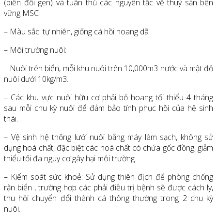
(biến đổi gen) và tuân thủ các nguyên tắc về thuỷ sản bền
vững MSC
– Màu sắc: tự nhiên, giống cá hồi hoang dã
– Môi trường nuôi:
– Nuôi trên biển, mỗi khu nuôi trên 10,000m3 nước và mật độ
nuôi dưới 10kg/m3.
– Các khu vực nuôi hữu cơ phải bỏ hoang tối thiểu 4 tháng
sau mỗi chu kỳ nuôi để đảm bảo tính phục hồi của hệ sinh
thái.
– Vệ sinh hệ thống lưới nuôi bằng máy làm sạch, không sử
dụng hoá chất, đặc biệt các hoá chất có chứa gốc đồng, giảm
thiểu tối đa nguy cơ gây hại môi trường.
– Kiểm soát sức khoẻ: Sử dụng thiên địch để phòng chống
rận biển , trường hợp các phải điều trị bệnh sẽ được cách ly,
thu hồi chuyển đổi thành cá thông thường trong 2 chu kỳ
nuôi.