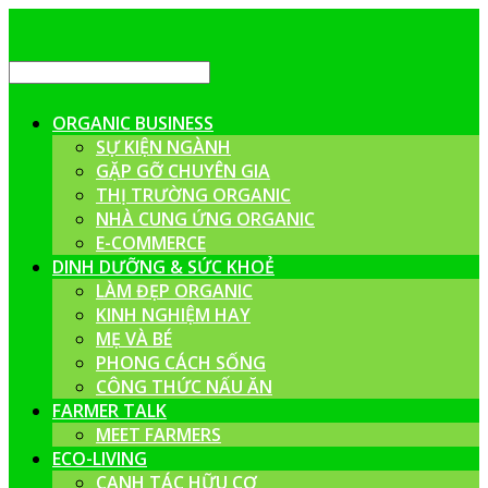
ORGANIC BUSINESS
SỰ KIỆN NGÀNH
GẶP GỠ CHUYÊN GIA
THỊ TRƯỜNG ORGANIC
NHÀ CUNG ỨNG ORGANIC
E-COMMERCE
DINH DƯỠNG & SỨC KHOẺ
LÀM ĐẸP ORGANIC
KINH NGHIỆM HAY
MẸ VÀ BÉ
PHONG CÁCH SỐNG
CÔNG THỨC NẤU ĂN
FARMER TALK
MEET FARMERS
ECO-LIVING
CANH TÁC HỮU CƠ