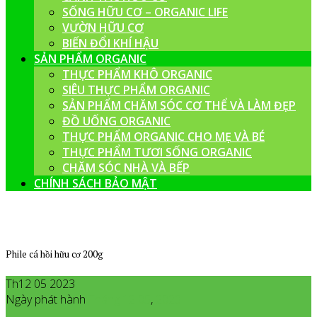
SỐNG HỮU CƠ – ORGANIC LIFE
VƯỜN HỮU CƠ
BIẾN ĐỔI KHÍ HẬU
SẢN PHẨM ORGANIC
THỰC PHẨM KHÔ ORGANIC
SIÊU THỰC PHẨM ORGANIC
SẢN PHẨM CHĂM SÓC CƠ THỂ VÀ LÀM ĐẸP
ĐỒ UỐNG ORGANIC
THỰC PHẨM ORGANIC CHO MẸ VÀ BÉ
THỰC PHẨM TƯƠI SỐNG ORGANIC
CHĂM SÓC NHÀ VÀ BẾP
CHÍNH SÁCH BẢO MẬT
Phile cá hồi hữu cơ 200g
Th12 05 2023
Ngày phát hành
Tháng 12
05
,
2023