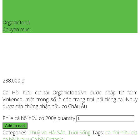
Organicfood
All posts from Organicfood
Chuyên mục:
238.000
₫
Cá Hồi hữu cơ tại Organicfood.vn được nhập từ farm
Vinkenco, một trong số ít các trang trại nổi tiếng tại Nauy
được cấp chứng nhận hữu cơ Châu Âu.
Phile cá hồi hữu cơ 200g quantity
Add to cart
Categories:
Thuỷ và Hải Sản
,
Tươi Sống
Tags:
cá hồi hữu cơ
,
cá hồi Nauy
,
Cá hồi Organic