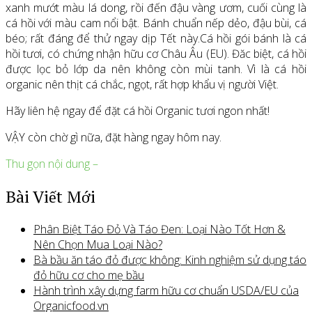
xanh mướt màu lá dong, rồi đến đậu vàng ươm, cuối cùng là
cá hồi với màu cam nổi bật. Bánh chuẩn nếp dẻo, đậu bùi, cá
béo; rất đáng để thử ngay dịp Tết này.Cá hồi gói bánh là cá
hồi tươi, có chứng nhận hữu cơ Châu Âu (EU). Đăc biệt, cá hồi
được lọc bỏ lớp da nên không còn mùi tanh. Vì là cá hồi
organic nên thịt cá chắc, ngọt, rất hợp khẩu vị người Việt.
Hãy liên hệ ngay để đặt cá hồi Organic tươi ngon nhất!
VẬY còn chờ gì nữa, đặt hàng ngay hôm nay.
Thu gọn nội dung –
Bài Viết Mới
Phân Biệt Táo Đỏ Và Táo Đen: Loại Nào Tốt Hơn &
Nên Chọn Mua Loại Nào?
Bà bầu ăn táo đỏ được không: Kinh nghiệm sử dụng táo
đỏ hữu cơ cho mẹ bầu
Hành trình xây dựng farm hữu cơ chuẩn USDA/EU của
Organicfood.vn