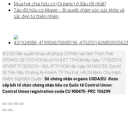
Mua hạt chia hữu cơ (Organic) ở đâu tốt nhất?
Táo đỏ hữu cơ Altavie – Bí quyết chăm sóc sức khỏe và
sắc đẹp từ thiên nhiên
© 2022 Bản quyền thuộc về công ty Cổ Phần Vạn Sơn Thịnh Phát.
GPDKKD: 0313701476 do sở KH & ĐT TP.HCM cấp ngày 17/03/2016.
GPVSATTP: 92/2019 – BQL ATTP HCM cấp ngày 04/04/2022. Địa chỉ:
93 Trần Não, Phường An Khánh, TP Thủ Đức, Hồ Chí Minh. Chịu trách
nhiệm: Ngô Bích Quyên.
Số chứng nhận organic USDA/EU được
cấp bởi tổ chức chứng nhận hữu cơ Quốc tế Control Union:
Control Union registration code CU 900475- PRC 156299