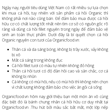
Ngày nay, người tiêu dùng Việt Nam có rất nhiều sự lựa chọn
khi mua cá hồi, tuy nhiên với sản phẩm cá hồi Organic thì
không phải nơi nào cũng bán. Để đảm bảo mua được cá hồi
hữu cơ có chất lượng tốt nhất nên tìm cơ sở có nguồn gốc rõ
ràng và dùng cá hồi fillet nguyên trong ngày để đảm bảo vệ
sinh an toàn thực phẩm. Dưới đây là bí quyết chọn cá hồi
Organic nguyên con tươi của Organicfood.vn:
Thân cá và da sáng bóng, không bị trầy xước, vảy không
bị xô
Mắt cá sáng trong không đục
Cá hồi fillet tươi có màu tự nhiên không đỏ hồng
Thân cá hồi tươi có độ đàn hồi cao và săn chắc, cơ cá
không bị nhũn
Cá không có mùi hôi, nếu có mùi hôi thì không nên chọn
vì chất lượng không đảm bảo cho việc ăn gỏi cá sống.
Organicfood.vn hôm nay giới thiệu bạn một món ăn vô cùng
đặc biệt đó là bánh chưng nhân cá hồi hữu cơ duy nhất tại
Organicfood.vn .Thu hút bởi màu sắc bắt mắt, một lớp nếp