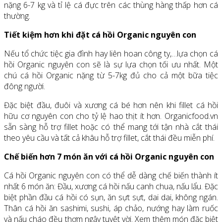
nặng 6-7 kg và tỉ lệ cá đực trên các thùng hàng thấp hơn cá
thường.
Tiết kiệm hơn khi đặt cá hồi Organic nguyên con
Nếu tổ chức tiệc gia đình hay liên hoan công ty,…lựa chọn cá
hồi Organic nguyên con sẽ là sự lựa chọn tối ưu nhất. Một
chú cá hồi Organic nặng từ 5-7kg đủ cho cả một bữa tiệc
đông người.
Đặc biệt đầu, đuôi và xương cá bé hơn nên khi fillet cá hồi
hữu cơ nguyên con cho tỷ lệ hao thịt ít hơn. Organicfood.vn
sẵn sàng hỗ trợ fillet hoặc có thể mang tới tận nhà cắt thái
theo yêu cầu và tất cả khâu hỗ trợ fillet, cắt thái đều miễn phí.
Chế biến hơn 7 món ăn với cá hồi Organic nguyên con
Cá hồi Organic nguyên con có thể dễ dàng chế biến thành ít
nhất 6 món ăn: Đầu, xương cá hồi nấu canh chua, nấu lẩu. Đặc
biệt phần đầu cá hồi có sụn, ăn sựt sựt, dai dai, không ngán.
Thân cá hồi ăn sashimi, sushi, áp chảo, nướng hay làm ruốc
và nấu cháo đều thơm ngậy tuyệt vời. Xem thêm món đặc biệt