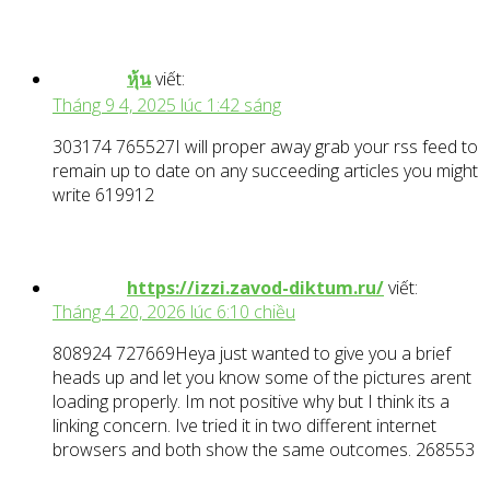
หุ้น
viết:
Tháng 9 4, 2025 lúc 1:42 sáng
303174 765527I will proper away grab your rss feed to
remain up to date on any succeeding articles you might
write 619912
https://izzi.zavod-diktum.ru/
viết:
Tháng 4 20, 2026 lúc 6:10 chiều
808924 727669Heya just wanted to give you a brief
heads up and let you know some of the pictures arent
loading properly. Im not positive why but I think its a
linking concern. Ive tried it in two different internet
browsers and both show the same outcomes. 268553