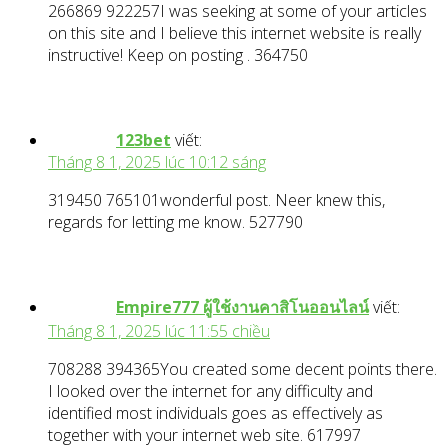
266869 922257I was seeking at some of your articles
on this site and I believe this internet website is really
instructive! Keep on posting . 364750
123bet
viết:
Tháng 8 1, 2025 lúc 10:12 sáng
319450 765101wonderful post. Neer knew this,
regards for letting me know. 527790
Empire777 ผู้ใช้งานคาสิโนออนไลน์
viết:
Tháng 8 1, 2025 lúc 11:55 chiều
708288 394365You created some decent points there.
I looked over the internet for any difficulty and
identified most individuals goes as effectively as
together with your internet web site. 617997