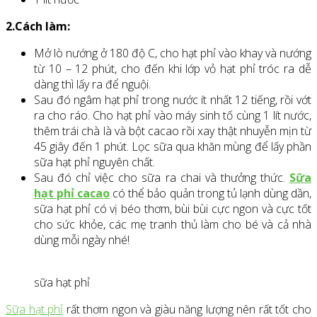
2.Cách làm:
Mở lò nướng ở 180 độ C, cho hạt phỉ vào khay và nướng
từ 10 – 12 phút, cho đến khi lớp vỏ hạt phỉ tróc ra dễ
dàng thì lấy ra để nguội.
Sau đó ngâm hạt phỉ trong nước ít nhất 12 tiếng, rồi vớt
ra cho ráo. Cho hạt phỉ vào máy sinh tố cùng 1 lít nước,
thêm trái chà là và bột cacao rồi xay thật nhuyễn mịn từ
45 giây đến 1 phút. Lọc sữa qua khăn mùng để lấy phần
sữa hạt phỉ nguyên chất.
Sau đó chỉ việc cho sữa ra chai và thưởng thức.
Sữa
hạt phỉ cacao
có thể bảo quản trong tủ lạnh dùng dần,
sữa hạt phỉ có vị béo thơm, bùi bùi cực ngon và cực tốt
cho sức khỏe, các mẹ tranh thủ làm cho bé và cả nhà
dùng mỗi ngày nhé!
sữa hạt phỉ
Sữa hạt phỉ
rất thơm ngon và giàu năng lượng nên rất tốt cho