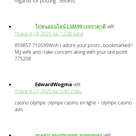
regards for posting . 560892
ไก่ชนออนไลน์ LSM99 เรทราคาดี
viết:
Tháng 4 18, 2025 lúc 12:08 sáng
859857 710599Woh I adore your posts , bookmarked !
My wife and i take concern along with your last point.
775208
EdwardWogma
viết:
Tháng 4 23, 2025 lúc 5:40 chiều
casino olympe: olympe casino en ligne – olympe casino
avis
magic mushroom gummies
viết: