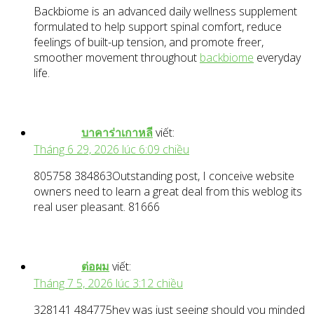
Backbiome is an advanced daily wellness supplement
formulated to help support spinal comfort, reduce
feelings of built-up tension, and promote freer,
smoother movement throughout
backbiome
everyday
life.
บาคาร่าเกาหลี
viết:
Tháng 6 29, 2026 lúc 6:09 chiều
805758 384863Outstanding post, I conceive website
owners need to learn a great deal from this weblog its
real user pleasant. 81666
ต่อผม
viết:
Tháng 7 5, 2026 lúc 3:12 chiều
328141 484775hey was just seeing should you minded