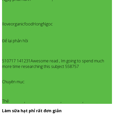
IloveorganicfoodHongNgoc
All posts from
IloveorganicfoodHongNgoc
19
Để lại phản hồi
10 ชิปปิ้งจีนนอกกระแส
510717 141231Awesome read , Im going to spend much
more time researching this subject 558757
Thêm bình luận
Chuyên mục:
Đồ Uống Organic
Thẻ:
sữa hạt
,
sữa hạt dinh dưỡng
,
sữa hạt phỉ
,
sữa organic
Làm sữa hạt phỉ rất đơn giản