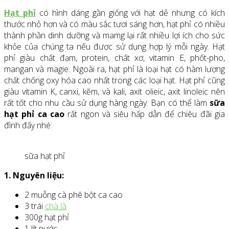
Hạt phỉ
có hình dáng gần giống với hạt dẻ nhưng có kích
thước nhỏ hơn và có màu sắc tươi sáng hơn, hạt phỉ có nhiều
thành phần dinh dưỡng và mamg lại rất nhiều lợi ích cho sức
khỏe của chúng ta nếu được sử dụng hợp lý mỗi ngày. Hạt
phỉ giàu chất đạm, protein, chất xơ, vitamin E, phốt-pho,
mangan và magie. Ngoài ra, hạt phỉ là loại hạt có hàm lượng
chất chống oxy hóa cao nhất trong các loại hạt. Hạt phỉ cũng
giàu vitamin K, canxi, kẽm, và kali, axit olieic, axit linoleic nên
rất tốt cho nhu cầu sử dụng hàng ngày. Bạn có thể làm
sữa
hạt phỉ ca cao
rất ngon và siêu hấp dẫn để chiêu đãi gia
đình đấy nhé:
sữa hạt phỉ
1. Nguyên liệu:
2 muỗng cà phê bột ca cao
3 trái
chà là
300g hạt phỉ
1 lít nước