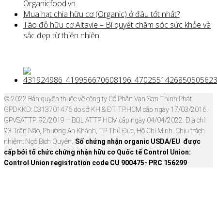
Organicfood.vn
Mua hạt chia hữu cơ (Organic) ở đâu tốt nhất?
Táo đỏ hữu cơ Altavie – Bí quyết chăm sóc sức khỏe và
sắc đẹp từ thiên nhiên
© 2022 Bản quyền thuộc về công ty Cổ Phần Vạn Sơn Thịnh Phát.
GPDKKD: 0313701476 do sở KH & ĐT TP.HCM cấp ngày 17/03/2016.
GPVSATTP: 92/2019 – BQL ATTP HCM cấp ngày 04/04/2022. Địa chỉ:
93 Trần Não, Phường An Khánh, TP Thủ Đức, Hồ Chí Minh. Chịu trách
nhiệm: Ngô Bích Quyên.
Số chứng nhận organic USDA/EU được
cấp bởi tổ chức chứng nhận hữu cơ Quốc tế Control Union:
Control Union registration code CU 900475- PRC 156299