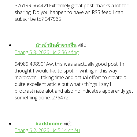
376199 664421Extremely great post, thanks a lot for
sharing. Do you happen to have an RSS feed I can
subscribe to? 547965
นำเข้าสินค้าจากจีน
viết:
Tháng 5 8, 2026 lúc 2:36 sáng
94989 498901Aw, this was a actually good post. In
thought I would like to spot in writing in this way
moreover – taking time and actual effort to create a
quite excellent article but what / things I say I
procrastinate alot and also no indicates apparently get
something done. 276472
backbiome
viết:
Tháng 6 2, 2026 lúc 5:14 chiều