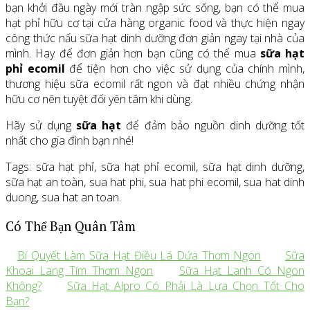
bạn khởi đầu ngày mới tràn ngập sức sống, bạn có thể mua
hạt phỉ hữu cơ tại cửa hàng organic food và thực hiện ngay
công thức nấu sữa hạt dinh dưỡng đơn giản ngay tại nhà của
mình. Hay để đơn giản hơn bạn cũng có thể mua
sữa hạt
phỉ ecomil
để tiện hơn cho việc sử dụng của chính mình,
thương hiệu sữa ecomil rất ngon và đạt nhiều chứng nhận
hữu cơ nên tuyệt đối yên tâm khi dùng.
Hãy sử dụng
sữa hạt
để đảm bảo nguồn dinh dưỡng tốt
nhất cho gia đình bạn nhé!
Tags: sữa hạt phỉ, sữa hạt phỉ ecomil, sữa hạt dinh dưỡng,
sữa hạt an toàn, sua hat phi, sua hat phi ecomil, sua hat dinh
duong, sua hat an toan.
Có Thể Bạn Quân Tâm
Bí Quyết Làm Sữa Hạt Điều Lá Dứa Thơm Ngon
Sữa
Khoai Lang Tím Thơm Ngon
Sữa Hạt Lanh Có Ngon
Không?
Sữa Hạt Alpro Có Phải Là Lựa Chọn Tốt Cho
Bạn?