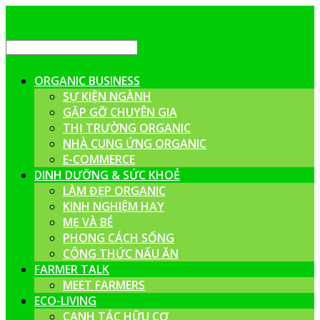
ORGANIC BUSINESS
SỰ KIỆN NGÀNH
GẶP GỠ CHUYÊN GIA
THỊ TRƯỜNG ORGANIC
NHÀ CUNG ỨNG ORGANIC
E-COMMERCE
DINH DƯỠNG & SỨC KHOẺ
LÀM ĐẸP ORGANIC
KINH NGHIỆM HAY
MẸ VÀ BÉ
PHONG CÁCH SỐNG
CÔNG THỨC NẤU ĂN
FARMER TALK
MEET FARMERS
ECO-LIVING
CANH TÁC HỮU CƠ