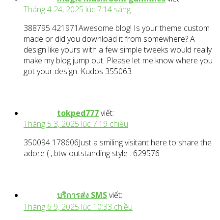
Tháng 4 24, 2025 lúc 7:14 sáng
388795 421971Awesome blog! Is your theme custom
made or did you download it from somewhere? A
design like yours with a few simple tweeks would really
make my blog jump out. Please let me know where you
got your design. Kudos 355063
tokped777
viết:
Tháng 5 3, 2025 lúc 7:19 chiều
350094 178606Just a smiling visitant here to share the
adore (:, btw outstanding style . 629576
บริการส่ง SMS
viết:
Tháng 6 9, 2025 lúc 10:33 chiều