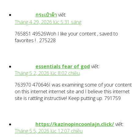
กระเป๋าผ้า
viết:
Tháng 4 29, 2026 lúc 5:31 sáng
765851 49526Woh I like your content , saved to
favorites ! . 275228
essentials fear of god
viết:
Tháng 5 2, 2026 lúc 8:02 chiều
763970 470646I was examining some of your content
on this internet internet site and I believe this internet
site is rattling instructive! Keep putting up. 791759
https://kazinopincoonlajn.click/
viết:
Tháng 5 5, 2026 lúc 12:07 chiều