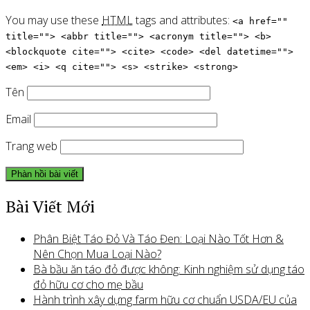
You may use these
HTML
tags and attributes:
<a href=""
title=""> <abbr title=""> <acronym title=""> <b>
<blockquote cite=""> <cite> <code> <del datetime="">
<em> <i> <q cite=""> <s> <strike> <strong>
Tên
Email
Trang web
Bài Viết Mới
Phân Biệt Táo Đỏ Và Táo Đen: Loại Nào Tốt Hơn &
Nên Chọn Mua Loại Nào?
Bà bầu ăn táo đỏ được không: Kinh nghiệm sử dụng táo
đỏ hữu cơ cho mẹ bầu
Hành trình xây dựng farm hữu cơ chuẩn USDA/EU của