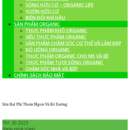
SỐNG HỮU CƠ – ORGANIC LIFE
VƯỜN HỮU CƠ
BIẾN ĐỔI KHÍ HẬU
SẢN PHẨM ORGANIC
THỰC PHẨM KHÔ ORGANIC
SIÊU THỰC PHẨM ORGANIC
SẢN PHẨM CHĂM SÓC CƠ THỂ VÀ LÀM ĐẸP
ĐỒ UỐNG ORGANIC
THỰC PHẨM ORGANIC CHO MẸ VÀ BÉ
THỰC PHẨM TƯƠI SỐNG ORGANIC
CHĂM SÓC NHÀ VÀ BẾP
CHÍNH SÁCH BẢO MẬT
Sữa Hạt Phỉ Thơm Ngon Và Bổ Dưỡng
Th1 30 2023
Ngày phát hành
Tháng 1
30
,
2023