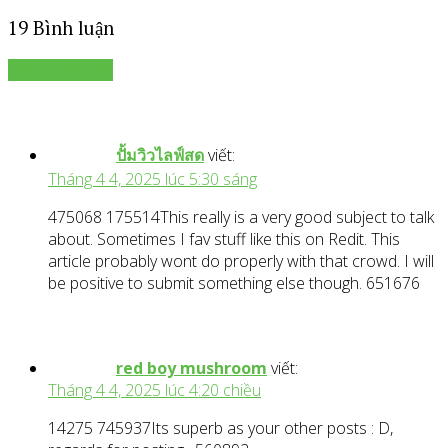
19 Bình luận
Để lại bình luận
ปั้มวิวไลฟ์สด
viết:
Tháng 4 4, 2025 lúc 5:30 sáng
475068 175514This really is a very good subject to talk
about. Sometimes I fav stuff like this on Redit. This
article probably wont do properly with that crowd. I will
be positive to submit something else though. 651676
red boy mushroom
viết:
Tháng 4 4, 2025 lúc 4:20 chiều
14275 745937Its superb as your other posts : D,