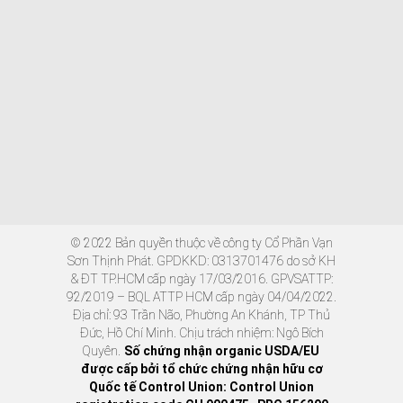
© 2022 Bản quyền thuộc về công ty Cổ Phần Vạn
Sơn Thịnh Phát. GPDKKD: 0313701476 do sở KH
& ĐT TP.HCM cấp ngày 17/03/2016. GPVSATTP:
92/2019 – BQL ATTP HCM cấp ngày 04/04/2022.
Địa chỉ: 93 Trần Não, Phường An Khánh, TP Thủ
Đức, Hồ Chí Minh. Chịu trách nhiệm: Ngô Bích
Quyên.
Số chứng nhận organic USDA/EU
được cấp bởi tổ chức chứng nhận hữu cơ
Quốc tế Control Union: Control Union