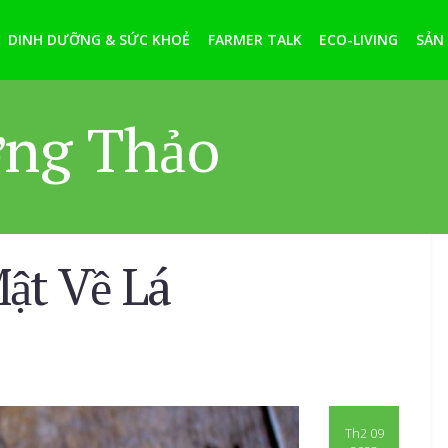
DINH DƯỠNG & SỨC KHOẺ
FARMER TALK
ECO-LIVING
SẢN
ơng Thảo
ật Về Lá
Th2 09