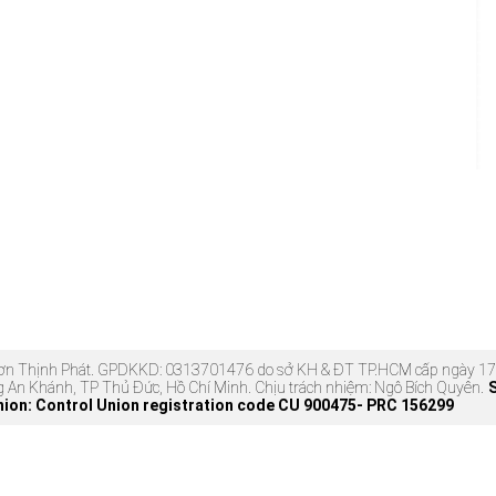
 Sơn Thịnh Phát. GPDKKD: 0313701476 do sở KH & ĐT TP.HCM cấp ngày
g An Khánh, TP Thủ Đức, Hồ Chí Minh. Chịu trách nhiệm: Ngô Bích Quyên.
nion: Control Union registration code CU 900475- PRC 156299