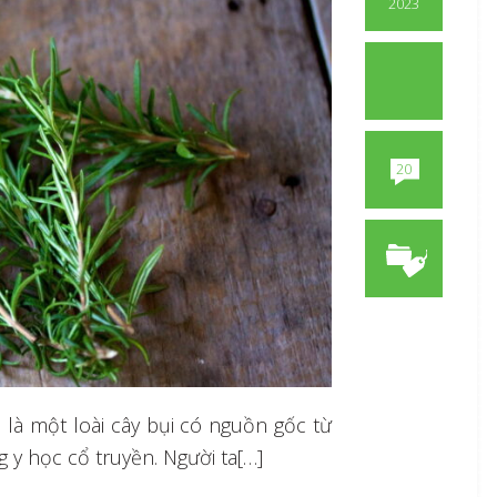
2023
20
 là một loài cây bụi có nguồn gốc từ
ng y học cổ truyền. Người ta[…]