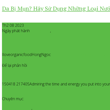
Da Bị Mụn? Hãy Sử Dụng Những Loại Nướ
Th2 08 2023
Ngày phát hành
Tháng 2
08
,
2023
IloveorganicfoodHongNgoc
All posts from Iloveorganicfoo
16
Để lại phản hồi
ufakorea
150418 217405Admiring the time and energy you put into your b
Thêm bình luận
Chuyên mục:
Đồ Uống Organic
,
Kinh Nghiệm Hay