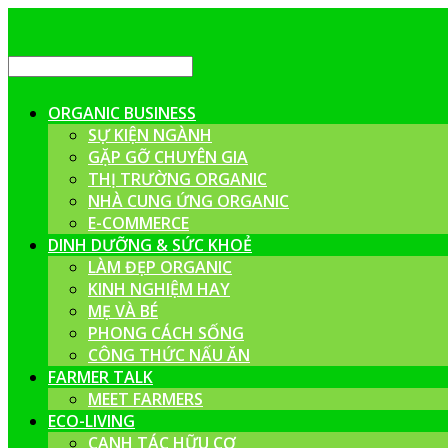
ORGANIC BUSINESS
SỰ KIỆN NGÀNH
GẶP GỠ CHUYÊN GIA
THỊ TRƯỜNG ORGANIC
NHÀ CUNG ỨNG ORGANIC
E-COMMERCE
DINH DƯỠNG & SỨC KHOẺ
LÀM ĐẸP ORGANIC
KINH NGHIỆM HAY
MẸ VÀ BÉ
PHONG CÁCH SỐNG
CÔNG THỨC NẤU ĂN
FARMER TALK
MEET FARMERS
ECO-LIVING
CANH TÁC HỮU CƠ