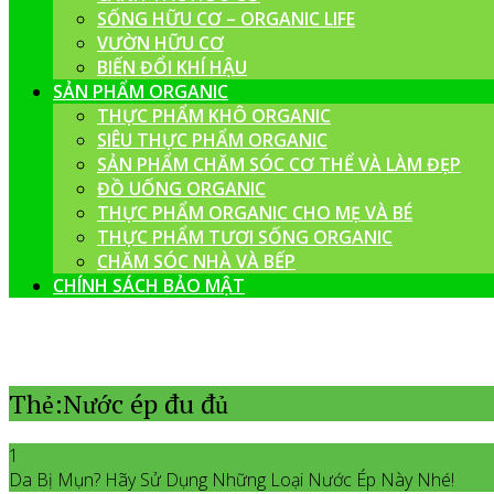
SỐNG HỮU CƠ – ORGANIC LIFE
VƯỜN HỮU CƠ
BIẾN ĐỔI KHÍ HẬU
SẢN PHẨM ORGANIC
THỰC PHẨM KHÔ ORGANIC
SIÊU THỰC PHẨM ORGANIC
SẢN PHẨM CHĂM SÓC CƠ THỂ VÀ LÀM ĐẸP
ĐỒ UỐNG ORGANIC
THỰC PHẨM ORGANIC CHO MẸ VÀ BÉ
THỰC PHẨM TƯƠI SỐNG ORGANIC
CHĂM SÓC NHÀ VÀ BẾP
CHÍNH SÁCH BẢO MẬT
Thẻ:Nước ép đu đủ
1
Da Bị Mụn? Hãy Sử Dụng Những Loại Nước Ép Này Nhé!