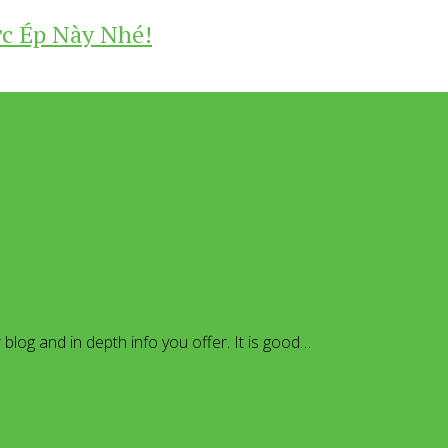
c Ép Này Nhé!
dHongNgoc
log and in depth info you offer. It is good…