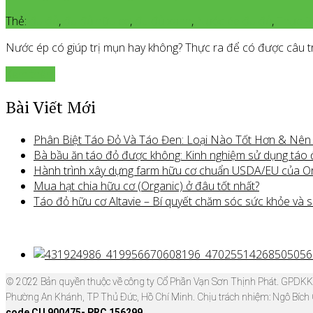
Thẻ:
đu đủ
,
đu đủ hữu cơ
,
đu đủ xanh
,
Nước ép đu đủ
,
Thực P
Nước ép có giúp trị mụn hay không? Thực ra để có được câu trả
Xem thêm
Bài Viết Mới
Phân Biệt Táo Đỏ Và Táo Đen: Loại Nào Tốt Hơn & Nê
Bà bầu ăn táo đỏ được không: Kinh nghiệm sử dụng táo
Hành trình xây dựng farm hữu cơ chuẩn USDA/EU của O
Mua hạt chia hữu cơ (Organic) ở đâu tốt nhất?
Táo đỏ hữu cơ Altavie – Bí quyết chăm sóc sức khỏe và s
© 2022 Bản quyền thuộc về công ty Cổ Phần Vạn Sơn Thịnh Phát. GPDK
Phường An Khánh, TP Thủ Đức, Hồ Chí Minh. Chịu trách nhiệm: Ngô Bích
code CU 900475- PRC 156299