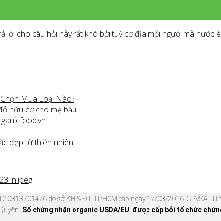
hẩm Organic
 lời cho câu hỏi này rất khó bởi tuỳ cơ địa mỗi người mà nước 
n Chọn Mua Loại Nào?
 đỏ hữu cơ cho mẹ bầu
rganicfood.vn
ắc đẹp từ thiên nhiên
KD: 0313701476 do sở KH & ĐT TP.HCM cấp ngày 17/03/2016. GPVSATTP: 
 Quyên.
Số chứng nhận organic USDA/EU được cấp bởi tổ chức chứng 