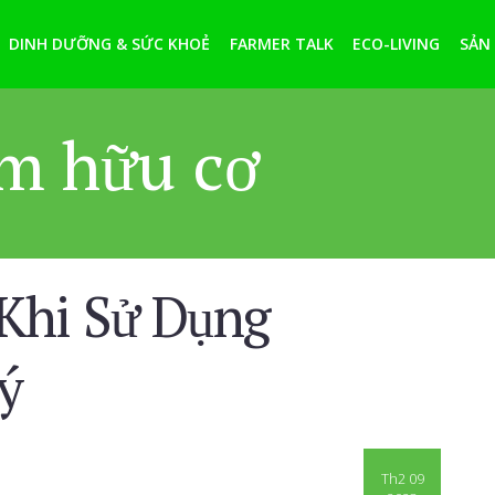
DINH DƯỠNG & SỨC KHOẺ
FARMER TALK
ECO-LIVING
SẢN
m hữu cơ
 Khi Sử Dụng
ý
Th2 09