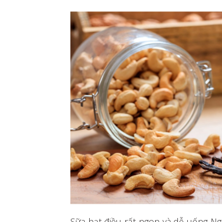
Sữa hạt điều rất ngon và dễ uống Ng