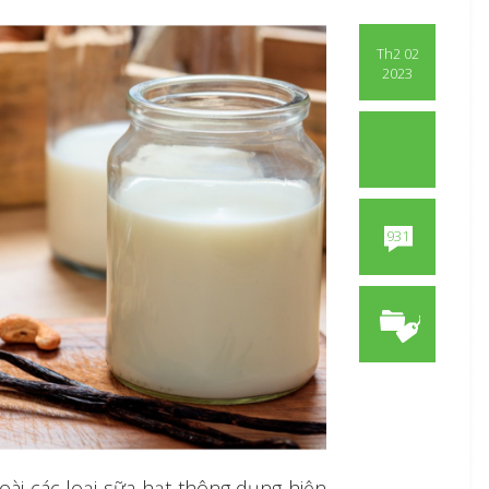
Th2 02
2023
931
oài các loại sữa hạt thông dụng hiện