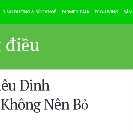
DINH DƯỠNG & SỨC KHOẺ
FARMER TALK
ECO-LIVING
SẢN
 điều
iêu Dinh
 Không Nên Bỏ