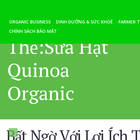
ORGANIC BUSINESS
DINH DƯỠNG & SỨC KHOẺ
FARMER T
CHÍNH SÁCH BẢO MẬT
Thẻ:Sữa Hạt
Quinoa
Organic
Bất Ngờ Với Lợi Ích 
1