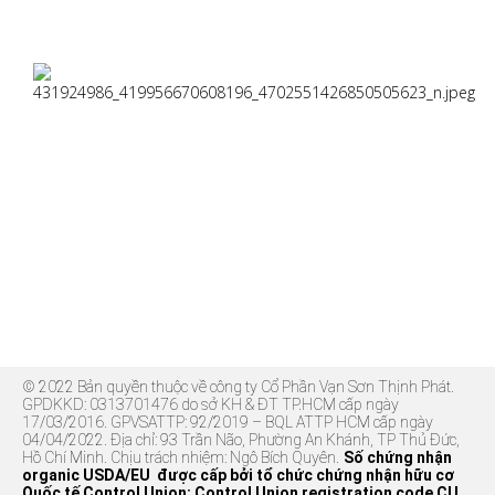
© 2022 Bản quyền thuộc về công ty Cổ Phần Vạn Sơn Thịnh Phát.
GPDKKD: 0313701476 do sở KH & ĐT TP.HCM cấp ngày
17/03/2016. GPVSATTP: 92/2019 – BQL ATTP HCM cấp ngày
04/04/2022. Địa chỉ: 93 Trần Não, Phường An Khánh, TP Thủ Đức,
Hồ Chí Minh. Chịu trách nhiệm: Ngô Bích Quyên.
Số chứng nhận
organic USDA/EU được cấp bởi tổ chức chứng nhận hữu cơ
Quốc tế Control Union: Control Union registration code CU