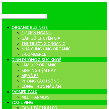
ORGANIC BUSINESS
SỰ KIỆN NGÀNH
GẶP GỠ CHUYÊN GIA
THỊ TRƯỜNG ORGANIC
NHÀ CUNG ỨNG ORGANIC
E-COMMERCE
DINH DƯỠNG & SỨC KHOẺ
LÀM ĐẸP ORGANIC
KINH NGHIỆM HAY
MẸ VÀ BÉ
PHONG CÁCH SỐNG
CÔNG THỨC NẤU ĂN
FARMER TALK
MEET FARMERS
ECO-LIVING
CANH TÁC HỮU CƠ