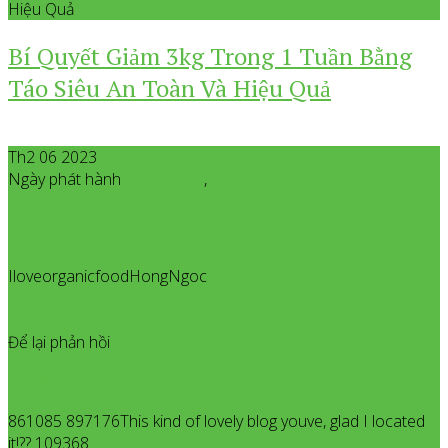
Hiệu Quả
Bí Quyết Giảm 3kg Trong 1 Tuần Bằng
Táo Siêu An Toàn Và Hiệu Quả
Th2 06 2023
Ngày phát hành
Tháng 2
06
,
2023
IloveorganicfoodHongNgoc
All posts from
IloveorganicfoodHongNgoc
17
Để lại phản hồi
แทงหวยออนไลน์เกาหลี
861085 897176This kind of lovely blog youve, glad I located
it!?? 109368