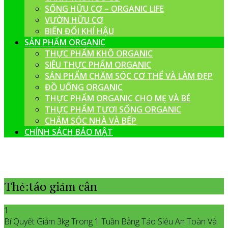
SỐNG HỮU CƠ – ORGANIC LIFE
VƯỜN HỮU CƠ
BIẾN ĐỔI KHÍ HẬU
SẢN PHẨM ORGANIC
THỰC PHẨM KHÔ ORGANIC
SIÊU THỰC PHẨM ORGANIC
SẢN PHẨM CHĂM SÓC CƠ THỂ VÀ LÀM ĐẸP
ĐỒ UỐNG ORGANIC
THỰC PHẨM ORGANIC CHO MẸ VÀ BÉ
THỰC PHẨM TƯƠI SỐNG ORGANIC
CHĂM SÓC NHÀ VÀ BẾP
CHÍNH SÁCH BẢO MẬT
Thẻ:táo giảm cân
1
Bí Quyết Giảm 3kg Trong 1 Tuần Bằng Táo Siêu An Toàn Và