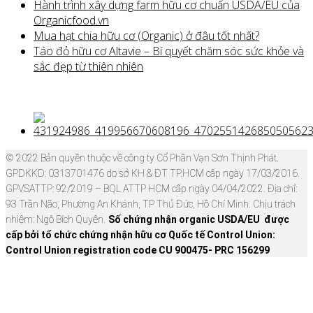
Hành trình xây dựng farm hữu cơ chuẩn USDA/EU của
Organicfood.vn
Mua hạt chia hữu cơ (Organic) ở đâu tốt nhất?
Táo đỏ hữu cơ Altavie – Bí quyết chăm sóc sức khỏe và
sắc đẹp từ thiên nhiên
© 2022 Bản quyền thuộc về công ty Cổ Phần Vạn Sơn Thịnh Phát.
GPDKKD: 0313701476 do sở KH & ĐT TP.HCM cấp ngày 17/03/2016.
GPVSATTP: 92/2019 – BQL ATTP HCM cấp ngày 04/04/2022. Địa chỉ:
93 Trần Não, Phường An Khánh, TP Thủ Đức, Hồ Chí Minh. Chịu trách
nhiệm: Ngô Bích Quyên.
Số chứng nhận organic USDA/EU được
cấp bởi tổ chức chứng nhận hữu cơ Quốc tế Control Union:
Control Union registration code CU 900475- PRC 156299