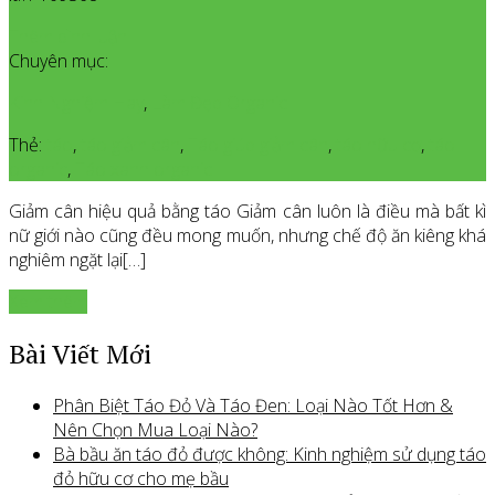
Thêm bình luận
Chuyên mục:
Kinh Nghiệm Hay
,
Làm Đẹp Organic
Thẻ:
táo
,
táo giảm cân
,
Táo giúp giảm cân
,
táo hữu cơ
,
táo
organic
,
Táo xanh organic
Giảm cân hiệu quả bằng táo Giảm cân luôn là điều mà bất kì
nữ giới nào cũng đều mong muốn, nhưng chế độ ăn kiêng khá
nghiêm ngặt lại[…]
Xem thêm
Bài Viết Mới
Phân Biệt Táo Đỏ Và Táo Đen: Loại Nào Tốt Hơn &
Nên Chọn Mua Loại Nào?
Bà bầu ăn táo đỏ được không: Kinh nghiệm sử dụng táo
đỏ hữu cơ cho mẹ bầu