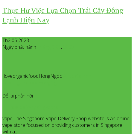
Thực Hư Việc Lựa Chọn Trái Cây Đông
Lạnh Hiện Nay
Th2 06 2023
Ngày phát hành
Tháng 2
06
,
2023
IloveorganicfoodHongNgoc
All posts from
IloveorganicfoodHongNgoc
991
Để lại phản hồi
vape delivery singapore
vape The Singapore Vape Delivery Shop website is an online
vape store focused on providing customers in Singapore
with a…