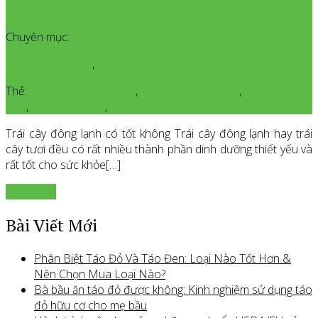
Thêm bình luận
Chuyên mục:
Kinh Nghiệm Hay
,
Siêu Thực Phẩm Organic
Thẻ:
rau củ quả đông lạnh
,
Thực Phẩm Organic
,
trái cây đông
lạnh
,
trái cây hữu cơ
,
trái cây organic
Trái cây đông lạnh có tốt không Trái cây đông lạnh hay trái
cây tươi đều có rất nhiều thành phần dinh dưỡng thiết yếu và
rất tốt cho sức khỏe[…]
Xem thêm
Bài Viết Mới
Phân Biệt Táo Đỏ Và Táo Đen: Loại Nào Tốt Hơn &
Nên Chọn Mua Loại Nào?
Bà bầu ăn táo đỏ được không: Kinh nghiệm sử dụng táo
đỏ hữu cơ cho mẹ bầu