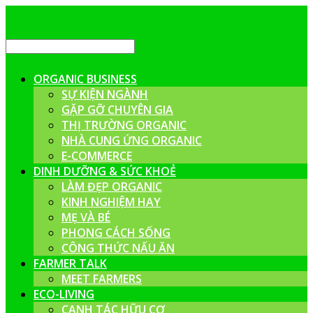
ORGANIC BUSINESS
SỰ KIỆN NGÀNH
GẶP GỠ CHUYÊN GIA
THỊ TRƯỜNG ORGANIC
NHÀ CUNG ỨNG ORGANIC
E-COMMERCE
DINH DƯỠNG & SỨC KHOẺ
LÀM ĐẸP ORGANIC
KINH NGHIỆM HAY
MẸ VÀ BÉ
PHONG CÁCH SỐNG
CÔNG THỨC NẤU ĂN
FARMER TALK
MEET FARMERS
ECO-LIVING
CANH TÁC HỮU CƠ