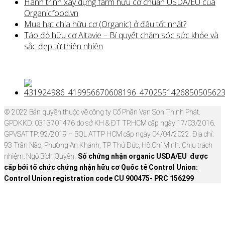
Hành trình xây dựng farm hữu cơ chuẩn USDA/EU của
Organicfood.vn
Mua hạt chia hữu cơ (Organic) ở đâu tốt nhất?
Táo đỏ hữu cơ Altavie – Bí quyết chăm sóc sức khỏe và
sắc đẹp từ thiên nhiên
© 2022 Bản quyền thuộc về công ty Cổ Phần Vạn Sơn Thịnh Phát.
GPDKKD: 0313701476 do sở KH & ĐT TP.HCM cấp ngày 17/03/2016.
GPVSATTP: 92/2019 – BQL ATTP HCM cấp ngày 04/04/2022. Địa chỉ:
93 Trần Não, Phường An Khánh, TP Thủ Đức, Hồ Chí Minh. Chịu trách
nhiệm: Ngô Bích Quyên.
Số chứng nhận organic USDA/EU được
cấp bởi tổ chức chứng nhận hữu cơ Quốc tế Control Union:
Control Union registration code CU 900475- PRC 156299