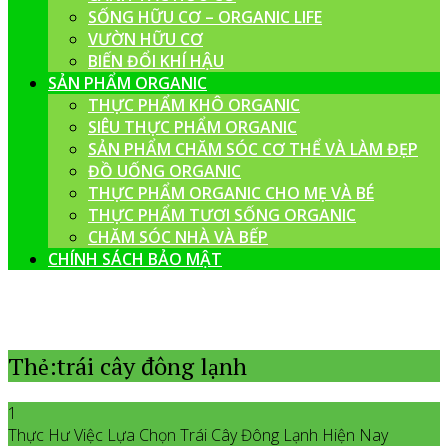
SỐNG HỮU CƠ – ORGANIC LIFE
VƯỜN HỮU CƠ
BIẾN ĐỔI KHÍ HẬU
SẢN PHẨM ORGANIC
THỰC PHẨM KHÔ ORGANIC
SIÊU THỰC PHẨM ORGANIC
SẢN PHẨM CHĂM SÓC CƠ THỂ VÀ LÀM ĐẸP
ĐỒ UỐNG ORGANIC
THỰC PHẨM ORGANIC CHO MẸ VÀ BÉ
THỰC PHẨM TƯƠI SỐNG ORGANIC
CHĂM SÓC NHÀ VÀ BẾP
CHÍNH SÁCH BẢO MẬT
Thẻ:trái cây đông lạnh
1
Thực Hư Việc Lựa Chọn Trái Cây Đông Lạnh Hiện Nay