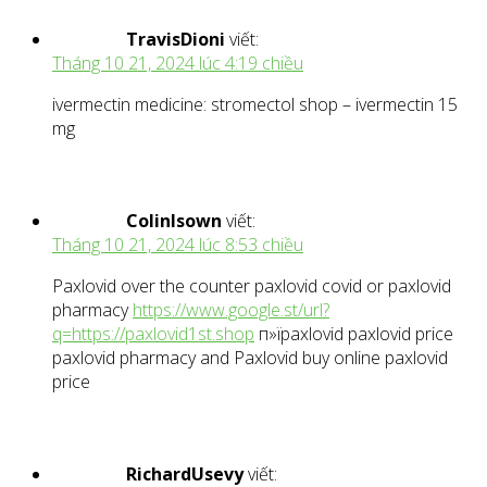
TravisDioni
viết:
Tháng 10 21, 2024 lúc 4:19 chiều
ivermectin medicine: stromectol shop – ivermectin 15
mg
ColinIsown
viết:
Tháng 10 21, 2024 lúc 8:53 chiều
Paxlovid over the counter paxlovid covid or paxlovid
pharmacy
https://www.google.st/url?
q=https://paxlovid1st.shop
п»їpaxlovid paxlovid price
paxlovid pharmacy and Paxlovid buy online paxlovid
price
RichardUsevy
viết: