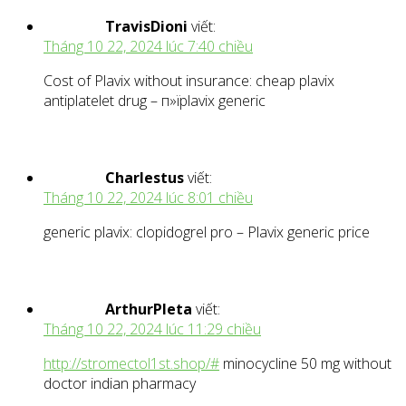
TravisDioni
viết:
Tháng 10 22, 2024 lúc 7:40 chiều
Cost of Plavix without insurance: cheap plavix
antiplatelet drug – п»їplavix generic
Charlestus
viết:
Tháng 10 22, 2024 lúc 8:01 chiều
generic plavix: clopidogrel pro – Plavix generic price
ArthurPleta
viết:
Tháng 10 22, 2024 lúc 11:29 chiều
http://stromectol1st.shop/#
minocycline 50 mg without
doctor indian pharmacy