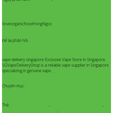
IloveorganicfoodHongNgoc
All posts from
IloveorganicfoodHongNgoc
946
Để lại phản hồi
vape
vape delivery singapore Exclusive Vape Store in Singapore
SGVapeDeliveryShop is a reliable vape supplier in Singapore
specializing in genuine vape…
Thêm bình luận
Chuyên mục:
Làm Đẹp Organic
Thẻ:
thực phẩm chức năng
,
thực phẩm chức năng đẹp da
,
thực phảm chức năng giam cân
,
thực phẩm chức năng thải