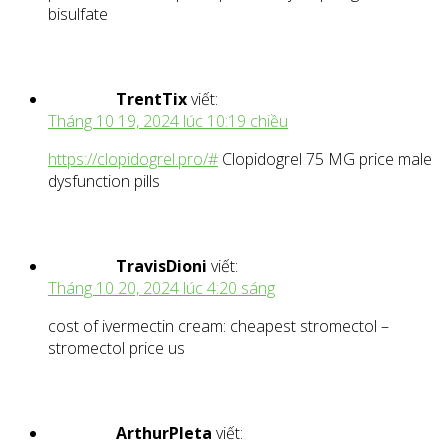
bisulfate
TrentTix
viết:
Tháng 10 19, 2024 lúc 10:19 chiều
https://clopidogrel.pro/#
Clopidogrel 75 MG price male
dysfunction pills
TravisDioni
viết:
Tháng 10 20, 2024 lúc 4:20 sáng
cost of ivermectin cream: cheapest stromectol –
stromectol price us
ArthurPleta
viết: