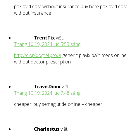
paxlovid cost without insurance buy here paxlovid cost
without insurance
TrentTix
viết:
Tháng 10 19, 2024 lúc 5:53 sáng
http://clopidogrel.pro/#
generic plavix pain meds online
without doctor prescription
TravisDioni
viết:
Tháng 10 19, 2024 lúc 7:48 sáng
cheaper: buy semaglutide online – cheaper
Charlestus
viết: