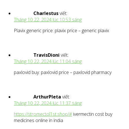
Charlestus
viết:
Tháng 10 22, 2024 lúc 10:53 sáng
Plavix generic price: plavix price – generic plavix
TravisDioni
viết:
Tháng 10 22, 2024 lúc 11:04 sáng
paxlovid buy: paxlovid price – paxlovid pharmacy
ArthurPleta
viết:
Tháng 10 22, 2024 lúc 11:37 sáng
https://stromectol1st.shop/#
ivermectin cost buy
medicines online in india