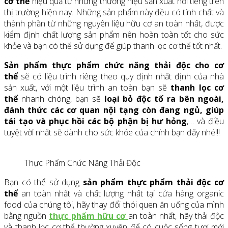
cơ thể
hiệu quả từ những thương hiệu sản xuất nổi tiếng trên
thị trường hiện nay. Những sản phẩm này đều có tính chất và
thành phần từ những nguyên liệu hữu cơ an toàn nhất, được
kiểm định chất lượng sản phẩm nên hoàn toàn tốt cho sức
khỏe và bạn có thể sử dụng để giúp thanh lọc cơ thể tốt nhất.
Sản phẩm thực phẩm chức năng thải độc cho cơ
thể
sẽ có liệu trình riêng theo quy định nhất định của nhà
sản xuất, với một liệu trình an toàn bạn sẽ
thanh lọc cơ
thể
nhanh chóng, bạn sẽ
loại bỏ độc tố ra bên ngoài,
đánh thức các cơ quan nội tạng còn đang ngủ, giúp
tái tạo và phục hồi các bộ phận bị hư hỏng
,… và điều
tuyệt vời nhất sẽ dành cho sức khỏe của chính bạn đấy nhé!!!
Thực Phẩm Chức Năng Thải Độc
Bạn có thể sử dụng
sản phẩm thực phẩm thải độc cơ
thể
an toàn nhất và chất lượng nhất tại cửa hàng organic
food của chúng tôi, hãy thay đổi thói quen ăn uống của mình
bằng nguồn
thực phẩm hữu cơ
an toàn nhất, hãy thải độc
và thanh lọc cơ thể thường xuyên để có cuộc sống tươi mới