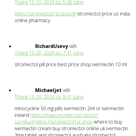
Tháng 10 20, 2024 lúc 5:28 sáng
https://stromectol1st.shop/#
stromectol price us india
online pharmacy
RichardUsevy
viết:
Tháng 10 20, 2024 lúc 7:31 sáng
stromectol pill price best price shop ivermectin 10 ml
Michaeljet
viết:
Tháng 10 20, 2024 lúc 8:41 sáng
minocycline 50 mg pills ivermectin 2ml or ivermectin
ireland
https://maps.google.com.do/url?
sa=t&url=https://stromectol1st.shop
where to buy
ivermectin cream buy stromectol online uk ivermectin
3mg tablet and stromectol australia stromectol