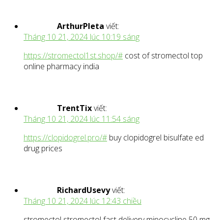
ArthurPleta
viết:
Tháng 10 21, 2024 lúc 10:19 sáng
https://stromectol1st.shop/#
cost of stromectol top
online pharmacy india
TrentTix
viết:
Tháng 10 21, 2024 lúc 11:54 sáng
https://clopidogrel.pro/#
buy clopidogrel bisulfate ed
drug prices
RichardUsevy
viết:
Tháng 10 21, 2024 lúc 12:43 chiều
stromectol stromectol fast delivery minocycline 50 mg