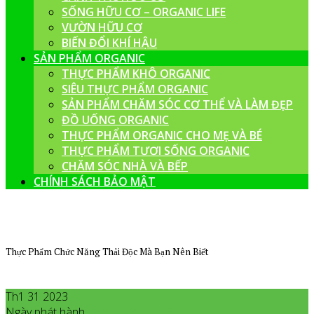
SỐNG HỮU CƠ – ORGANIC LIFE
VƯỜN HỮU CƠ
BIẾN ĐỔI KHÍ HẬU
SẢN PHẨM ORGANIC
THỰC PHẨM KHÔ ORGANIC
SIÊU THỰC PHẨM ORGANIC
SẢN PHẨM CHĂM SÓC CƠ THỂ VÀ LÀM ĐẸP
ĐỒ UỐNG ORGANIC
THỰC PHẨM ORGANIC CHO MẸ VÀ BÉ
THỰC PHẨM TƯƠI SỐNG ORGANIC
CHĂM SÓC NHÀ VÀ BẾP
CHÍNH SÁCH BẢO MẬT
Thực Phẩm Chức Năng Thải Độc Mà Bạn Nên Biết
Th1 31 2023
Ngày phát hành
Tháng 1
31
,
2023