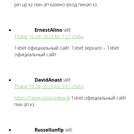
pin up kz пин ап казино вход пинап кз
ErnestAlino
viết:
Tháng 10 24, 2024 lúc 7:27 chiều
1xbet официальный сайт: 1xbet зеркало – 1xbet
официальный сайт
DavidAnast
viết:
Tháng 10 24, 2024 lúc 9:02 chiều
https://1winrussia.online/#
1xbet официальный сайт
пин ап кз
Russellunfip
viết: