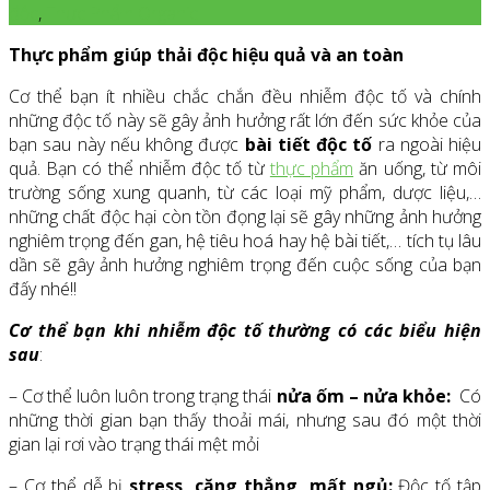
độc
,
Thực Phẩm Organic
Thực phẩm giúp thải độc hiệu quả và an toàn
Cơ thể bạn ít nhiều chắc chắn đều nhiễm độc tố và chính
những độc tố này sẽ gây ảnh hưởng rất lớn đến sức khỏe của
bạn sau này nếu không được
bài tiết độc tố
ra ngoài hiệu
quả. Bạn có thể nhiễm độc tố từ
thực phẩm
ăn uống, từ môi
trường sống xung quanh, từ các loại mỹ phẩm, dược liệu,…
những chất độc hại còn tồn đọng lại sẽ gây những ảnh hưởng
nghiêm trọng đến gan, hệ tiêu hoá hay hệ bài tiết,… tích tụ lâu
dần sẽ gây ảnh hưởng nghiêm trọng đến cuộc sống của bạn
đấy nhé!!
Cơ thể bạn khi nhiễm độc tố thường có các biểu hiện
sau
:
– Cơ thể luôn luôn trong trạng thái
nửa ốm – nửa khỏe:
Có
những thời gian bạn thấy thoải mái, nhưng sau đó một thời
gian lại rơi vào trạng thái mệt mỏi
– Cơ thể dễ bị
stress, căng thẳng, mất ngủ:
Độc tố tập