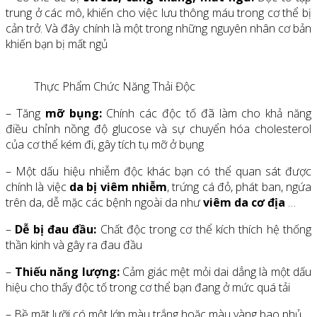
trung ở các mô, khiến cho việc lưu thông máu trong cơ thể bị
cản trở. Và đây chính là một trong những nguyên nhân cơ bản
khiến bạn bị mất ngủ
Thực Phẩm Chức Năng Thải Độc
– Tăng
mỡ bụng:
Chính các độc tố đã làm cho khả năng
điều chỉnh nồng độ glucose và sự chuyển hóa cholesterol
của cơ thể kém đi, gây tích tụ mỡ ở bụng
– Một dấu hiệu nhiễm độc khác bạn có thể quan sát được
chính là việc
da bị viêm nhiễm
, trứng cá đỏ, phát ban, ngứa
trên da, dễ mặc các bệnh ngoài da như
viêm da cơ địa
…
–
Dễ bị đau đầu:
Chất độc trong cơ thể kích thích hệ thống
thần kinh và gây ra đau đầu
–
Thiếu năng lượng:
Cảm giác mệt mỏi dai dẳng là một dấu
hiệu cho thấy độc tố trong cơ thể bạn đang ở mức quá tải
– Bề mặt lưỡi có một lớp màu trắng hoặc màu vàng bao phủ