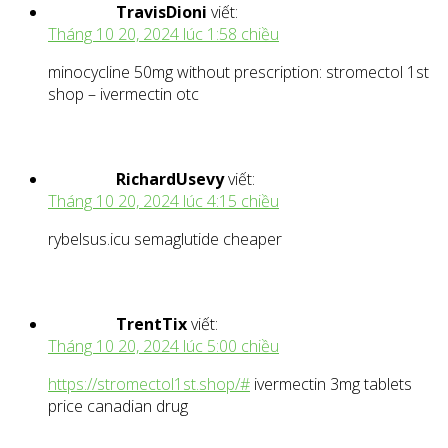
TravisDioni
viết:
Tháng 10 20, 2024 lúc 1:58 chiều
minocycline 50mg without prescription: stromectol 1st
shop – ivermectin otc
RichardUsevy
viết:
Tháng 10 20, 2024 lúc 4:15 chiều
rybelsus.icu semaglutide cheaper
TrentTix
viết:
Tháng 10 20, 2024 lúc 5:00 chiều
https://stromectol1st.shop/#
ivermectin 3mg tablets
price canadian drug