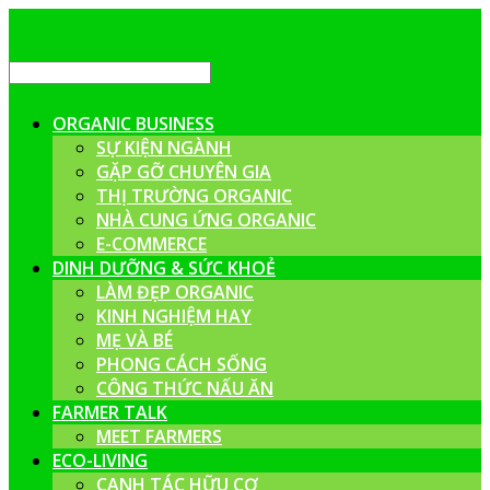
ORGANIC BUSINESS
SỰ KIỆN NGÀNH
GẶP GỠ CHUYÊN GIA
THỊ TRƯỜNG ORGANIC
NHÀ CUNG ỨNG ORGANIC
E-COMMERCE
DINH DƯỠNG & SỨC KHOẺ
LÀM ĐẸP ORGANIC
KINH NGHIỆM HAY
MẸ VÀ BÉ
PHONG CÁCH SỐNG
CÔNG THỨC NẤU ĂN
FARMER TALK
MEET FARMERS
ECO-LIVING
CANH TÁC HỮU CƠ