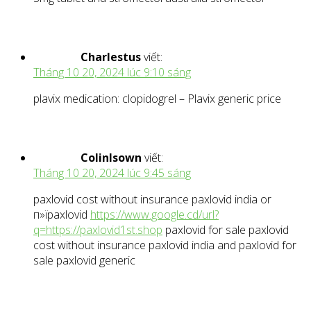
Charlestus
viết:
Tháng 10 20, 2024 lúc 9:10 sáng
plavix medication: clopidogrel – Plavix generic price
ColinIsown
viết:
Tháng 10 20, 2024 lúc 9:45 sáng
paxlovid cost without insurance paxlovid india or
п»їpaxlovid
https://www.google.cd/url?
q=https://paxlovid1st.shop
paxlovid for sale paxlovid
cost without insurance paxlovid india and paxlovid for
sale paxlovid generic