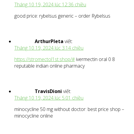
Tháng 10 19, 2024 lúc 12:36 chiều
good price: rybelsus generic – order Rybelsus
ArthurPleta
viết:
Tháng 10 19, 2024 lúc 3:14 chiều
https://stromectol1st.shop/#
ivermectin oral 0 8
reputable indian online pharmacy
TravisDioni
viết:
Tháng 10 19, 2024 lúc 5:01 chiều
minocycline 50 mg without doctor: best price shop –
minocycline online