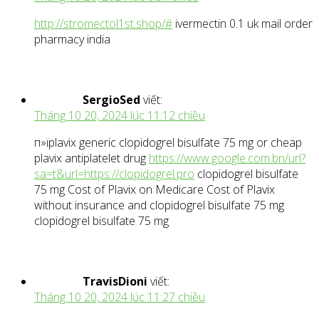
http://stromectol1st.shop/#
ivermectin 0.1 uk mail order
pharmacy india
SergioSed
viết:
Tháng 10 20, 2024 lúc 11:12 chiều
п»їplavix generic clopidogrel bisulfate 75 mg or cheap
plavix antiplatelet drug
https://www.google.com.bn/url?
sa=t&url=https://clopidogrel.pro
clopidogrel bisulfate
75 mg Cost of Plavix on Medicare Cost of Plavix
without insurance and clopidogrel bisulfate 75 mg
clopidogrel bisulfate 75 mg
TravisDioni
viết:
Tháng 10 20, 2024 lúc 11:27 chiều