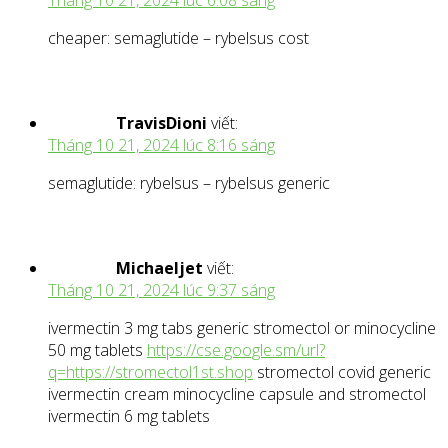
Tháng 10 21, 2024 lúc 6:08 sáng
cheaper: semaglutide – rybelsus cost
TravisDioni
viết:
Tháng 10 21, 2024 lúc 8:16 sáng
semaglutide: rybelsus – rybelsus generic
Michaeljet
viết:
Tháng 10 21, 2024 lúc 9:37 sáng
ivermectin 3 mg tabs generic stromectol or minocycline
50 mg tablets
https://cse.google.sm/url?
q=https://stromectol1st.shop
stromectol covid generic
ivermectin cream minocycline capsule and stromectol
ivermectin 6 mg tablets