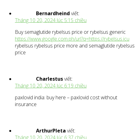
Bernardheind
viết:
Tháng 10 20, 2024 lúc 5:15 chiều
Buy semaglutide rybelsus price or rybelsus generic
https://www.google.com.ph/url?q=https://rybelsus.icu
rybelsus rybelsus price more and semaglutide rybelsus
price
Charlestus
viết:
Tháng 10 20, 2024 lúc 6:19 chiều
paxlovid india: buy here – paxlovid cost without
insurance
ArthurPleta
viết:
Tháng 10 20, 2024 lúc 6:37 chiều