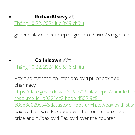
RichardUsevy
viết:
Tháng 10 22, 2024 lúc 3:49 chiều
generic plavix check clopidogrel pro Plavix 75 mg price
ColinIsown
viết:
Tháng 10 22, 2024 lúc 6:16 chiều
Paxlovid over the counter paxlovid pill or paxlovid
pharmacy
https://date.gov.md/ckan/ru/api/1/util/snippet/api_info.htm
resource_id=a0321cc2-badb-4502-9c51-
d8bb8d029c54&datastore_root_url=http://paxlovid1st.s
paxlovid for sale Paxlovid over the counter paxlovid
price and п»їpaxlovid Paxlovid over the counter