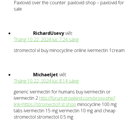
Paxlovid over the counter: paxlovid shop – paxlovid for
sale
RichardUsevy
viết:
Tháng 10 22, 2024 lúc 7:24 sáng
stromectol xl buy minocycline online ivermectin 1cream
Michaeljet
viết:
Tháng 10 22, 2024 lúc 8:14 sáng
generic ivermectin for humans buy ivermectin or
ivermectin 2
http://forum.growkind.com/proxy.php?
link=https://stromectol1st.shop
minocycline 100 mg
tabs ivermectin 15 mg ivermectin 10 mg and cheap
stromectol stromectol 0.5 mg