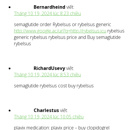
Bernardheind
viết:
Tháng 10 19, 2024 lúc 8:23 chiều
semaglutide order Rybelsus or rybelsus generic
http://www.google.ac/url?q=http://rybelsus.icu
rybelsus
generic rybelsus rybelsus price and Buy semaglutide
rybelsus
RichardUsevy
viết:
Tháng 10 19, 2024 lúc 8:53 chiều
semaglutide rybelsus cost buy rybelsus
Charlestus
viết:
Tháng 10 19, 2024 lúc 10:05 chiều
plavix medication: plavix price – buy clopidogrel