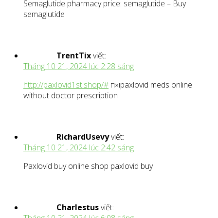
Semaglutide pharmacy price: semaglutide – Buy
semaglutide
TrentTix
viết:
Tháng 10 21, 2024 lúc 2:28 sáng
http://paxlovid1st.shop/#
п»їpaxlovid meds online
without doctor prescription
RichardUsevy
viết:
Tháng 10 21, 2024 lúc 2:42 sáng
Paxlovid buy online shop paxlovid buy
Charlestus
viết: