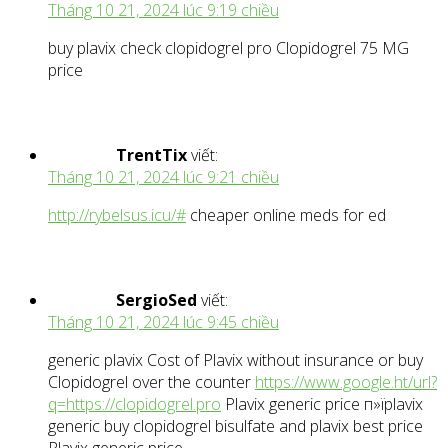
Tháng 10 21, 2024 lúc 9:19 chiều
buy plavix check clopidogrel pro Clopidogrel 75 MG
price
TrentTix
viết:
Tháng 10 21, 2024 lúc 9:21 chiều
http://rybelsus.icu/#
cheaper online meds for ed
SergioSed
viết:
Tháng 10 21, 2024 lúc 9:45 chiều
generic plavix Cost of Plavix without insurance or buy
Clopidogrel over the counter
https://www.google.ht/url?
q=https://clopidogrel.pro
Plavix generic price п»їplavix
generic buy clopidogrel bisulfate and plavix best price