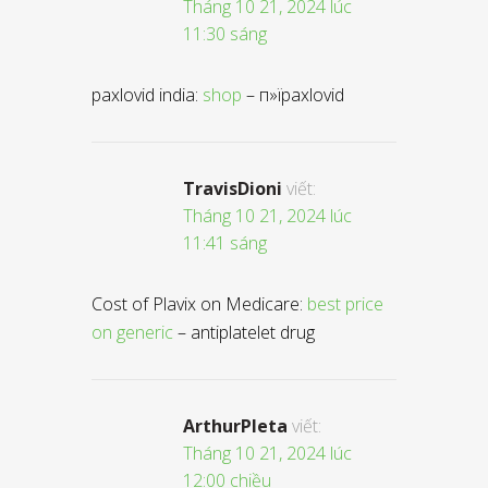
Tháng 10 21, 2024 lúc
11:30 sáng
paxlovid india:
shop
– п»їpaxlovid
TravisDioni
viết:
Tháng 10 21, 2024 lúc
11:41 sáng
Cost of Plavix on Medicare:
best price
on generic
– antiplatelet drug
ArthurPleta
viết:
Tháng 10 21, 2024 lúc
12:00 chiều