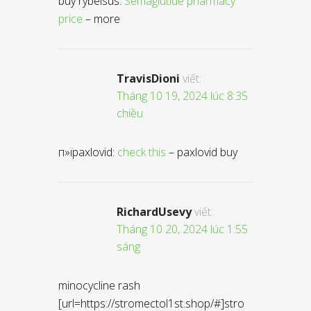
buy rybelsus:
Semaglutide pharmacy
price
– more
TravisDioni
viết:
Tháng 10 19, 2024 lúc 8:35
chiều
п»їpaxlovid:
check this
– paxlovid buy
RichardUsevy
viết:
Tháng 10 20, 2024 lúc 1:55
sáng
minocycline rash
[url=https://stromectol1st.shop/#]stro