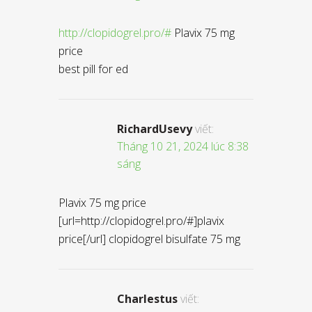
http://clopidogrel.pro/#
Plavix 75 mg
price
best pill for ed
RichardUsevy
viết:
Tháng 10 21, 2024 lúc 8:38
sáng
Plavix 75 mg price
[url=http://clopidogrel.pro/#]plavix
price[/url] clopidogrel bisulfate 75 mg
Charlestus
viết: