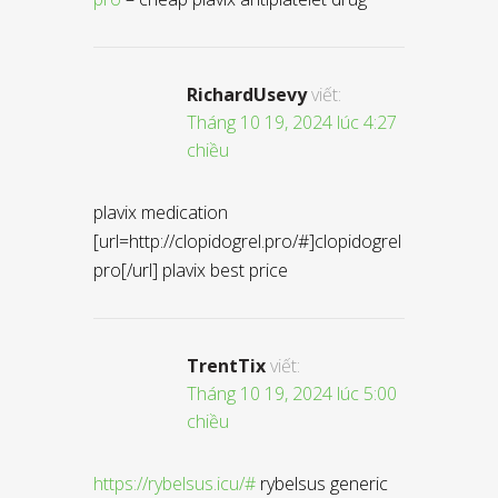
RichardUsevy
viết:
Tháng 10 19, 2024 lúc 4:27
chiều
plavix medication
[url=http://clopidogrel.pro/#]clopidogrel
pro[/url] plavix best price
TrentTix
viết:
Tháng 10 19, 2024 lúc 5:00
chiều
https://rybelsus.icu/#
rybelsus generic