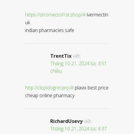
https://stromectol1st.shop/#
ivermectin
uk
indian pharmacies safe
TrentTix
viết:
Tháng 10 21, 2024 lúc 3:51
chiều
http://clopidogrel.pro/#
plavix best price
cheap online pharmacy
RichardUsevy
viết:
Tháng 10 21, 2024 lúc 4:37