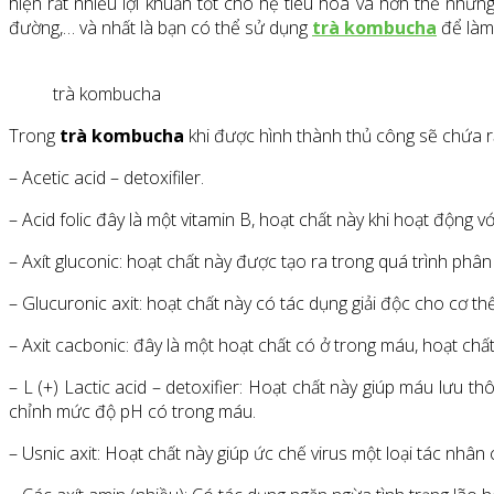
hiện rất nhiều lợi khuẩn tốt cho hệ tiêu hoá và hơn thế nhữn
đường,… và nhất là bạn có thể sử dụng
trà kombucha
để làm 
trà kombucha
Trong
trà kombucha
khi được hình thành thủ công sẽ chứa r
– Acetic acid – detoxifiler.
– Acid folic đây là một vitamin B, hoạt chất này khi hoạt động
– Axít gluconic: hoạt chất này được tạo ra trong quá trình ph
– Glucuronic axit: hoạt chất này có tác dụng giải độc cho cơ t
– Axit cacbonic: đây là một hoạt chất có ở trong máu, hoạt ch
– L (+) Lactic acid – detoxifier: Hoạt chất này giúp máu lưu 
chỉnh mức độ pH có trong máu.
– Usnic axit: Hoạt chất này giúp ức chế virus một loại tác nhân c