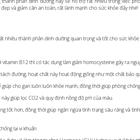
g thành phần dinh dưỡng này sẽ hỗ trợ rất nhiều trong việc ph
đẹp và giảm cân an toàn, rất lành mạnh cho sức khỏe đấy nhé!
ất nhiều thành phần dinh dưỡng quan trọng và tốt cho sức khỏe
 với vitamin B12 thì có tác dụng làm giảm homocysteine gây ra ng
ân tách đường, hoạt chất này hoạt động giống như một chất bảo 
hể giúp cho gan luôn luôn khỏe mạnh, đồng thời giúp phòng chống 
ất này giúp lọc CO2 và quy định nồng độ pH của máu.
thông tốt hơn, đồng thời giúp ngăn ngừa tình trạng sâu răng và t
hống lại vi khuẩn.