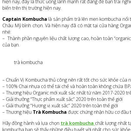
hiện nay, đây là thức uống lành mạnh rất đáng để bạn trải ngh
biến trên thị trường hiện nay.
Captain Kombucha
là sản phẩm trà lên men kombucha nổi 
Châu Mỹ bình chọn. Và hiện nay đã có mặt tại cửa hàng Orga
nhé:
– Thành phần nguyên liệu chất lượng cao, hoàn toàn “organic
của bạn.
trà kombucha
– Chuẩn Vị Kombucha thủ công nên rất tốt cho sức khỏe của n
– 100% Chai nhựa có thể tái chế và hoàn toàn không chứa BPA 
– Thương hiệu Organic mới xuất sắc nhất từ năm 2017-2020 trên
– Giải thưởng “Thực phẩm xuất sắc” 2020 trên toàn thế giới
– Giải thưởng “Hương vị xuất sắc” 2020 trên toàn thế giới
– Thương hiệu
Trà Kombucha
được chứng nhận hữu cơ đầu ti
Hãy đồng hành và lựa chọn
trà kombucha
chất lượng nhất t
kombucha bạn sẽ thấy những điều tuyệt vời nhất cho sức khỏe