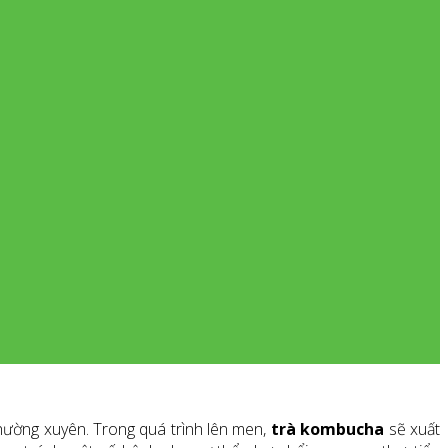
hường xuyên. Trong quá trình lên men,
trà kombucha
sẽ xuất