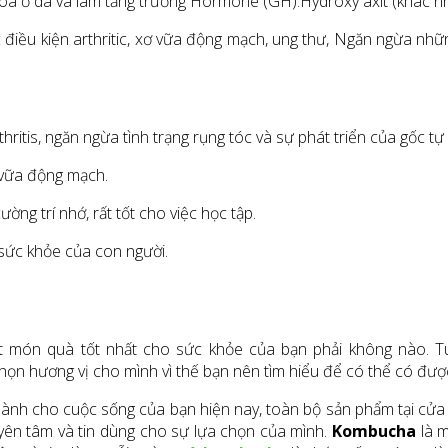
 hóa ở da và làm tăng trưởng Hormone (GH).Hydroxy axit (khác n
điều kiện arthritic, xơ vữa động mạch, ung thư, Ngăn ngừa nhữn
hritis, ngăn ngừa tình trạng rụng tóc và sự phát triển của gốc t
 vữa động mạch.
ng trí nhớ, rất tốt cho việc học tập.
 sức khỏe của con người.
 món quà tốt nhất cho sức khỏe của bạn phải không nào. Tuy 
ọn hương vị cho mình vì thế bạn nên tìm hiểu để có thể có đượ
t dành cho cuộc sống của bạn hiện nay, toàn bộ sản phẩm tại c
yên tâm và tin dùng cho sự lựa chọn của mình.
Kombucha
là m