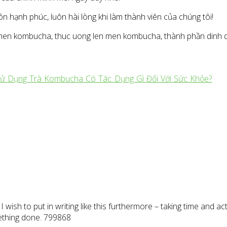
ôn hạnh phúc, luôn hài lòng khi làm thành viên của chúng tôi!
 men kombucha, thuc uong len men kombucha, thành phần dinh 
ử Dụng Trà Kombucha Có Tác Dụng Gì Đối Với Sức Khỏe?
 wish to put in writing like this furthermore – taking time and a
mething done. 799868