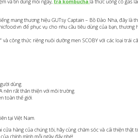
iệm và tin dùng mỗi ngày,
trà kombucha
là thức uống có gas l
tiếng mang thương hiệu GUTsy Captain – Bồ Đào Nha, đây là t
nicfood.vn để phục vụ cho nhu cầu tiêu dùng của bạn, thương 
” và công thức riêng nuôi dưỡng men SCOBY với các loại trái câ
gười dùng.
nên rất thân thiện với môi trường.
 toàn thế giới.
ên tại Việt Nam.
ại cửa hàng của chúng tôi, hãy cùng chăm sóc và cải thiện thật
 của chính mình mỗi ngày đấy nhé!