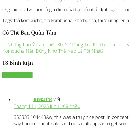
Organicfood.vn luôn là gia đình của bạn và nhất định bạn sẽ lu
Tags: trà kombucha, tra kombucha, kombucha, thức uống lên
Có Thể Bạn Quân Tâm
Những Lưu Ý Cần Thiết Khi Sử Dụng Trà Kombucha
S
Kombucha Nên Dùng Như Thế Nào Là Tốt Nhất?
18 Bình luận
Để lại bình luận
ลดผมร่วง
viết:
Tháng 4 11, 2025 lúc 11:08 chiều
353333 104443Aw, this was a truly nice post. In concept I
say I procrastinate alot and not at all appear to get so