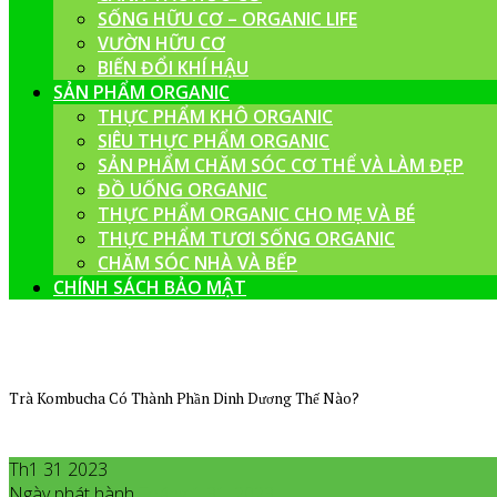
SỐNG HỮU CƠ – ORGANIC LIFE
VƯỜN HỮU CƠ
BIẾN ĐỔI KHÍ HẬU
SẢN PHẨM ORGANIC
THỰC PHẨM KHÔ ORGANIC
SIÊU THỰC PHẨM ORGANIC
SẢN PHẨM CHĂM SÓC CƠ THỂ VÀ LÀM ĐẸP
ĐỒ UỐNG ORGANIC
THỰC PHẨM ORGANIC CHO MẸ VÀ BÉ
THỰC PHẨM TƯƠI SỐNG ORGANIC
CHĂM SÓC NHÀ VÀ BẾP
CHÍNH SÁCH BẢO MẬT
Trà Kombucha Có Thành Phần Dinh Dương Thế Nào?
Th1 31 2023
Ngày phát hành
Tháng 1
31
,
2023