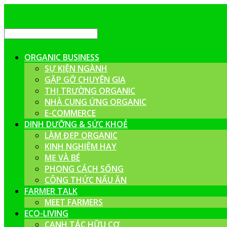
ORGANIC BUSINESS
SỰ KIỆN NGÀNH
GẶP GỠ CHUYÊN GIA
THỊ TRƯỜNG ORGANIC
NHÀ CUNG ỨNG ORGANIC
E-COMMERCE
DINH DƯỠNG & SỨC KHOẺ
LÀM ĐẸP ORGANIC
KINH NGHIỆM HAY
MẸ VÀ BÉ
PHONG CÁCH SỐNG
CÔNG THỨC NẤU ĂN
FARMER TALK
MEET FARMERS
ECO-LIVING
CANH TÁC HỮU CƠ