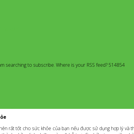
dHongNgoc
am searching to subscribe. Where is your RSS feed? 514854
trà organic
hỏe
nên rất tốt cho sức khỏe của bạn nếu được sử dụng hợp lý và t