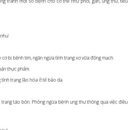
òng tránh một số bệnh cho cơ thể như phổi, gan, ung thư, tiểu
 như:
uy cơ bị bệnh tim, ngăn ngừa tình trạng xơ vữa động mạch.
quản thực phẩm.
tình trạng lão hóa ở tế bào da.
ình trạng táo bón. Phòng ngừa bệnh ung thư thông qua việc điều