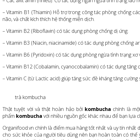
– Các axít amin (nhiều): Có tác dụng ngăn ngừa tình trạng lão
– Vitamin B1 (Thiamin) Hỗ trợ trong công tác phòng chống các 
não, và chất kích thích hệ thống miễn dịch.
– Vitamin B2 (Riboflavin) có tác dụng phòng chống dị ứng.
– Vitamin B3 (Niacin, niacinamide) có tác dụng phòng chống art
– Vitamin B6 (Pyridoxin) có tác dụng phòng ngừa tình trạng xơ
– Vitamin B12 (Cobalamin, cyanocobalamin) có tác dụng tăng cườ
– Vitamin C (từ Lactic acid) giúp tăng sức đề kháng tăng cường
trà kombucha
Thật tuyệt vời và thật hoàn hảo bởi
kombucha
chính là một
phẩm
kombucha
với nhiều nguồn gốc khác nhau để bạn lựa ch
Organifood.vn chính là điểm mua hàng tốt nhất và uy tín nhấ
cho sức khỏe của người tiêu dùng nên bạn hoàn toàn có thể 