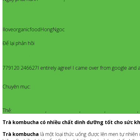
IloveorganicfoodHongNgoc
All posts from Iloveorganicfoo
18
Để lại phản hồi
ร้านขายพระ เสาชิงช้า
779120 246627I entirely agree! I came over from google and 
Thêm bình luận
Chuyên mục:
Đồ Uống Organic
Thẻ:
trà dinh dưỡng
,
trà dưỡng sinh
,
trà hữu cơ
,
trà kombucha
,
Trà kombucha có nhiều chất dinh dưỡng tốt cho sức k
Trà kombucha
là một loại thức uống được lên men tự nhiên 