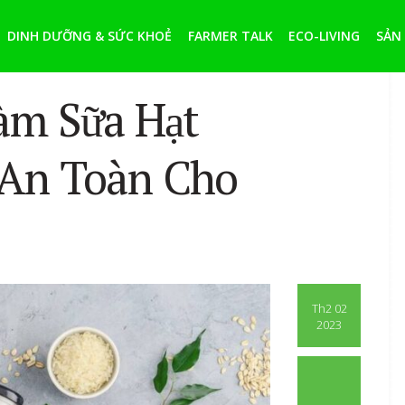
DINH DƯỠNG & SỨC KHOẺ
FARMER TALK
ECO-LIVING
SẢN
àm Sữa Hạt
 An Toàn Cho
Th2 02
2023