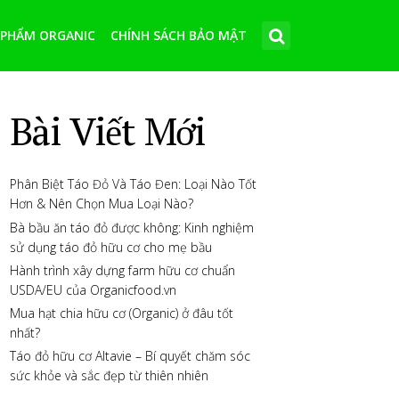
 PHẨM ORGANIC
CHÍNH SÁCH BẢO MẬT
Bài Viết Mới
Phân Biệt Táo Đỏ Và Táo Đen: Loại Nào Tốt
Hơn & Nên Chọn Mua Loại Nào?
Bà bầu ăn táo đỏ được không: Kinh nghiệm
sử dụng táo đỏ hữu cơ cho mẹ bầu
Hành trình xây dựng farm hữu cơ chuẩn
USDA/EU của Organicfood.vn
Mua hạt chia hữu cơ (Organic) ở đâu tốt
nhất?
Táo đỏ hữu cơ Altavie – Bí quyết chăm sóc
sức khỏe và sắc đẹp từ thiên nhiên