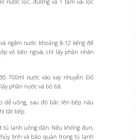
l nước lọc, đường và 1 tấm vải lọc
và ngâm nước khoảng 8-12 tiếng để
lớp vỏ bên ngoài, chỉ lấy phần nhân
.
 đổ 700ml nước vào xay nhuyễn. Đổ
 lấy phần nước và bỏ bã.
o dễ uống, sau đó bắc lên bếp nấu
ì tắt bếp.
át tủ lạnh uống dần. Nếu không đun,
hủy tinh và bảo quản trong tủ lạnh