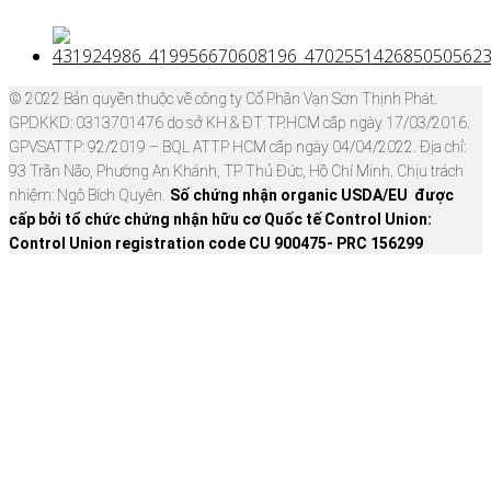
© 2022 Bản quyền thuộc về công ty Cổ Phần Vạn Sơn Thịnh Phát.
GPDKKD: 0313701476 do sở KH & ĐT TP.HCM cấp ngày 17/03/2016.
GPVSATTP: 92/2019 – BQL ATTP HCM cấp ngày 04/04/2022. Địa chỉ:
93 Trần Não, Phường An Khánh, TP Thủ Đức, Hồ Chí Minh. Chịu trách
nhiệm: Ngô Bích Quyên.
Số chứng nhận organic USDA/EU được
cấp bởi tổ chức chứng nhận hữu cơ Quốc tế Control Union:
Control Union registration code CU 900475- PRC 156299