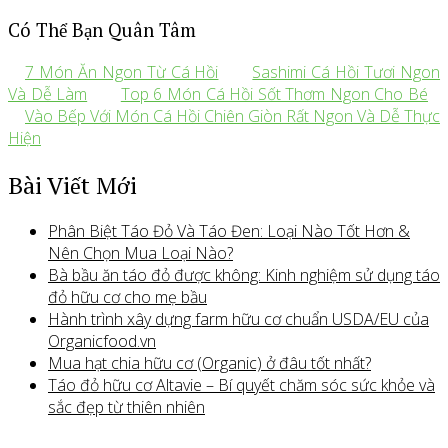
Có Thể Bạn Quân Tâm
7 Món Ăn Ngon Từ Cá Hồi
Sashimi Cá Hồi Tươi Ngon
Và Dễ Làm
Top 6 Món Cá Hồi Sốt Thơm Ngon Cho Bé
Vào Bếp Với Món Cá Hồi Chiên Giòn Rất Ngon Và Dễ Thực
Hiện
Bài Viết Mới
Phân Biệt Táo Đỏ Và Táo Đen: Loại Nào Tốt Hơn &
Nên Chọn Mua Loại Nào?
Bà bầu ăn táo đỏ được không: Kinh nghiệm sử dụng táo
đỏ hữu cơ cho mẹ bầu
Hành trình xây dựng farm hữu cơ chuẩn USDA/EU của
Organicfood.vn
Mua hạt chia hữu cơ (Organic) ở đâu tốt nhất?
Táo đỏ hữu cơ Altavie – Bí quyết chăm sóc sức khỏe và
sắc đẹp từ thiên nhiên