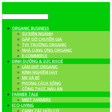
ORGANIC BUSINESS
SỰ KIỆN NGÀNH
GẶP GỠ CHUYÊN GIA
THỊ TRƯỜNG ORGANIC
NHÀ CUNG ỨNG ORGANIC
E-COMMERCE
DINH DƯỠNG & SỨC KHOẺ
LÀM ĐẸP ORGANIC
KINH NGHIỆM HAY
MẸ VÀ BÉ
PHONG CÁCH SỐNG
CÔNG THỨC NẤU ĂN
FARMER TALK
MEET FARMERS
ECO-LIVING
CANH TÁC HỮU CƠ