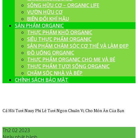
SỐNG HỮU CƠ – ORGANIC LIFE
VƯỜN HỮU CƠ
BIẾN ĐỔI KHÍ HẬU
SẢN PHẨM ORGANIC
THỰC PHẨM KHÔ ORGANIC
SIÊU THỰC PHẨM ORGANIC
SẢN PHẨM CHĂM SÓC CƠ THỂ VÀ LÀM ĐẸP
ĐỒ UỐNG ORGANIC
THỰC PHẨM ORGANIC CHO MẸ VÀ BÉ
THỰC PHẨM TƯƠI SỐNG ORGANIC
CHĂM SÓC NHÀ VÀ BẾP
CHÍNH SÁCH BẢO MẬT
Cá Hồi Tươi Nauy Phi Lê Tươi Ngon Chuẩn Vị Cho Món Ăn Của Bạn
Th2 02 2023
Ngày phát hành
Tháng 2
02
,
2023