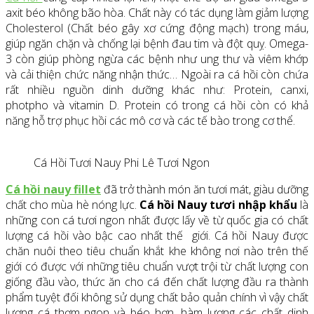
axit béo không bão hòa. Chất này có tác dụng làm giảm lượng
Cholesterol (Chất béo gây xơ cứng động mạch) trong máu,
giúp ngăn chặn và chống lại bệnh đau tim và đột quỵ. Omega-
3 còn giúp phòng ngừa các bệnh như ung thư và viêm khớp
và cải thiện chức năng nhận thức… Ngoài ra cá hồi còn chứa
rất nhiều nguồn dinh dưỡng khác như: Protein, canxi,
photpho và vitamin D. Protein có trong cá hồi còn có khả
năng hỗ trợ phục hồi các mô cơ và các tế bào trong cơ thể.
Cá Hồi Tươi Nauy Phi Lê Tươi Ngon
Cá hồi nauy fillet
đã trở thành món ăn tươi mát, giàu dưỡng
chất cho mùa hè nóng lực.
Cá hồi Nauy tươi nhập khẩu
là
những con cá tươi ngon nhất được lấy về từ quốc gia có chất
lượng cá hồi vào bậc cao nhất thế giới. Cá hồi Nauy được
chăn nuôi theo tiêu chuẩn khắt khe không nơi nào trên thế
giới có được với những tiêu chuẩn vượt trội từ chất lượng con
giống đầu vào, thức ăn cho cá đến chất lượng đầu ra thành
phẩm tuyệt đối không sử dụng chất bảo quản chính vì vậy chất
lượng cá thơm ngon và béo hơn, hàm lượng các chất dinh