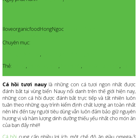
IloveorganicfoodHongNgoc
All posts from
IloveorganicfoodHongNgoc
Chuyên mục:
Kinh Nghiệm Hay
,
Siêu Thực Phẩm Organic
Thẻ:
cá hồi
,
cá hồi organic
,
file cá hồi
,
món ăn từ cá hồi
,
thịt cá
hồi
Cá hồi tươi nauy
là những con cá tươi ngon nhất được
đánh bắt tại vùng biển Nauy nổi danh trên thế giới hiện nay,
những con cá hồi được đánh bắt trực tiếp và tất nhiên luôn
tuân theo những quy trình kiểm định chất lượng an toàn nhất
nên khi đến tay người tiêu dùng vẫn luôn đảm bảo giữ nguyên
hương vị và hàm lượng dinh dưỡng thiếu yếu nhất cho món ăn
của bạn đấy nhé!!
Cá hồi
cung cấp nhiều lợi ích, một chế độ ăn giàu omega-3