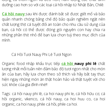
dưỡng cao hơn so với các loại cá hồi nhập từ Nhật Bản, Chilê.
Cá hồi nauy
sau khi được đánh bắt sẽ được giết mổ và bảo
quản nhanh chóng bằng chế độ bảo quản nghiêm ngặt nên
chất lượng thịt cá tuyệt đối an toàn cho nhu cầu sử dụng của
bạn, cá hồi có thể được đóng gói nguyên con hay chia ra
những phần thịt nhỏ để bạn lựa chọn tuỳ theo mục đích của
mình.
Cá Hồi Tươi Nauy Phi Lê Tươi Ngon
Organic food nhập khẩu trực tiếp
cá hồi
nauy phi lê
chất
lượng nhất mỗi tuần nên đảm bảo độ tươi ngon nhất cho món
ăn của bạn, hãy lựa chọn theo sở thích và hãy bắt tay thực
hiện ngay những món ăn thật hoàn hảo và thật tuyệt vời cho
sức khỏe của gia đình nhé!!
Tags: cá hồi nauy phi lê, ca hoi nauy phi le, cá hồi hữu cơ, cá
hồi organic, vikenco, cá hồi nauy, ca hoi huu co, ca hoi
organic, ca hoi nauy, phile cá hồi, phile ca hoi.