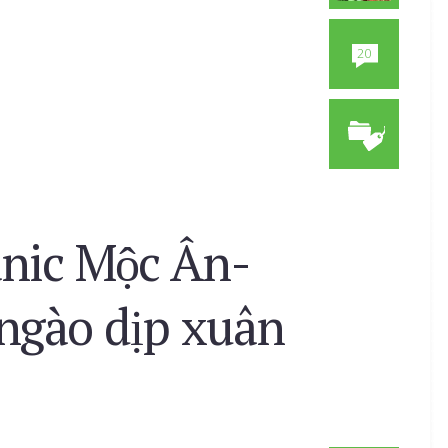
20
anic Mộc Ân-
 ngào dịp xuân