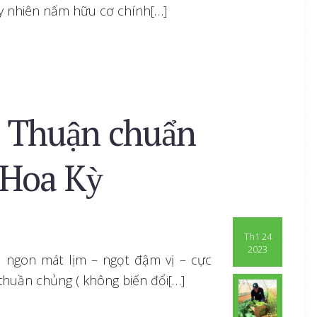
uy nhiên nấm hữu cơ chính[…]
 Thuận chuẩn
 Hoa Kỳ
Th1 24
2023
 ngon mát lịm – ngọt đậm vị – cực
 thuần chủng ( không biến đổi[…]