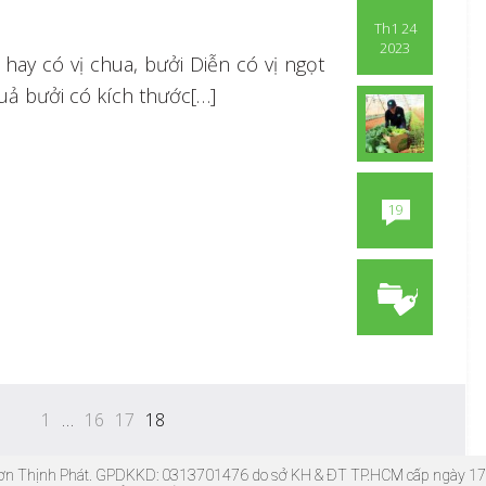
Th1 24
2023
 hay có vị chua, bưởi Diễn có vị ngọt
uả bưởi có kích thước[…]
19
1
…
16
17
18
 Sơn Thịnh Phát. GPDKKD: 0313701476 do sở KH & ĐT TP.HCM cấp ngày