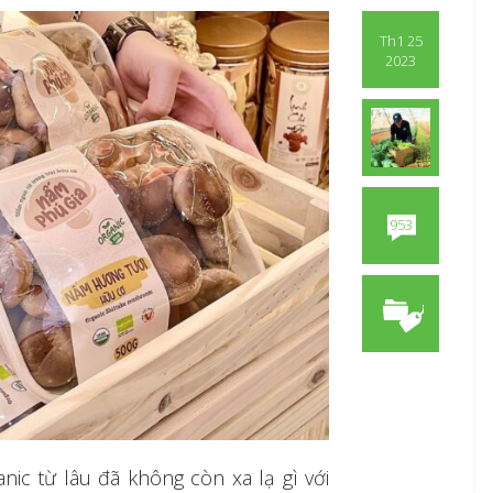
Th1 25
2023
953
ic từ lâu đã không còn xa lạ gì với