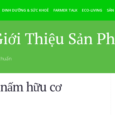
DINH DƯỠNG & SỨC KHOẺ
FARMER TALK
ECO-LIVING
SẢN
ới Thiệu Sản P
 chuẩn
 nấm hữu cơ