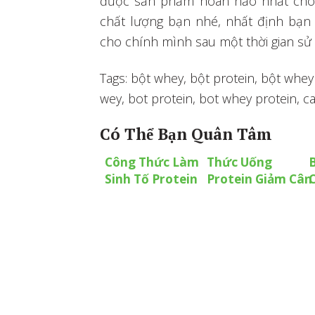
được sản phẩm hoàn hảo nhất cho 
chất lượng bạn nhé, nhất định bạn 
cho chính mình sau một thời gian sử
Tags: bột whey, bột protein, bột whe
wey, bot protein, bot whey protein, 
Có Thể Bạn Quân Tâm
Công Thức Làm
Thức Uống
Sinh Tố Protein
Protein Giảm Cân
Siêu Dinh Dưỡng
Nhanh Chóng Và
Cho Người Tập
An Toàn Hiệu
Gym
Quả