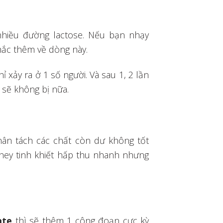
a nhiều đường lactose. Nếu bạn nhạy
hắc thêm về dòng này.
 xảy ra ở 1 số người. Và sau 1, 2 lần
 sẽ không bị nữa.
ân tách các chất còn dư không tốt
hey tinh khiết hấp thu nhanh nhưng
ate
thì sẽ thêm 1 công đoạn cực kỳ