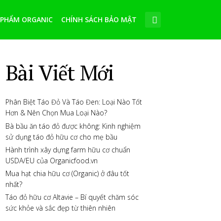
 PHẨM ORGANIC
CHÍNH SÁCH BẢO MẬT
Bài Viết Mới
Phân Biệt Táo Đỏ Và Táo Đen: Loại Nào Tốt
Hơn & Nên Chọn Mua Loại Nào?
Bà bầu ăn táo đỏ được không: Kinh nghiệm
sử dụng táo đỏ hữu cơ cho mẹ bầu
Hành trình xây dựng farm hữu cơ chuẩn
USDA/EU của Organicfood.vn
Mua hạt chia hữu cơ (Organic) ở đâu tốt
nhất?
Táo đỏ hữu cơ Altavie – Bí quyết chăm sóc
sức khỏe và sắc đẹp từ thiên nhiên