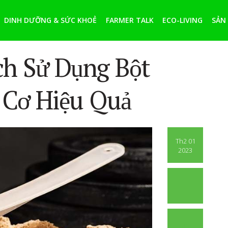
DINH DƯỠNG & SỨC KHOẺ
FARMER TALK
ECO-LIVING
SẢN
h Sử Dụng Bột
Cơ Hiệu Quả
Th2 01
2023
45