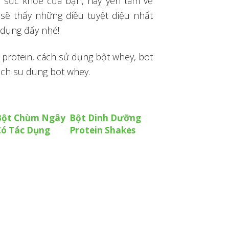
sức khỏe của bạn, hãy yên tâm về
sẽ thấy những điều tuyệt diệu nhất
 dụng đấy nhé!
y protein, cách sử dụng bột whey, bot
cach su dung bot whey.
Bột Chùm Ngây
Bột Dinh Dưỡng
Có Tác Dụng
Protein Shakes
Trong Việc Làm
Giúp Hoàn Thiện
Đẹp Mỗi Ngày
Cơ Bắp Mỗi Ngày