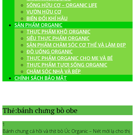
SỐNG HỮU CƠ – ORGANIC LIFE
VƯỜN HỮU CƠ
BIẾN ĐỔI KHÍ HẬU
SẢN PHẨM ORGANIC
THỰC PHẨM KHÔ ORGANIC
SIÊU THỰC PHẨM ORGANIC
SẢN PHẨM CHĂM SÓC CƠ THỂ VÀ LÀM ĐẸP
ĐỒ UỐNG ORGANIC
THỰC PHẨM ORGANIC CHO MẸ VÀ BÉ
THỰC PHẨM TƯƠI SỐNG ORGANIC
CHĂM SÓC NHÀ VÀ BẾP
CHÍNH SÁCH BẢO MẬT
Thẻ:bánh chưng bò obe
1
Bánh chưng cá hồi và thịt bò Úc Organic – Nét mới lạ cho thị