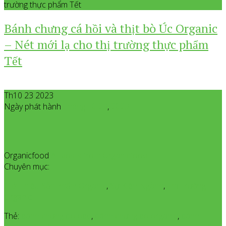
trường thực phẩm Tết
Bánh chưng cá hồi và thịt bò Úc Organic
– Nét mới lạ cho thị trường thực phẩm
Tết
Th10 23 2023
Ngày phát hành
Tháng 10
23
,
2023
Organicfood
All posts from Organicfood
Chuyên mục:
Giới Thiệu Sản Phẩm Organic
,
Sự Kiện Ngành
,
Thị Trường
Organic
Thẻ:
bánh chưng bò obe
,
bánh chưng bò organic
,
bánh