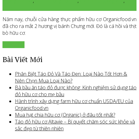
chưng các hồi
,
bánh chưng hữu cơ
,
bánh chưng organic
,
tết
2024
Năm nay, chuỗi cửa hàng thực phẩm hữu cơ Organicfood.vn
đã cho ra mắt 2 hương vị bánh Chưng mới. Đó là cá hồi và thịt
bò hữu cơ.
Xem thêm
Bài Viết Mới
Phân Biệt Táo Đỏ Và Táo Đen: Loại Nào Tốt Hơn &
Nên Chọn Mua Loại Nào?
Bà bầu ăn táo đỏ được không: Kinh nghiệm sử dụng táo
đỏ hữu cơ cho mẹ bầu
Hành trình xây dựng farm hữu cơ chuẩn USDA/EU của
Organicfood.vn
Mua hạt chia hữu cơ (Organic) ở đâu tốt nhất?
Táo đỏ hữu cơ Altavie – Bí quyết chăm sóc sức khỏe và
sắc đẹp từ thiên nhiên