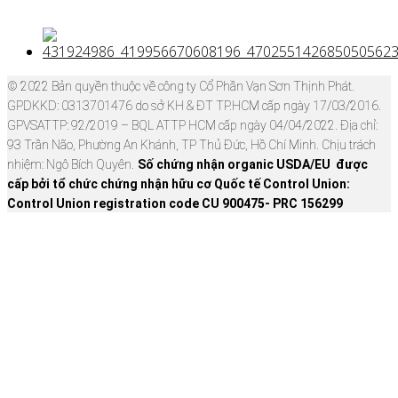
© 2022 Bản quyền thuộc về công ty Cổ Phần Vạn Sơn Thịnh Phát.
GPDKKD: 0313701476 do sở KH & ĐT TP.HCM cấp ngày 17/03/2016.
GPVSATTP: 92/2019 – BQL ATTP HCM cấp ngày 04/04/2022. Địa chỉ:
93 Trần Não, Phường An Khánh, TP Thủ Đức, Hồ Chí Minh. Chịu trách
nhiệm: Ngô Bích Quyên.
Số chứng nhận organic USDA/EU được
cấp bởi tổ chức chứng nhận hữu cơ Quốc tế Control Union:
Control Union registration code CU 900475- PRC 156299