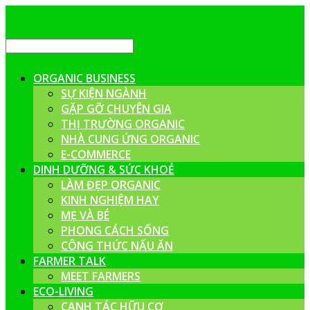
ORGANIC BUSINESS
SỰ KIỆN NGÀNH
GẶP GỠ CHUYÊN GIA
THỊ TRƯỜNG ORGANIC
NHÀ CUNG ỨNG ORGANIC
E-COMMERCE
DINH DƯỠNG & SỨC KHOẺ
LÀM ĐẸP ORGANIC
KINH NGHIỆM HAY
MẸ VÀ BÉ
PHONG CÁCH SỐNG
CÔNG THỨC NẤU ĂN
FARMER TALK
MEET FARMERS
ECO-LIVING
CANH TÁC HỮU CƠ