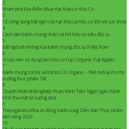
2
Khám phá Địa Điểm Mua Hạt Macca Hữu Cơ
3
12 công dụng bất ngờ của hạt Macca hữu cơ đối với sức khoẻ
4
Cách làm bánh chưng nhân cá hồi hữu cơ siêu độc lạ
5
Bất ngờ với những loại bánh chưng độc lạ ở Việt Nam
6
Vì sao nên sử dụng táo hữu cơ Fuji ( Organic Fuji Apple)
7
Bánh chưng cá hồi và thịt bò Úc Organic – Nét mới lạ cho thị
trường thực phẩm Tết
8
Doanh nhân khởi nghiệp Phan Minh Tiến: Ngọt ngào hành
trình thu mật từ cuống dừa
9
TheorganiKcoffee.vn đồng hành cùng Diễn đàn Thực phẩm
bền vững 2023
10