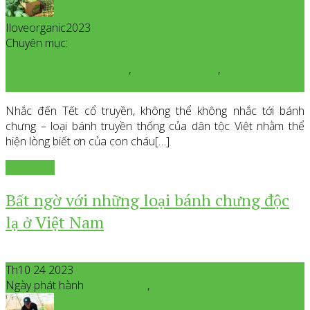
Iloveorganic2023
All posts from Iloveorganic2023
Chuyên mục:
Công Thức Nấu Ăn Ngon
,
Kinh Nghiệm Hay
,
Phong Cách
Sống
Nhắc đến Tết cổ truyền, không thể không nhắc tới bánh
chưng – loại bánh truyền thống của dân tộc Việt nhằm thể
hiện lòng biết ơn của con cháu[…]
Xem thêm
Bất ngờ với những loại bánh chưng độc
lạ ở Việt Nam
Th10 24 2023
Ngày phát hành
Tháng 10
24
,
2023