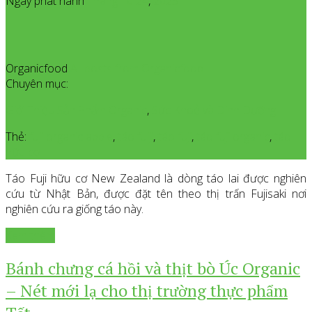
Ngày phát hành
Tháng 10
24
,
2023
Organicfood
All posts from Organicfood
Chuyên mục:
Giới Thiệu Sản Phẩm Organic
,
Sức Khoẻ và Dinh Dưỡng
Thẻ:
fuji organic apple
,
táo fuiji
,
táo fuji
,
táo fuji organic
,
táo
hữu cơ
Táo Fuji hữu cơ New Zealand là dòng táo lai được nghiên
cứu từ Nhật Bản, được đặt tên theo thị trấn Fujisaki nơi
nghiên cứu ra giống táo này.
Xem thêm
Bánh chưng cá hồi và thịt bò Úc Organic
– Nét mới lạ cho thị trường thực phẩm