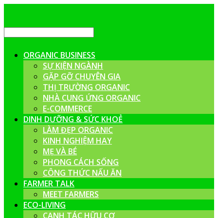
ORGANIC BUSINESS
SỰ KIỆN NGÀNH
GẶP GỠ CHUYÊN GIA
THỊ TRƯỜNG ORGANIC
NHÀ CUNG ỨNG ORGANIC
E-COMMERCE
DINH DƯỠNG & SỨC KHOẺ
LÀM ĐẸP ORGANIC
KINH NGHIỆM HAY
MẸ VÀ BÉ
PHONG CÁCH SỐNG
CÔNG THỨC NẤU ĂN
FARMER TALK
MEET FARMERS
ECO-LIVING
CANH TÁC HỮU CƠ