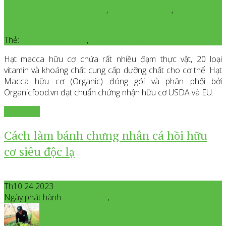
Giới Thiệu Sản Phẩm Organic
,
Kinh Nghiệm Hay
,
Sức Khoẻ và
Dinh Dưỡng
Thẻ:
hạt macca organic
,
macca hữu cơ
Hạt macca hữu cơ chứa rất nhiều đạm thực vật, 20 loại
vitamin và khoáng chất cung cấp dưỡng chất cho cơ thể. Hạt
Macca hữu cơ (Organic) đóng gói và phân phối bởi
Organicfood.vn đạt chuẩn chứng nhận hữu cơ USDA và EU.
Xem thêm
Cách làm bánh chưng nhân cá hồi hữu
cơ siêu độc lạ
Th10 24 2023
Ngày phát hành
Tháng 10
24
,
2023