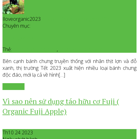
Iloveorganic2023
All posts from Iloveorganic2023
Chuyên mục:
Uncategorized
Thẻ:
bánh chưng organic
,
Thực Phẩm Organic
Bên cạnh bánh chưng truyền thống với nhân thịt lợn và đỗ
xanh, thị trường Tết 2023 xuất hiện nhiều loại bánh chưng
độc đáo, mới lạ cả về hình[…]
Xem thêm
Vì sao nên sử dụng táo hữu cơ Fuji (
Organic Fuji Apple)
Th10 24 2023