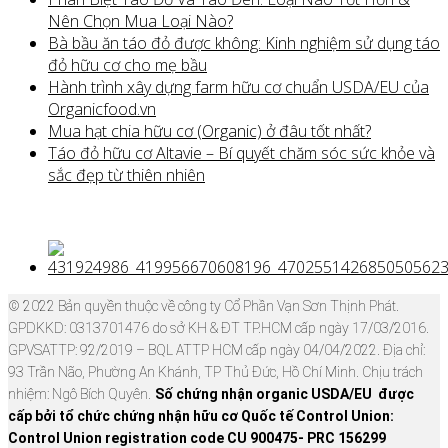
Nên Chọn Mua Loại Nào?
Bà bầu ăn táo đỏ được không: Kinh nghiệm sử dụng táo
đỏ hữu cơ cho mẹ bầu
Hành trình xây dựng farm hữu cơ chuẩn USDA/EU của
Organicfood.vn
Mua hạt chia hữu cơ (Organic) ở đâu tốt nhất?
Táo đỏ hữu cơ Altavie – Bí quyết chăm sóc sức khỏe và
sắc đẹp từ thiên nhiên
© 2022 Bản quyền thuộc về công ty Cổ Phần Vạn Sơn Thịnh Phát.
GPDKKD: 0313701476 do sở KH & ĐT TP.HCM cấp ngày 17/03/2016.
GPVSATTP: 92/2019 – BQL ATTP HCM cấp ngày 04/04/2022. Địa chỉ:
93 Trần Não, Phường An Khánh, TP Thủ Đức, Hồ Chí Minh. Chịu trách
nhiệm: Ngô Bích Quyên.
Số chứng nhận organic USDA/EU được
cấp bởi tổ chức chứng nhận hữu cơ Quốc tế Control Union:
Control Union registration code CU 900475- PRC 156299