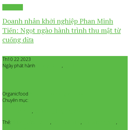
Xem thêm
Doanh nhân khởi nghiệp Phan Minh
Tiến: Ngọt ngào hành trình thu mật từ
cuống dừa
Th10 22 2023
Ngày phát hành
Tháng 10
22
,
2023
Organicfood
All posts from Organicfood
Chuyên mục:
Meet Farmers
,
Nhà Cung Ứng Organic
Thẻ:
đường dừa hữu cơ
,
mật dừa nước
,
mật dừa organic
,
organic sugar