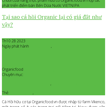
Chuỗi cửa hàng thực phẩm hữu cơ Organicfood.vn hợp tác
phát triển điểm bán Bến Dừa Nước VIETNIPA
Tại sao cá hồi Organic lại có giá đắt như
vậy?
Th10 28 2023
Ngày phát hành
Tháng 10
28
,
2023
Organicfood
All posts from Organicfood
Chuyên mục:
Giới Thiệu Sản Phẩm Organic
,
Thực Phẩm Tươi Sống Organic
Thẻ:
cá hồi hữu cơ
,
cá hồi organic
Cá Hồi hữu cơ tại Organicfood.vn được nhập từ farm Vikenco,
một trong số ít các trang trại nổi tiếng tại Nauy được cấp