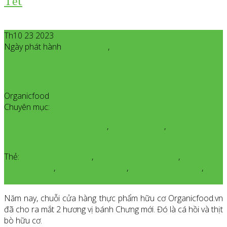
Tết
Th10 23 2023
Ngày phát hành
Tháng 10
23
,
2023
Organicfood
All posts from Organicfood
Chuyên mục:
Giới Thiệu Sản Phẩm Organic
,
Sự Kiện Ngành
,
Thị Trường
Organic
Thẻ:
bánh chưng bò obe
,
bánh chưng bò organic
,
bánh
chưng các hồi
,
bánh chưng hữu cơ
,
bánh chưng organic
,
tết
2024
Năm nay, chuỗi cửa hàng thực phẩm hữu cơ Organicfood.vn
đã cho ra mắt 2 hương vị bánh Chưng mới. Đó là cá hồi và thịt
bò hữu cơ.