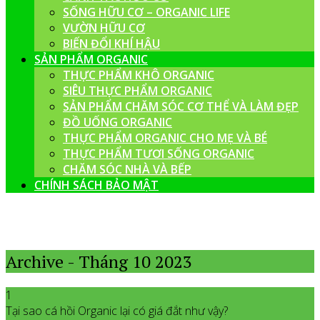
SỐNG HỮU CƠ – ORGANIC LIFE
VƯỜN HỮU CƠ
BIẾN ĐỔI KHÍ HẬU
SẢN PHẨM ORGANIC
THỰC PHẨM KHÔ ORGANIC
SIÊU THỰC PHẨM ORGANIC
SẢN PHẨM CHĂM SÓC CƠ THỂ VÀ LÀM ĐẸP
ĐỒ UỐNG ORGANIC
THỰC PHẨM ORGANIC CHO MẸ VÀ BÉ
THỰC PHẨM TƯƠI SỐNG ORGANIC
CHĂM SÓC NHÀ VÀ BẾP
CHÍNH SÁCH BẢO MẬT
Archive - Tháng 10 2023
1
Tại sao cá hồi Organic lại có giá đắt như vậy?