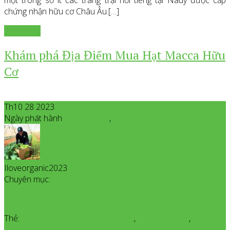
chứng nhận hữu cơ Châu Âu.[…]
Xem thêm
Khám phá Địa Điểm Mua Hạt Macca Hữu
Cơ
Th10 28 2023
Ngày phát hành
Tháng 10
28
,
2023
Iloveorganic2023
All posts from Iloveorganic2023
Chuyên mục:
Thực Phẩm Khô Organic
Thẻ:
khám phá đại điểm mua macca
,
macca hữu cơ
,
macca
mua ở đâu