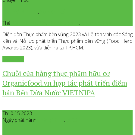
Chuyên mục:
Biến Đổi Khí Hậu
,
Sự Kiện Ngành
Thẻ:
Cà Phê Hữu Cơ
,
cà phê organic
,
organiccoffee
Diễn đàn Thực phẩm bền vững 2023 và Lễ tôn vinh các Sáng
kiến và Nỗ lực phát triển Thực phẩm bền vững (Food Hero
Awards 2023), vừa diễn ra tại TP.HCM.
Xem thêm
Chuỗi cửa hàng thực phẩm hữu cơ
Organicfood.vn hợp tác phát triển điểm
bán Bến Dừa Nước VIETNIPA
Th10 15 2023
Ngày phát hành
Tháng 10
15
,
2023