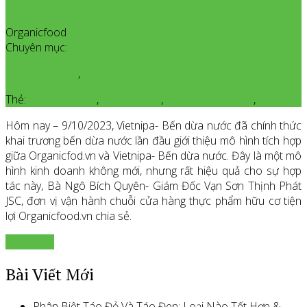
Organicfood
All posts from Organicfood
Chuyên mục:
Sự Kiện Ngành
,
Thị Trường Organic
Thẻ:
bến dừa nước
,
organicfood
,
Sản phẩm Organic
,
vietnipa
Hôm nay – 9/10/2023, Vietnipa- Bến dừa nước đã chính thức
khai trương bến dừa nước lần đầu giới thiệu mô hình tích hợp
giữa Organicfod.vn và Vietnipa- Bến dừa nước. Đây là một mô
hình kinh doanh không mới, nhưng rất hiệu quả cho sự hợp
tác này, Bà Ngô Bích Quyên- Giám Đốc Vạn Sơn Thịnh Phát
JSC, đơn vị vận hành chuỗi cửa hàng thực phẩm hữu cơ tiện
lợi Organicfood.vn chia sẻ.
Xem thêm
Bài Viết Mới
Phân Biệt Táo Đỏ Và Táo Đen: Loại Nào Tốt Hơn &