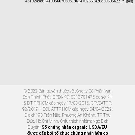
© 2022 Bản quyền thuộc về công ty Cổ Phần Vạn
Sơn Thịnh Phát. GPDKKD: 0313701476 do sở KH
& ĐT TP.HCM cấp ngày 17/03/2016. GPVSATTP:
92/2019 – BQL ATTP HCM cấp ngày 04/04/2022.
Địa chỉ: 93 Trần Não, Phường An Khánh, TP Thủ
Đức, Hồ Chí Minh. Chịu trách nhiệm: Ngô Bích
Quyên.
Số chứng nhận organic USDA/EU
được cấp bởi tổ chức chứng nhận hữu cơ