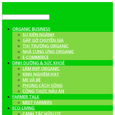
ORGANIC BUSINESS
SỰ KIỆN NGÀNH
GẶP GỠ CHUYÊN GIA
THỊ TRƯỜNG ORGANIC
NHÀ CUNG ỨNG ORGANIC
E-COMMERCE
DINH DƯỠNG & SỨC KHOẺ
LÀM ĐẸP ORGANIC
KINH NGHIỆM HAY
MẸ VÀ BÉ
PHONG CÁCH SỐNG
CÔNG THỨC NẤU ĂN
FARMER TALK
MEET FARMERS
ECO-LIVING
CANH TÁC HỮU CƠ