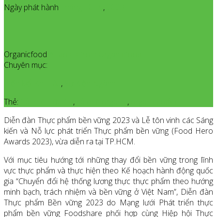
Ngày phát hành
Tháng 10
15
,
2023
Organicfood
All posts from Organicfood
Chuyên mục:
Biến Đổi Khí Hậu
,
Sự Kiện Ngành
Thẻ:
Cà Phê Hữu Cơ
,
cà phê organic
,
organiccoffee
Diễn đàn Thực phẩm bền vững 2023 và Lễ tôn vinh các Sáng
kiến và Nỗ lực phát triển Thực phẩm bền vững (Food Hero
Awards 2023), vừa diễn ra tại TP.HCM.
Với mục tiêu hướng tới những thay đổi bền vững trong lĩnh
vực thực phẩm và thực hiện theo Kế hoạch hành động quốc
gia “Chuyển đổi hệ thống lương thực thực phẩm theo hướng
minh bạch, trách nhiệm và bền vững ở Việt Nam”, Diễn đàn
Thực phẩm Bền vững 2023 do Mạng lưới Phát triển thực
phẩm bền vững Foodshare phối hợp cùng Hiệp hội Thực