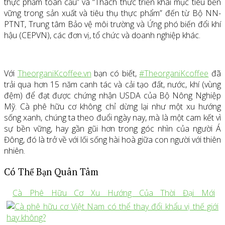
thực phẩm toàn cầu” và “Thách thức triển khai mục tiêu bền
vững trong sản xuất và tiêu thụ thực phẩm” đến từ Bộ NN-
PTNT, Trung tâm Bảo vệ môi trường và Ứng phó biến đổi khí
hậu (CEPVN), các đơn vị, tổ chức và doanh nghiệp khác.
Với
TheorganiKcoffee.vn
bạn có biết,
#TheorganiKcoffee
đã
trải qua hơn 15 năm canh tác và cải tạo đất, nước, khí (vùng
đệm) để đạt được chứng nhận USDA của Bộ Nông Nghiệp
Mỹ. Cà phê hữu cơ không chỉ dừng lại như một xu hướng
sống xanh, chúng ta theo đuổi ngày nay, mà là một cam kết vì
sự bền vững, hay gần gũi hơn trong góc nhìn của người Á
Đông, đó là trở về với lối sống hài hoà giữa con người với thiên
nhiên.
Có Thể Bạn Quân Tâm
Cà Phê Hữu Cơ Xu Hướng Của Thời Đại Mới