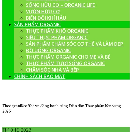
SỐNG HỮU CƠ – ORGANIC LIFE
VƯỜN HỮU CƠ
BIẾN ĐỔI KHÍ HẬU
SẢN PHẨM ORGANIC
THỰC PHẨM KHÔ ORGANIC
SIÊU THỰC PHẨM ORGANIC
SẢN PHẨM CHĂM SÓC CƠ THỂ VÀ LÀM ĐẸP
ĐỒ UỐNG ORGANIC
THỰC PHẨM ORGANIC CHO MẸ VÀ BÉ
THỰC PHẨM TƯƠI SỐNG ORGANIC
CHĂM SÓC NHÀ VÀ BẾP
CHÍNH SÁCH BẢO MẬT
TheorganiKcoffee.vn đồng hành cùng Diễn đàn Thực phẩm bền vững
2023
Th10 15 2023