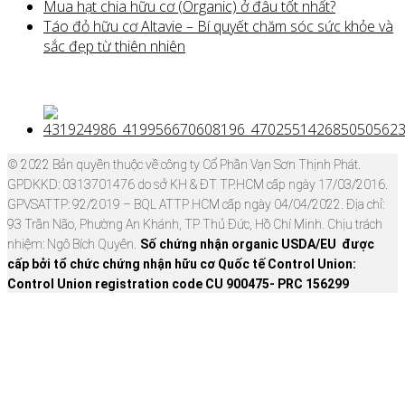
Mua hạt chia hữu cơ (Organic) ở đâu tốt nhất?
Táo đỏ hữu cơ Altavie – Bí quyết chăm sóc sức khỏe và
sắc đẹp từ thiên nhiên
© 2022 Bản quyền thuộc về công ty Cổ Phần Vạn Sơn Thịnh Phát.
GPDKKD: 0313701476 do sở KH & ĐT TP.HCM cấp ngày 17/03/2016.
GPVSATTP: 92/2019 – BQL ATTP HCM cấp ngày 04/04/2022. Địa chỉ:
93 Trần Não, Phường An Khánh, TP Thủ Đức, Hồ Chí Minh. Chịu trách
nhiệm: Ngô Bích Quyên.
Số chứng nhận organic USDA/EU được
cấp bởi tổ chức chứng nhận hữu cơ Quốc tế Control Union:
Control Union registration code CU 900475- PRC 156299