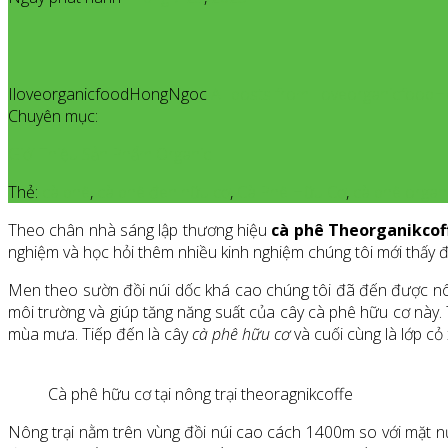
IloveorganicfoodHongNgoc
All posts from Iloveorganicfoo
Chuyên mục:
Giới Thiệu Sản Phẩm Organic
Thẻ:
cà phê
,
cà phê đen hữu cơ
,
Cà Phê Hữu Cơ
,
cà phê organ
Theo chân nhà sáng lập thương hiệu
cà phê Theorganikcof
nghiệm và học hỏi thêm nhiều kinh nghiệm chúng tôi mới thấy đ
Men theo sườn đồi núi dốc khá cao chúng tôi đã đến được nô
môi trường và giúp tăng năng suất của cây cà phê hữu cơ này. 
mùa mưa. Tiếp đến là cây
cà phê hữu cơ
và cuối cùng là lớp cỏ
Cà phê hữu cơ tại nông trại theoragnikcoffe
Nông trại nằm trên vùng đồi núi cao cách 1400m so với mặt nư