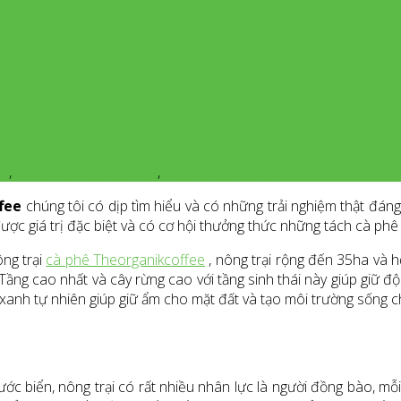
dHongNgoc
ic
,
cà phê theorganikcofe
,
Sản phẩm Organic
fee
chúng tôi có dịp tìm hiểu và có những trải nghiệm thật đáng
ược giá trị đặc biệt và có cơ hội thưởng thức những tách cà ph
ng trại
cà phê Theorganikcoffee
, nông trại rộng đến 35ha và h
Tầng cao nhất và cây rừng cao với tầng sinh thái này giúp giữ 
 xanh tự nhiên giúp giữ ẩm cho mặt đất và tạo môi trường sống c
ớc biển, nông trại có rất nhiều nhân lực là người đồng bào, mỗ