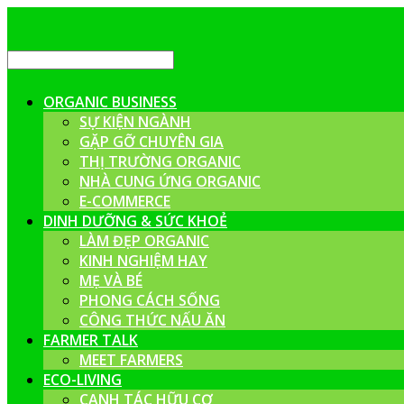
ORGANIC BUSINESS
SỰ KIỆN NGÀNH
GẶP GỠ CHUYÊN GIA
THỊ TRƯỜNG ORGANIC
NHÀ CUNG ỨNG ORGANIC
E-COMMERCE
DINH DƯỠNG & SỨC KHOẺ
LÀM ĐẸP ORGANIC
KINH NGHIỆM HAY
MẸ VÀ BÉ
PHONG CÁCH SỐNG
CÔNG THỨC NẤU ĂN
FARMER TALK
MEET FARMERS
ECO-LIVING
CANH TÁC HỮU CƠ