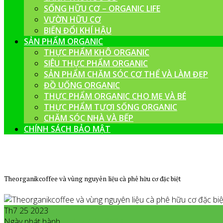
SỐNG HỮU CƠ – ORGANIC LIFE
VƯỜN HỮU CƠ
BIẾN ĐỔI KHÍ HẬU
SẢN PHẨM ORGANIC
THỰC PHẨM KHÔ ORGANIC
SIÊU THỰC PHẨM ORGANIC
SẢN PHẨM CHĂM SÓC CƠ THỂ VÀ LÀM ĐẸP
ĐỒ UỐNG ORGANIC
THỰC PHẨM ORGANIC CHO MẸ VÀ BÉ
THỰC PHẨM TƯƠI SỐNG ORGANIC
CHĂM SÓC NHÀ VÀ BẾP
CHÍNH SÁCH BẢO MẬT
Theorganikcoffee và vùng nguyên liệu cà phê hữu cơ đặc biệt
Th7 25 2023
Ngày phát hành
Tháng 7
25
,
2023