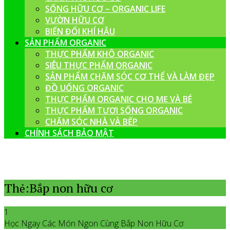
SỐNG HỮU CƠ – ORGANIC LIFE
VƯỜN HỮU CƠ
BIẾN ĐỔI KHÍ HẬU
SẢN PHẨM ORGANIC
THỰC PHẨM KHÔ ORGANIC
SIÊU THỰC PHẨM ORGANIC
SẢN PHẨM CHĂM SÓC CƠ THỂ VÀ LÀM ĐẸP
ĐỒ UỐNG ORGANIC
THỰC PHẨM ORGANIC CHO MẸ VÀ BÉ
THỰC PHẨM TƯƠI SỐNG ORGANIC
CHĂM SÓC NHÀ VÀ BẾP
CHÍNH SÁCH BẢO MẬT
Thẻ:Bắp non hữu cơ
1
Học Ngay Các Món Ngon Cùng Bắp Non Hữu Cơ