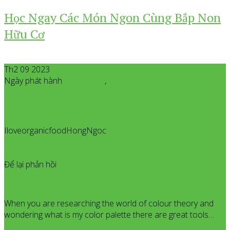
Học Ngay Các Món Ngon Cùng Bắp Non
Hữu Cơ
Th2 09 2023
Ngày phát hành
Tháng 2
09
,
2023
IloveorganicfoodHongNgoc
All posts from
IloveorganicfoodHongNgoc
935
Để lại phản hồi
Carlostug
When you are researching the world of colour theory and
wondering what is my color palette there are great tools…