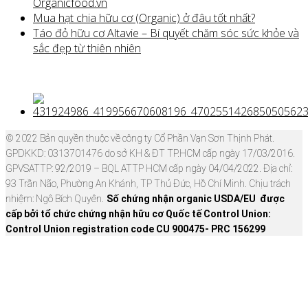
Organicfood.vn
Mua hạt chia hữu cơ (Organic) ở đâu tốt nhất?
Táo đỏ hữu cơ Altavie – Bí quyết chăm sóc sức khỏe và
sắc đẹp từ thiên nhiên
© 2022 Bản quyền thuộc về công ty Cổ Phần Vạn Sơn Thịnh Phát.
GPDKKD: 0313701476 do sở KH & ĐT TP.HCM cấp ngày 17/03/2016.
GPVSATTP: 92/2019 – BQL ATTP HCM cấp ngày 04/04/2022. Địa chỉ:
93 Trần Não, Phường An Khánh, TP Thủ Đức, Hồ Chí Minh. Chịu trách
nhiệm: Ngô Bích Quyên.
Số chứng nhận organic USDA/EU được
cấp bởi tổ chức chứng nhận hữu cơ Quốc tế Control Union:
Control Union registration code CU 900475- PRC 156299