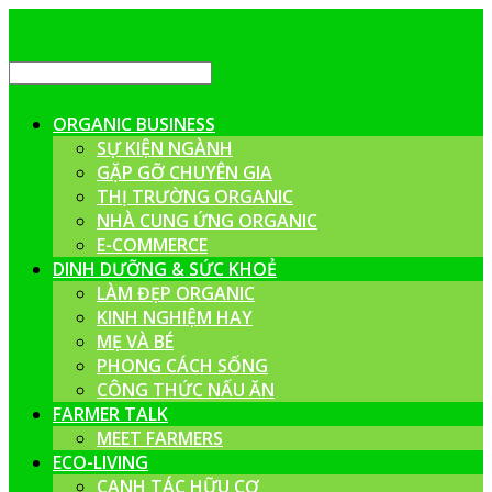
ORGANIC BUSINESS
SỰ KIỆN NGÀNH
GẶP GỠ CHUYÊN GIA
THỊ TRƯỜNG ORGANIC
NHÀ CUNG ỨNG ORGANIC
E-COMMERCE
DINH DƯỠNG & SỨC KHOẺ
LÀM ĐẸP ORGANIC
KINH NGHIỆM HAY
MẸ VÀ BÉ
PHONG CÁCH SỐNG
CÔNG THỨC NẤU ĂN
FARMER TALK
MEET FARMERS
ECO-LIVING
CANH TÁC HỮU CƠ