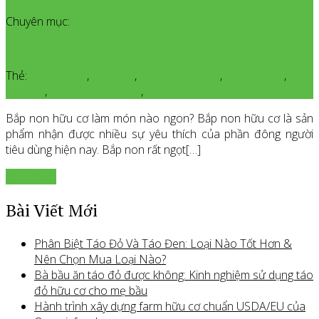
Thêm bình luận
Chuyên mục:
Kinh Nghiệm Hay
Thẻ:
bắp hữu co
,
Bắp non
,
Bắp non hữu cơ
,
bắp organic
,
Organic
,
Sản phẩm Organic
,
Thực Phẩm Organic
Bắp non hữu cơ làm món nào ngon? Bắp non hữu cơ là sản
phẩm nhận được nhiều sự yêu thích của phần đông người
tiêu dùng hiện nay. Bắp non rất ngọt[…]
Xem thêm
Bài Viết Mới
Phân Biệt Táo Đỏ Và Táo Đen: Loại Nào Tốt Hơn &
Nên Chọn Mua Loại Nào?
Bà bầu ăn táo đỏ được không: Kinh nghiệm sử dụng táo
đỏ hữu cơ cho mẹ bầu
Hành trình xây dựng farm hữu cơ chuẩn USDA/EU của