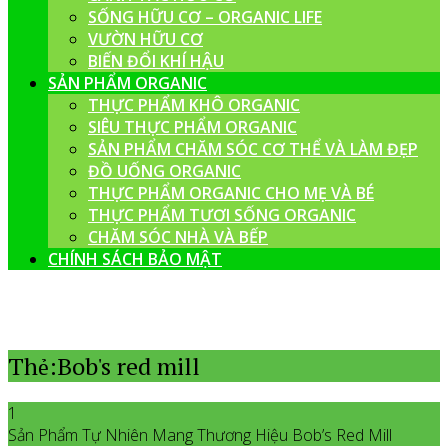
SỐNG HỮU CƠ – ORGANIC LIFE
VƯỜN HỮU CƠ
BIẾN ĐỔI KHÍ HẬU
SẢN PHẨM ORGANIC
THỰC PHẨM KHÔ ORGANIC
SIÊU THỰC PHẨM ORGANIC
SẢN PHẨM CHĂM SÓC CƠ THỂ VÀ LÀM ĐẸP
ĐỒ UỐNG ORGANIC
THỰC PHẨM ORGANIC CHO MẸ VÀ BÉ
THỰC PHẨM TƯƠI SỐNG ORGANIC
CHĂM SÓC NHÀ VÀ BẾP
CHÍNH SÁCH BẢO MẬT
Thẻ:Bob's red mill
1
Sản Phẩm Tự Nhiên Mang Thương Hiệu Bob’s Red Mill