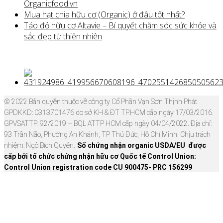
Organicfood.vn
Mua hạt chia hữu cơ (Organic) ở đâu tốt nhất?
Táo đỏ hữu cơ Altavie – Bí quyết chăm sóc sức khỏe và
sắc đẹp từ thiên nhiên
© 2022 Bản quyền thuộc về công ty Cổ Phần Vạn Sơn Thịnh Phát.
GPDKKD: 0313701476 do sở KH & ĐT TP.HCM cấp ngày 17/03/2016.
GPVSATTP: 92/2019 – BQL ATTP HCM cấp ngày 04/04/2022. Địa chỉ:
93 Trần Não, Phường An Khánh, TP Thủ Đức, Hồ Chí Minh. Chịu trách
nhiệm: Ngô Bích Quyên.
Số chứng nhận organic USDA/EU được
cấp bởi tổ chức chứng nhận hữu cơ Quốc tế Control Union:
Control Union registration code CU 900475- PRC 156299