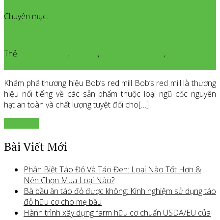
Thêm bình luận
Chuyên mục:
Giới Thiệu Sản Phẩm Organic
Thẻ:
Bob's red mill
,
Organic
,
Sản phẩm Organic
,
Thương Hiệu
Bob's Red Mill
Khám phá thương hiệu Bob’s red mill Bob’s red mill là thương
hiệu nổi tiếng về các sản phẩm thuộc loại ngũ cốc nguyên
hạt an toàn và chất lượng tuyệt đối cho[…]
Xem thêm
Bài Viết Mới
Phân Biệt Táo Đỏ Và Táo Đen: Loại Nào Tốt Hơn &
Nên Chọn Mua Loại Nào?
Bà bầu ăn táo đỏ được không: Kinh nghiệm sử dụng táo
đỏ hữu cơ cho mẹ bầu
Hành trình xây dựng farm hữu cơ chuẩn USDA/EU của