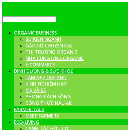
ORGANIC BUSINESS
SỰ KIỆN NGÀNH
GẶP GỠ CHUYÊN GIA
THỊ TRƯỜNG ORGANIC
NHÀ CUNG ỨNG ORGANIC
E-COMMERCE
DINH DƯỠNG & SỨC KHOẺ
LÀM ĐẸP ORGANIC
KINH NGHIỆM HAY
MẸ VÀ BÉ
PHONG CÁCH SỐNG
CÔNG THỨC NẤU ĂN
FARMER TALK
MEET FARMERS
ECO-LIVING
CANH TÁC HỮU CƠ