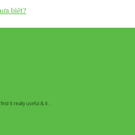
hưa biết?
dHongNgoc
ind It really useful & it…