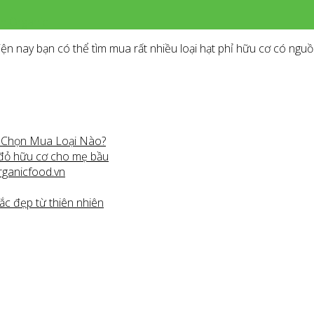
m Organic
iện nay bạn có thể tìm mua rất nhiều loại hạt phỉ hữu cơ có ngu
n Chọn Mua Loại Nào?
 đỏ hữu cơ cho mẹ bầu
rganicfood.vn
ắc đẹp từ thiên nhiên