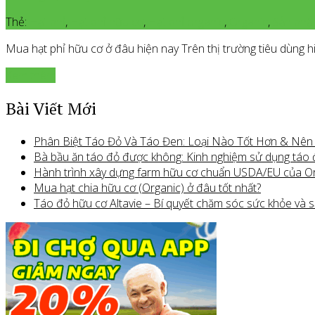
Thẻ:
Hạt phỉ
,
Hạt phỉ hữu cơ
,
Hạt phỉ organic
,
Organic
,
Sản phẩ
Mua hạt phỉ hữu cơ ở đâu hiện nay Trên thị trường tiêu dùng h
Xem thêm
Bài Viết Mới
Phân Biệt Táo Đỏ Và Táo Đen: Loại Nào Tốt Hơn & Nê
Bà bầu ăn táo đỏ được không: Kinh nghiệm sử dụng táo
Hành trình xây dựng farm hữu cơ chuẩn USDA/EU của O
Mua hạt chia hữu cơ (Organic) ở đâu tốt nhất?
Táo đỏ hữu cơ Altavie – Bí quyết chăm sóc sức khỏe và s