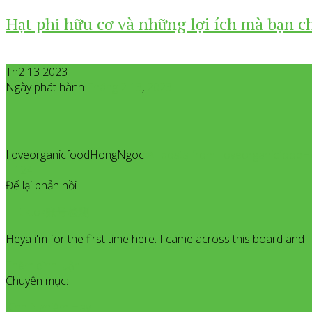
Hạt phỉ hữu cơ và những lợi ích mà bạn c
Th2 13 2023
Ngày phát hành
Tháng 2
13
,
2023
IloveorganicfoodHongNgoc
All posts from Iloveorganicfoo
1.124
Để lại phản hồi
tiktok账号检测
Heya i'm for the first time here. I came across this board and I f
Thêm bình luận
Chuyên mục:
Kinh Nghiệm Hay