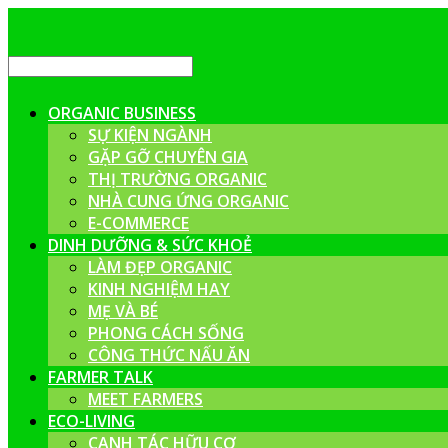
ORGANIC BUSINESS
SỰ KIỆN NGÀNH
GẶP GỠ CHUYÊN GIA
THỊ TRƯỜNG ORGANIC
NHÀ CUNG ỨNG ORGANIC
E-COMMERCE
DINH DƯỠNG & SỨC KHOẺ
LÀM ĐẸP ORGANIC
KINH NGHIỆM HAY
MẸ VÀ BÉ
PHONG CÁCH SỐNG
CÔNG THỨC NẤU ĂN
FARMER TALK
MEET FARMERS
ECO-LIVING
CANH TÁC HỮU CƠ