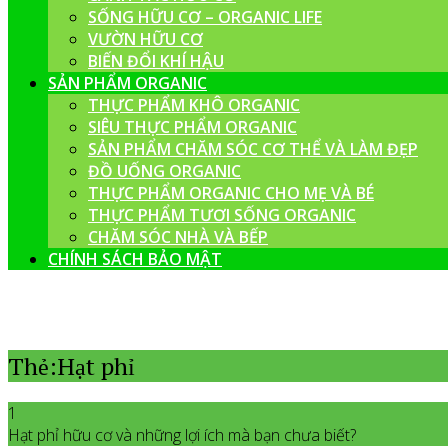
SỐNG HỮU CƠ – ORGANIC LIFE
VƯỜN HỮU CƠ
BIẾN ĐỔI KHÍ HẬU
SẢN PHẨM ORGANIC
THỰC PHẨM KHÔ ORGANIC
SIÊU THỰC PHẨM ORGANIC
SẢN PHẨM CHĂM SÓC CƠ THỂ VÀ LÀM ĐẸP
ĐỒ UỐNG ORGANIC
THỰC PHẨM ORGANIC CHO MẸ VÀ BÉ
THỰC PHẨM TƯƠI SỐNG ORGANIC
CHĂM SÓC NHÀ VÀ BẾP
CHÍNH SÁCH BẢO MẬT
Thẻ:Hạt phỉ
1
Hạt phỉ hữu cơ và những lợi ích mà bạn chưa biết?