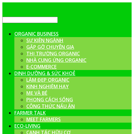
ORGANIC BUSINESS
SỰ KIỆN NGÀNH
GẶP GỠ CHUYÊN GIA
THỊ TRƯỜNG ORGANIC
NHÀ CUNG ỨNG ORGANIC
E-COMMERCE
DINH DƯỠNG & SỨC KHOẺ
LÀM ĐẸP ORGANIC
KINH NGHIỆM HAY
MẸ VÀ BÉ
PHONG CÁCH SỐNG
CÔNG THỨC NẤU ĂN
FARMER TALK
MEET FARMERS
ECO-LIVING
CANH TÁC HỮU CƠ