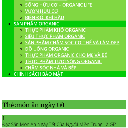
SỐNG HỮU CƠ – ORGANIC LIFE
VƯỜN HỮU CƠ
BIẾN ĐỔI KHÍ HẬU
SẢN PHẨM ORGANIC
THỰC PHẨM KHÔ ORGANIC
SIÊU THỰC PHẨM ORGANIC
SẢN PHẨM CHĂM SÓC CƠ THỂ VÀ LÀM ĐẸP
ĐỒ UỐNG ORGANIC
THỰC PHẨM ORGANIC CHO MẸ VÀ BÉ
THỰC PHẨM TƯƠI SỐNG ORGANIC
CHĂM SÓC NHÀ VÀ BẾP
CHÍNH SÁCH BẢO MẬT
Thẻ:món ăn ngày tết
1
Đặc Sản Món Ăn Ngày Tết Của Người Miền Trung Là Gì?