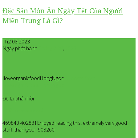
Đặc Sản Món Ăn Ngày Tết Của Người
Miền Trung Là Gì?
Th2 08 2023
Ngày phát hành
Tháng 2
08
,
2023
IloveorganicfoodHongNgoc
All posts from
IloveorganicfoodHongNgoc
22
Để lại phản hồi
ศัลยกรรมเกาหลี
469840 402831Enjoyed reading this, extremely very good
stuff, thankyou . 903260