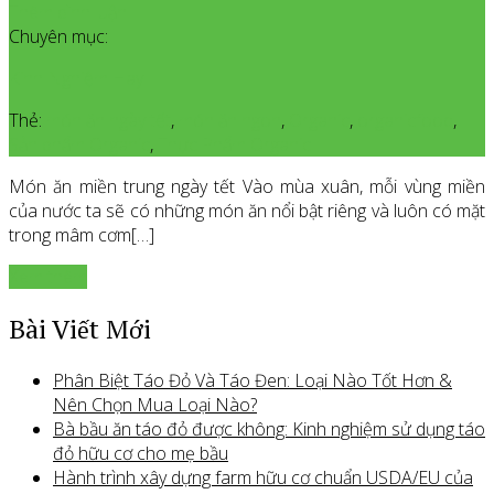
Thêm bình luận
Chuyên mục:
Kinh Nghiệm Hay
Thẻ:
món ăn ngày tết
,
món ăn ngon
,
Organic
,
organicfood
,
Sản phẩm Organic
,
Thực Phẩm Organic
Món ăn miền trung ngày tết Vào mùa xuân, mỗi vùng miền
của nước ta sẽ có những món ăn nổi bật riêng và luôn có mặt
trong mâm cơm[…]
Xem thêm
Bài Viết Mới
Phân Biệt Táo Đỏ Và Táo Đen: Loại Nào Tốt Hơn &
Nên Chọn Mua Loại Nào?
Bà bầu ăn táo đỏ được không: Kinh nghiệm sử dụng táo
đỏ hữu cơ cho mẹ bầu
Hành trình xây dựng farm hữu cơ chuẩn USDA/EU của