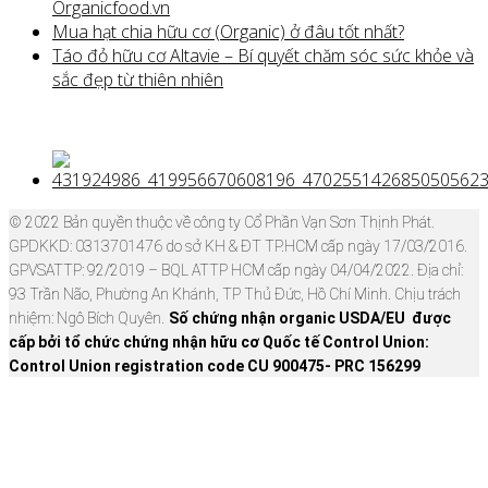
Organicfood.vn
Mua hạt chia hữu cơ (Organic) ở đâu tốt nhất?
Táo đỏ hữu cơ Altavie – Bí quyết chăm sóc sức khỏe và
sắc đẹp từ thiên nhiên
© 2022 Bản quyền thuộc về công ty Cổ Phần Vạn Sơn Thịnh Phát.
GPDKKD: 0313701476 do sở KH & ĐT TP.HCM cấp ngày 17/03/2016.
GPVSATTP: 92/2019 – BQL ATTP HCM cấp ngày 04/04/2022. Địa chỉ:
93 Trần Não, Phường An Khánh, TP Thủ Đức, Hồ Chí Minh. Chịu trách
nhiệm: Ngô Bích Quyên.
Số chứng nhận organic USDA/EU được
cấp bởi tổ chức chứng nhận hữu cơ Quốc tế Control Union:
Control Union registration code CU 900475- PRC 156299