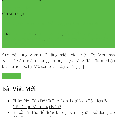
Thêm bình luận
Chuyên mục:
Kinh Nghiệm Hay
,
Thực Phẩm Organic Cho Mẹ và Bé
Thẻ:
mommys blis
,
mommys bliss
,
Sản phẩm Organic
,
sỉiro
,
Siro Bổ Sung Vitamin C
,
Siro Bổ Sung Vitamin C Tăng Miễn
Dịch Hữu Cơ Mommys Bliss
Siro bổ sung vitamin C tăng miễn dịch hữu Cơ Mommys
Bliss là sản phẩm mamg thương hiệu hàng đầu được nhập
khẩu trực tiếp tại Mỹ, sản phẩm đạt chứng[…]
Xem thêm
Bài Viết Mới
Phân Biệt Táo Đỏ Và Táo Đen: Loại Nào Tốt Hơn &
Nên Chọn Mua Loại Nào?
Bà bầu ăn táo đỏ được không: Kinh nghiệm sử dụng táo