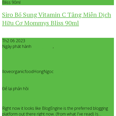
Bliss 90ml
Siro Bổ Sung Vitamin C Tăng Miễn Dịch
Hữu Cơ Mommys Bliss 90ml
Th2 06 2023
Ngày phát hành
Tháng 2
06
,
2023
IloveorganicfoodHongNgoc
All posts from
IloveorganicfoodHongNgoc
97
Để lại phản hồi
Rudolph Jarmon
Right now it looks like BlogEngine is the preferred blogging
platform out there right now. (from what I've read) Is…