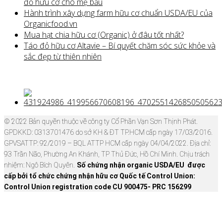
đỏ hữu cơ cho mẹ bầu
Hành trình xây dựng farm hữu cơ chuẩn USDA/EU của
Organicfood.vn
Mua hạt chia hữu cơ (Organic) ở đâu tốt nhất?
Táo đỏ hữu cơ Altavie – Bí quyết chăm sóc sức khỏe và
sắc đẹp từ thiên nhiên
© 2022 Bản quyền thuộc về công ty Cổ Phần Vạn Sơn Thịnh Phát.
GPDKKD: 0313701476 do sở KH & ĐT TP.HCM cấp ngày 17/03/2016.
GPVSATTP: 92/2019 – BQL ATTP HCM cấp ngày 04/04/2022. Địa chỉ:
93 Trần Não, Phường An Khánh, TP Thủ Đức, Hồ Chí Minh. Chịu trách
nhiệm: Ngô Bích Quyên.
Số chứng nhận organic USDA/EU được
cấp bởi tổ chức chứng nhận hữu cơ Quốc tế Control Union:
Control Union registration code CU 900475- PRC 156299