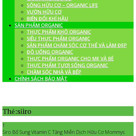
SỐNG HỮU CƠ – ORGANIC LIFE
VƯỜN HỮU CƠ
BIẾN ĐỔI KHÍ HẬU
SẢN PHẨM ORGANIC
THỰC PHẨM KHÔ ORGANIC
SIÊU THỰC PHẨM ORGANIC
SẢN PHẨM CHĂM SÓC CƠ THỂ VÀ LÀM ĐẸP
ĐỒ UỐNG ORGANIC
THỰC PHẨM ORGANIC CHO MẸ VÀ BÉ
THỰC PHẨM TƯƠI SỐNG ORGANIC
CHĂM SÓC NHÀ VÀ BẾP
CHÍNH SÁCH BẢO MẬT
Thẻ:sỉiro
1
Siro Bổ Sung Vitamin C Tăng Miễn Dịch Hữu Cơ Mommys