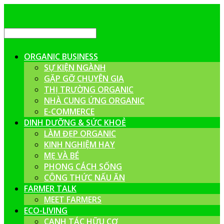
ORGANIC BUSINESS
SỰ KIỆN NGÀNH
GẶP GỠ CHUYÊN GIA
THỊ TRƯỜNG ORGANIC
NHÀ CUNG ỨNG ORGANIC
E-COMMERCE
DINH DƯỠNG & SỨC KHOẺ
LÀM ĐẸP ORGANIC
KINH NGHIỆM HAY
MẸ VÀ BÉ
PHONG CÁCH SỐNG
CÔNG THỨC NẤU ĂN
FARMER TALK
MEET FARMERS
ECO-LIVING
CANH TÁC HỮU CƠ