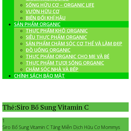
SỐNG HỮU CƠ – ORGANIC LIFE
VƯỜN HỮU CƠ
BIẾN ĐỔI KHÍ HẬU
SẢN PHẨM ORGANIC
THỰC PHẨM KHÔ ORGANIC
SIÊU THỰC PHẨM ORGANIC
SẢN PHẨM CHĂM SÓC CƠ THỂ VÀ LÀM ĐẸP
ĐỒ UỐNG ORGANIC
THỰC PHẨM ORGANIC CHO MẸ VÀ BÉ
THỰC PHẨM TƯƠI SỐNG ORGANIC
CHĂM SÓC NHÀ VÀ BẾP
CHÍNH SÁCH BẢO MẬT
Thẻ:Siro Bổ Sung Vitamin C
1
Siro Bổ Sung Vitamin C Tăng Miễn Dịch Hữu Cơ Mommys