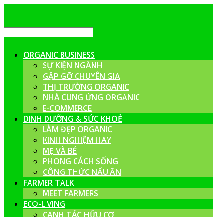
ORGANIC BUSINESS
SỰ KIỆN NGÀNH
GẶP GỠ CHUYÊN GIA
THỊ TRƯỜNG ORGANIC
NHÀ CUNG ỨNG ORGANIC
E-COMMERCE
DINH DƯỠNG & SỨC KHOẺ
LÀM ĐẸP ORGANIC
KINH NGHIỆM HAY
MẸ VÀ BÉ
PHONG CÁCH SỐNG
CÔNG THỨC NẤU ĂN
FARMER TALK
MEET FARMERS
ECO-LIVING
CANH TÁC HỮU CƠ