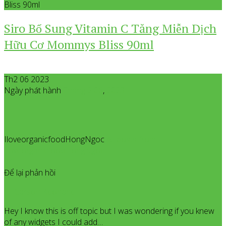
Bliss 90ml
Siro Bổ Sung Vitamin C Tăng Miễn Dịch
Hữu Cơ Mommys Bliss 90ml
Th2 06 2023
Ngày phát hành
Tháng 2
06
,
2023
IloveorganicfoodHongNgoc
All posts from
IloveorganicfoodHongNgoc
94
Để lại phản hồi
Carson Keohane
Hey I know this is off topic but I was wondering if you knew
of any widgets I could add…