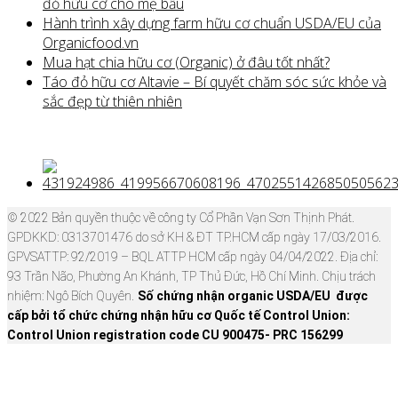
đỏ hữu cơ cho mẹ bầu
Hành trình xây dựng farm hữu cơ chuẩn USDA/EU của
Organicfood.vn
Mua hạt chia hữu cơ (Organic) ở đâu tốt nhất?
Táo đỏ hữu cơ Altavie – Bí quyết chăm sóc sức khỏe và
sắc đẹp từ thiên nhiên
© 2022 Bản quyền thuộc về công ty Cổ Phần Vạn Sơn Thịnh Phát.
GPDKKD: 0313701476 do sở KH & ĐT TP.HCM cấp ngày 17/03/2016.
GPVSATTP: 92/2019 – BQL ATTP HCM cấp ngày 04/04/2022. Địa chỉ:
93 Trần Não, Phường An Khánh, TP Thủ Đức, Hồ Chí Minh. Chịu trách
nhiệm: Ngô Bích Quyên.
Số chứng nhận organic USDA/EU được
cấp bởi tổ chức chứng nhận hữu cơ Quốc tế Control Union:
Control Union registration code CU 900475- PRC 156299