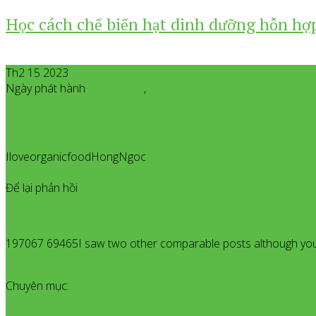
Học cách chế biến hạt dinh dưỡng hỗn hợp
Th2 15 2023
Ngày phát hành
Tháng 2
15
,
2023
IloveorganicfoodHongNgoc
All posts from Iloveorganicfoo
17
Để lại phản hồi
ABM888 แหล่งรวมสล็อต PG888
197067 69465I saw two other comparable posts although you
Thêm bình luận
Chuyên mục:
Kinh Nghiệm Hay