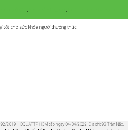
 hữu cơ ở đâu
,
Sản phẩm Organic
,
Sottolestelle
,
sữa hạt dinh
ại tốt cho sức khỏe người thưởng thức.
92/2019 – BQL ATTP HCM cấp ngày 04/04/2022. Địa chỉ: 93 Trần Não,