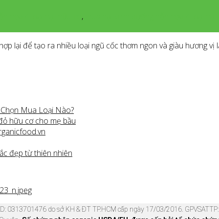
ỗn hợp 4 loại hạt hữu cơ
,
mua hạt dinh dưỡng hỗn hợp 4 loại hạt
ợp lại để tạo ra nhiều loại ngũ cốc thơm ngon và giàu hương vị l
n Chọn Mua Loại Nào?
 đỏ hữu cơ cho mẹ bầu
rganicfood.vn
ắc đẹp từ thiên nhiên
KD: 0313701476 do sở KH & ĐT TP.HCM cấp ngày 17/03/2016. GPVSATTP: 