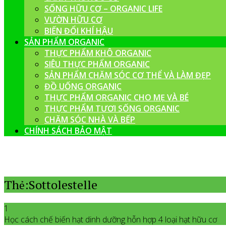
SỐNG HỮU CƠ – ORGANIC LIFE
VƯỜN HỮU CƠ
BIẾN ĐỔI KHÍ HẬU
SẢN PHẨM ORGANIC
THỰC PHẨM KHÔ ORGANIC
SIÊU THỰC PHẨM ORGANIC
SẢN PHẨM CHĂM SÓC CƠ THỂ VÀ LÀM ĐẸP
ĐỒ UỐNG ORGANIC
THỰC PHẨM ORGANIC CHO MẸ VÀ BÉ
THỰC PHẨM TƯƠI SỐNG ORGANIC
CHĂM SÓC NHÀ VÀ BẾP
CHÍNH SÁCH BẢO MẬT
Thẻ:Sottolestelle
1
Học cách chế biến hạt dinh dưỡng hỗn hợp 4 loại hạt hữu cơ