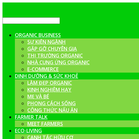
ORGANIC BUSINESS
SỰ KIỆN NGÀNH
GẶP GỠ CHUYÊN GIA
THỊ TRƯỜNG ORGANIC
NHÀ CUNG ỨNG ORGANIC
E-COMMERCE
DINH DƯỠNG & SỨC KHOẺ
LÀM ĐẸP ORGANIC
KINH NGHIỆM HAY
MẸ VÀ BÉ
PHONG CÁCH SỐNG
CÔNG THỨC NẤU ĂN
FARMER TALK
MEET FARMERS
ECO-LIVING
CANH TÁC HỮU CƠ