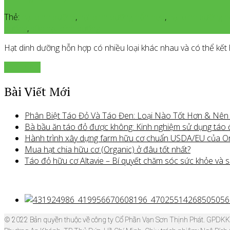
Thẻ:
hạt dinh dưỡng
,
hạt dinh dưỡng hỗn hợp
,
hạt dinh dưỡng h
dưỡng
,
sũa hạt dinh dưỡng
Hạt dinh dưỡng hỗn hợp có nhiều loại khác nhau và có thể kết h
Xem thêm
Bài Viết Mới
Phân Biệt Táo Đỏ Và Táo Đen: Loại Nào Tốt Hơn & Nê
Bà bầu ăn táo đỏ được không: Kinh nghiệm sử dụng táo
Hành trình xây dựng farm hữu cơ chuẩn USDA/EU của O
Mua hạt chia hữu cơ (Organic) ở đâu tốt nhất?
Táo đỏ hữu cơ Altavie – Bí quyết chăm sóc sức khỏe và s
© 2022 Bản quyền thuộc về công ty Cổ Phần Vạn Sơn Thịnh Phát. GPDK