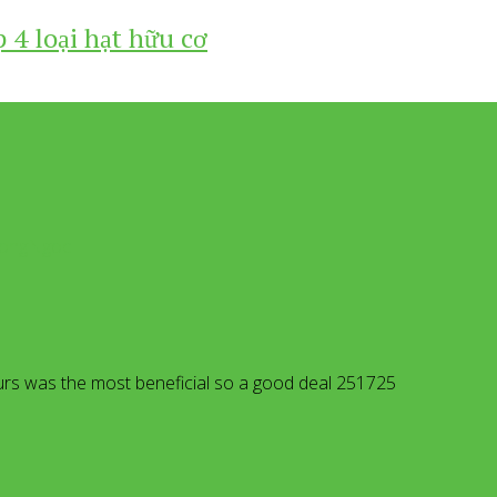
 4 loại hạt hữu cơ
dHongNgoc
rs was the most beneficial so a good deal 251725