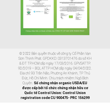
© 2022 Bản quyền thuộc về công ty Cổ Phần Vạn
Sơn Thịnh Phát. GPDKKD: 0313701476 do sở KH
& ĐT TP.HCM cấp ngày 17/03/2016. GPVSATTP:
92/2019 – BQL ATTP HCM cấp ngày 04/04/2022.
Địa chỉ: 93 Trần Não, Phường An Khánh, TP Thủ
Đức, Hồ Chí Minh. Chịu trách nhiệm: Ngô Bích
Quyên.
Số chứng nhận organic USDA/EU
được cấp bởi tổ chức chứng nhận hữu cơ
Quốc tế Control Union: Control Union
registration code CU 900475- PRC 156299