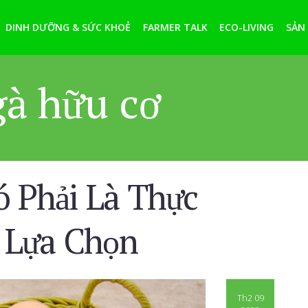
DINH DƯỠNG & SỨC KHOẺ
FARMER TALK
ECO-LIVING
SẢN
gà hữu cơ
ó Phải Là Thực
 Lựa Chọn
Th2 09